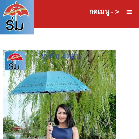
กดเมนู - >