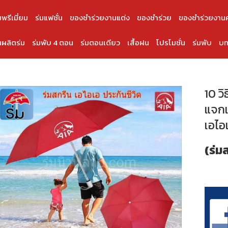
มพรีเมี่ยม
ร่มแฟชั่น
ของชำร่วยงานแต่ง
ของชำร่วย
ของชำร่วยงาน
ผลิตร่ม
ร่มพับ 4 ตอน
ร่มตอนเดียว
เสื้อฝน
โปรโมชั่น
ร่มพับ
บท
10 วิ
แจกเ
เอไอ
(ร่ม