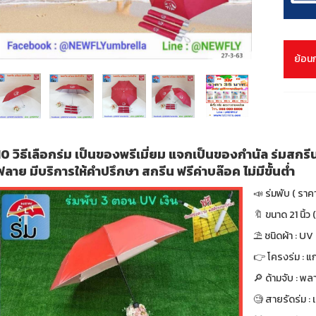
ย้อน
10 วิธีเลือกร่ม เป็นของพรีเมี่ยม แจกเป็นของกำนัล ร่มสกรี
ฟลาย มีบริการให้คำปรึกษา สกรีน ฟรีค่าบล๊อค ไม่มีขั้นต่ำ
📣 ร่มพับ ( ราค
🔖 ขนาด 21 นิ้ว (
⛱ ชนิดผ้า : UV
👉 โครงร่ม : แก
🔎 ด้ามจับ : พล
🧐 สายรัดร่ม :