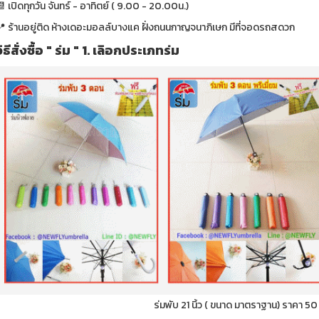
 เปิดทุกวัน จันทร์ - อาทิตย์ ( 9.00 - 20.00น.)
📍 ร้านอยู่ติด ห้างเดอะมอลล์บางแค ฝั่งถนนกาญจนาภิเษก มีที่จอดรถสดวก
วิธีสั่งซื้อ " ร่ม " 1. เลิอกประเภทร่ม
ร่มพับ 21 นิ้ว ( ขนาด มาตราฐาน) ราคา 5