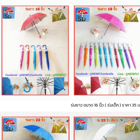
ร่มยาว ขนาด 16 นิ้ว ( ร่มเด็ก ) ราคา 35 