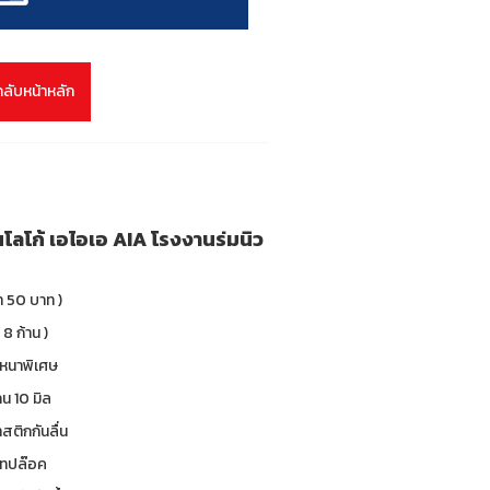
กลับหน้าหลัก
นโลโก้ เอไอเอ AIA โรงงานร่มนิว
า 50 บาท )
 8 ก้าน )
 หนาพิเศษ
น 10 มิล
าสติกกันลื่น
 เทปล๊อค