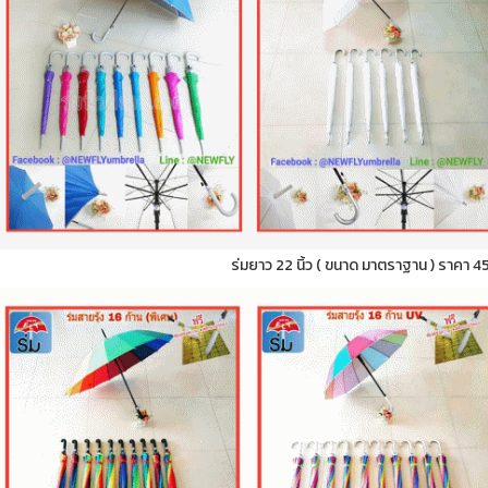
ร่มยาว 22 นิ้ว ( ขนาด มาตราฐาน ) ราคา 4