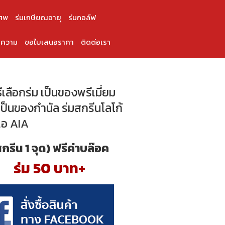
ศพ
ร่มเกษียณอายุ
ร่มกอล์ฟ
ความ
ขอใบเสนอราคา
ติดต่อเรา
ธีเลือกร่ม เป็นของพรีเมี่ยม
ป็นของกำนัล ร่มสกรีนโลโก้
เอ AIA
สกรีน 1 จุด) ฟรีค่าบล๊อค
ร่ม 50 บาท+