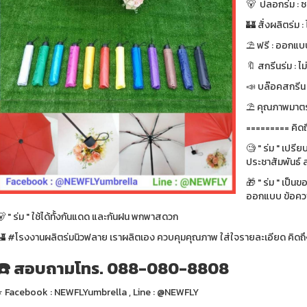
🐻 ปลอกร่ม : ซ
🏰 สั่งผลิตร่ม : ไ
⛱ ฟรี : ออกแบบ
🔖 สกรีนร่ม : ไม
📣 บล๊อคสกรีน : ฟ
⛱ คุณภาพมาตรา
========= คิดถ
🧐 " ร่ม " เปรี
ประชาสัมพันธ์ ส
🎁 " ร่ม " เป็น
ออกแบบ ข้อความ
 " ร่ม " ใช้ได้ทั้งกันแดด และกันฝน พกพาสดวก
🏰 #โรงงานผลิตร่มนิวฟลาย เราผลิตเอง ควบคุมคุณภาพ ใส่ใจรายละเอียด คิดถึง
☎️ สอบถามโทร. 088-080-8808
⭐️ Facebook : NEWFLYumbrella , Line : @NEWFLY