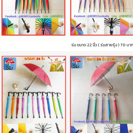
ร่ม ขนาด 22 นิ้ว ( ร่มสายรุ้ง ) 70 บา