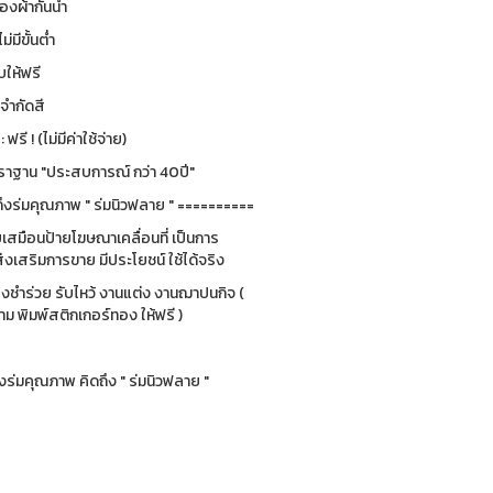
องผ้ากันน้ำ
ม่มีขั้นต่ำ
ให้ฟรี
่จำกัดสี
รี ! (ไม่มีค่าใช้จ่าย)
ฐาน "ประสบการณ์ กว่า 40ปี"
ึงร่มคุณภาพ " ร่มนิวฟลาย " ==========
ยบเสมือนป้ายโฆษณาเคลื่อนที่ เป็นการ
่งเสริมการขาย มีประโยชน์ ใช้ได้จริง
ของชำร่วย รับไหว้ งานแต่ง งานฌาปนกิจ (
 พิมพ์สติกเกอร์ทอง ให้ฟรี )
ร่มคุณภาพ คิดถึง " ร่มนิวฟลาย "