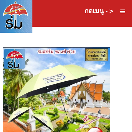
กดเมนู - >