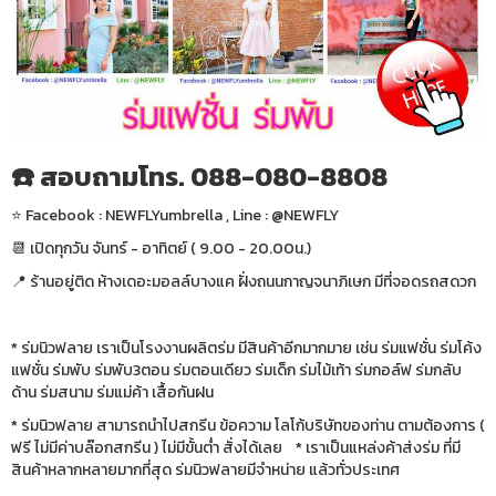
☎️ สอบถามโทร. 088-080-8808
⭐️ Facebook : NEWFLYumbrella , Line : @NEWFLY
📆 เปิดทุกวัน จันทร์ - อาทิตย์ ( 9.00 - 20.00น.)
📍 ร้านอยู่ติด ห้างเดอะมอลล์บางแค ฝั่งถนนกาญจนาภิเษก มีที่จอดรถสดวก
* ร่มนิวฟลาย เราเป็นโรงงานผลิตร่ม มีสินค้าอีกมากมาย เช่น ร่มแฟชั่น ร่มโค้ง
แฟชั่น ร่มพับ ร่มพับ3ตอน ร่มตอนเดียว ร่มเด็ก ร่มไม้เท้า ร่มกอล์ฟ ร่มกลับ
ด้าน ร่มสนาม ร่มแม่ค้า เสื้อกันฝน
* ร่มนิวฟลาย สามารถนำไปสกรีน ข้อความ โลโก้บริษัทของท่าน ตามต้องการ (
ฟรี ไม่มีค่าบล๊อกสกรีน ) ไม่มีขั้นต่ำ สั่งได้เลย * เราเป็นแหล่งค้าส่งร่ม ที่มี
สินค้าหลากหลายมากที่สุด ร่มนิวฟลายมีจำหน่าย แล้วทั่วประเทศ