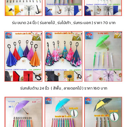
ร่ม ขนาด 24 นิ้ว ( ร่มลายไม้ , ร่มไม้เท้า , ร่มกระบอก ) ราคา 70 บาท
ร่มกลับด้าน 24 นิ้ว ( สีพื้น , ลายดอกไม้ ) ราคา 160 บาท