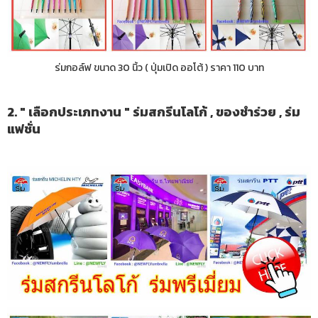
ร่มกอล์ฟ ขนาด 30 นิ้ว ( ปุ่มเปิด ออโต้ ) ราคา 110 บาท
2. " เลือกประเภทงาน " ร่มสกรีนโลโก้ , ของชำร่วย , ร่ม
แฟชั่น