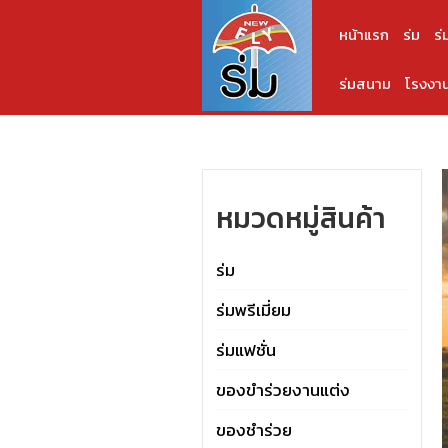
หน้าแรก
ร่ม
ร่
ร่มสนาม
โรงงาน
หมวดหมู่สินค้า
ร่ม
ร่มพรีเมี่ยม
ร่มแฟชั่น
ของขำร่วยงานแต่ง
ของชำร่วย