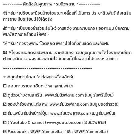
========= คิดถึงร่มคุณภาพ " ร่มนิวฟลาย " ==========
🧐 " ร่ม " เปรียบเสมือนป้ายโฆษณาเคลื่อนที่ เป็นการ ประชาสัมพันธ์ ส่งเสริม
การขาย มีประโยชน์ ใช้ได้จริง
🎁 " ร่ม " เป็นของชำร่วย รับไหว้ งานแต่ง งานฌาปนกิจ ( ออกแบบ ข้อความ
พิมพ์สติกเกอร์ทอง ให้ฟรี )
🐻 " ร่ม " ควรจะพกพาไว้ตลอด เพราะใช้ได้ทั้งกันแดด และกันฝน
🏰 #โรงงานผลิตร่มนิวฟลาย เราผลิตเอง ควบคุมคุณภาพ ใส่ใจรายละเอียด
ฝากกดติดดาวเพจร่มนิวฟลายไว้นะคะ จะได้ไม่พลาดโปรแรงๆจากเรา
==========================================
⭐️ #ลูกค้าท่านใดสนใจ ต้องการสั่งผลิตร่ม
⚀ สอบถามรายละเอียด Line : @NEWFLY
⚁ ดูตัวอย่างงานสกรีน : www.ร่มนิวฟลาย.com (เมนู ร่มพรีเมี่ยม)
⚂ ของชำร่วยงานแต่ง ศพ :www.ร่มนิวฟลาย.com (เมนู ของชำร่วย)
⚃ ร่มแฟชั่น ร่มนำเข้าญี่ปุ่น : www.ร่มนิวฟลาย.com (เมนู ร่มแฟชั่น)
⚄ ( Youtube Channel ) www.youtube.com (ร่มนิวฟลาย)
⚅ Facebook : NEWFLYumbrella , ( IG : NEWFLYumbrella )