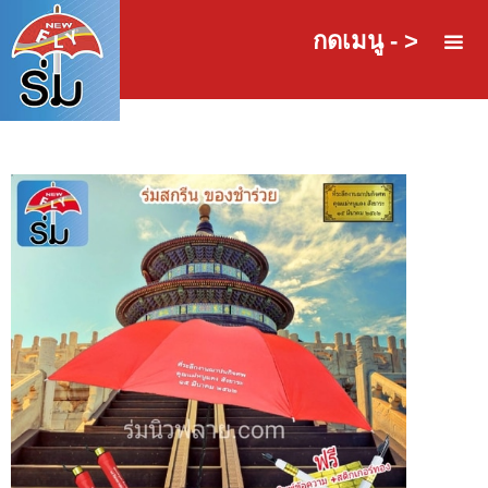
กดเมนู - >