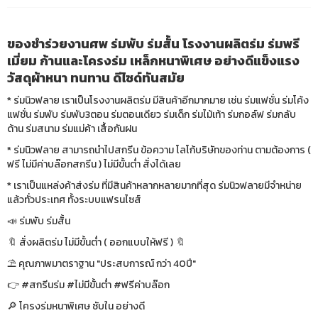
ของชำร่วยงานศพ ร่มพับ ร่มสั้น โรงงานผลิตร่ม ร่มพรี
เมี่ยม ก้านและโครงร่ม เหล็กหนาพิเศษ อย่างดีแข็งแรง
วัสดุผ้าหนา ทนทาน ดีไซด์ทันสมัย
* ร่มนิวฟลาย เราเป็นโรงงานผลิตร่ม มีสินค้าอีกมากมาย เช่น ร่มแฟชั่น ร่มโค้ง
แฟชั่น ร่มพับ ร่มพับ3ตอน ร่มตอนเดียว ร่มเด็ก ร่มไม้เท้า ร่มกอล์ฟ ร่มกลับ
ด้าน ร่มสนาม ร่มแม่ค้า เสื้อกันฝน
* ร่มนิวฟลาย สามารถนำไปสกรีน ข้อความ โลโก้บริษัทของท่าน ตามต้องการ (
ฟรี ไม่มีค่าบล๊อกสกรีน ) ไม่มีขั้นต่ำ สั่งได้เลย
* เราเป็นแหล่งค้าส่งร่ม ที่มีสินค้าหลากหลายมากที่สุด ร่มนิวฟลายมีจำหน่าย
แล้วทั่วประเทศ ทั้งระบบแฟรนไซส์
📣 ร่มพับ ร่มสั้น
🔖 สั่งผลิตร่ม ไม่มีขั้นต่ำ ( ออกแบบให้ฟรี ) 🔖
⛱ คุณภาพมาตราฐาน "ประสบการณ์ กว่า 40ปี"
👉 #สกรีนร่ม #ไม่มีขั้นต่ำ #ฟรีค่าบล๊อก
🔎 โครงร่มหนาพิเศษ ซับใน อย่างดี