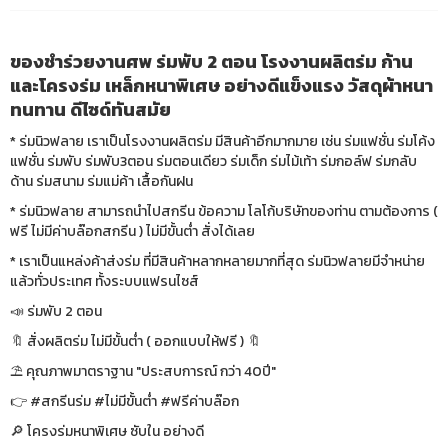
ของชำร่วยงานศพ ร่มพับ 2 ตอน โรงงานผลิตร่ม ก้าน
และโครงร่ม เหล็กหนาพิเศษ อย่างดีแข็งแรง วัสดุผ้าหนา
ทนทาน ดีไซด์ทันสมัย
* ร่มนิวฟลาย เราเป็นโรงงานผลิตร่ม มีสินค้าอีกมากมาย เช่น ร่มแฟชั่น ร่มโค้ง
แฟชั่น ร่มพับ ร่มพับ3ตอน ร่มตอนเดียว ร่มเด็ก ร่มไม้เท้า ร่มกอล์ฟ ร่มกลับ
ด้าน ร่มสนาม ร่มแม่ค้า เสื้อกันฝน
* ร่มนิวฟลาย สามารถนำไปสกรีน ข้อความ โลโก้บริษัทของท่าน ตามต้องการ (
ฟรี ไม่มีค่าบล๊อกสกรีน ) ไม่มีขั้นต่ำ สั่งได้เลย
* เราเป็นแหล่งค้าส่งร่ม ที่มีสินค้าหลากหลายมากที่สุด ร่มนิวฟลายมีจำหน่าย
แล้วทั่วประเทศ ทั้งระบบแฟรนไซส์
📣 ร่มพับ 2 ตอน
🔖 สั่งผลิตร่ม ไม่มีขั้นต่ำ ( ออกแบบให้ฟรี ) 🔖
⛱ คุณภาพมาตราฐาน "ประสบการณ์ กว่า 40ปี"
👉 #สกรีนร่ม #ไม่มีขั้นต่ำ #ฟรีค่าบล๊อก
🔎 โครงร่มหนาพิเศษ ซับใน อย่างดี