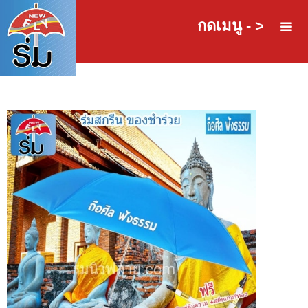
กดเมนู - >