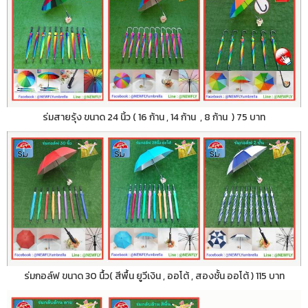
ร่มสายรุ้ง ขนาด 24 นิ้ว ( 16 ก้าน , 14 ก้าน , 8 ก้าน ) 75 บาท
ร่มกอล์ฟ ขนาด 30 นื้ว( สีพื้น ยูวีเงิน , ออโต้ , สองชั้น ออโต้ ) 115 บาท