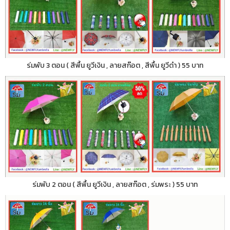
ร่มพับ 3 ตอน ( สีพื้น ยูวีเงิน , ลายสก๊อต , สีพื้น ยูวีดำ ) 55 บาท
ร่มพับ 2 ตอน ( สีพื้น ยูวีเงิน , ลายสก๊อต , ร่มพระ ) 55 บาท