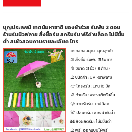
บุญประเพณี
เทศน์มหาชาติ ของชำร่วย ร่มพับ 2 ตอน
ร้านร่มนิวฟลาย สั่งซื้อร่ม สกรีนร่ม ฟรีค่าบล็อค ไม่มีขั้น
ต่ำ สนใจสอบถามรายละเอียด โทร
📣 ขอขอบคุณ : คุณลูกค้า
⛱ สั่งซื้อ ร่มพับ (55บาท)
🔖 ขนาด 21 นิ้ว ( 8 ก้าน )
⛱ ชนิดผ้า : UV หนาพิเศษ
👉 โครงร่ม : แกน 10 มิล
🔎 ด้ามจับ : พลาสติกกันลื่น
🧐 สายรัดร่ม : เทปล๊อค
🐻 ปลอกร่ม : ซองผ้ากันน้ำ
🏰 สั่งผลิตร่ม : ไม่มีขั้นต่ำ
⛱ ฟรี : ออกแบบให้ฟรี