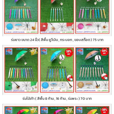
ร่มยาว ขนาด 24 นิ้ว( สีพื้น ยูวีเงิน , กระบอก , ขอบสก๊อต ) 75 บาท
ร่มไม้เท้า ( สีพื้น 8 ก้าน , 16 ก้าน , ร่มพระ ) 70 บาท