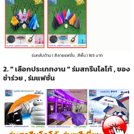
ร่มกลับด้าน ( สีลายแฟชั่น , สีพื้น ) 165 บาท
2. " เลือกประเภทงาน " ร่มสกรีนโลโก้ , ของ
ชำร่วย , ร่มแฟชั่น