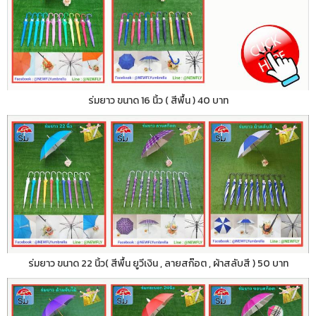
ร่มยาว ขนาด 16 นิ้ว ( สีพื้น ) 40 บาท
ร่มยาว ขนาด 22 นิ้ว( สีพื้น ยูวีเงิน , ลายสก๊อต , ผ้าสลับสี ) 50 บาท