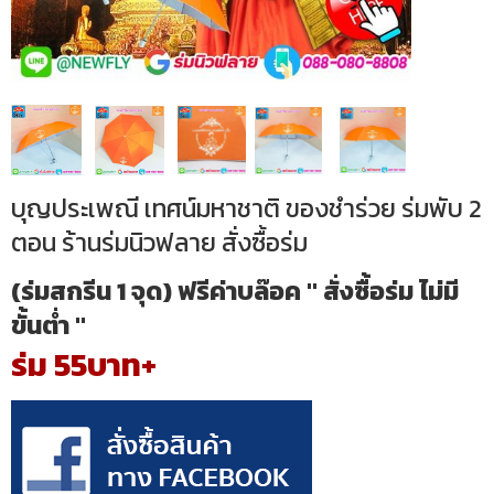
บุญประเพณี เทศน์มหาชาติ ของชำร่วย ร่มพับ 2
ตอน ร้านร่มนิวฟลาย สั่งซื้อร่ม
(ร่มสกรีน 1 จุด) ฟรีค่าบล๊อค " สั่งซื้อร่ม ไม่มี
ขั้นต่ำ "
ร่ม 55บาท+