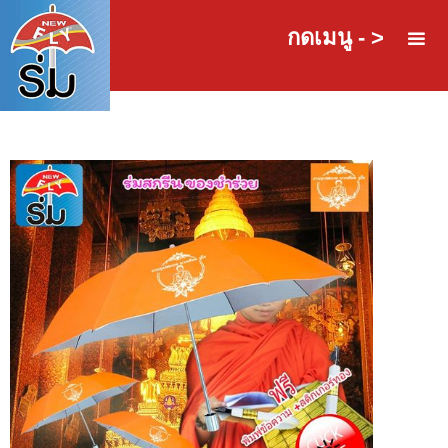
กดเมนู - >