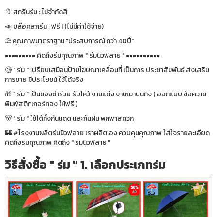
🔖 สกรีนร่ม : ไม่จำกัดสี
📣 บล๊อคสกรีน : ฟรี ! (ไม่มีค่าใช้จ่าย)
⛱ คุณภาพมาตราฐาน "ประสบการณ์ กว่า 40ปี"
========= คิดถึงร่มคุณภาพ " ร่มนิวฟลาย " ==========
🧐 " ร่ม " เปรียบเสมือนป้ายโฆษณาเคลื่อนที่ เป็นการ ประชาสัมพันธ์ ส่งเสริม
การขาย มีประโยชน์ ใช้ได้จริง
🎁 " ร่ม " เป็นของชำร่วย รับไหว้ งานแต่ง งานฌาปนกิจ ( ออกแบบ ข้อความ
พิมพ์สติกเกอร์ทอง ให้ฟรี )
🐻 " ร่ม " ใช้ได้ทั้งกันแดด และกันฝน พกพาสดวก
🏰 #โรงงานผลิตร่มนิวฟลาย เราผลิตเอง ควบคุมคุณภาพ ใส่ใจรายละเอียด
คิดถึงร่มคุณภาพ คิดถึง " ร่มนิวฟลาย "
วิธีสั่งซื้อ " ร่ม " 1. เลือกประเภทร่ม