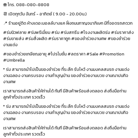
☎️ โทร. 088-080-8808
📆 เปิดทุกวัน จันทร์ - อาทิตย์ ( 9.00 - 20.00น.)
📍 ร้านอยู่ติด ห้างเดอะมอลล์บางแค ฝั่งถนนกาญจนาภิเษก มีที่จอดรถสดวก
#ร่มนิวฟลาย #ร่มพรีเมี่ยม #ร่ม #ร่มสกรีน #โรงงานผลิตร่ม #ร่มราคาส่ง
#ร่มขายส่ง #ร่มสั่งผลิต #ร่มราคาถูก #ของชำร่วยงานศพ #ของชำร่วย
งานแต่ง
#ของชำร่วยเกษียณอายุ #โปรโมชั่น #ลดราคา #Sale #Promotion
#Umbrella
* ร่ม สามารถนำไปเป็นของชำร่วย ที่ระลึก รับไหว้ งานมงคลสมรถ งานแต่ง
งานฉลอง งานครบรอบ งานทำบุญบ้าน ของชำร่วยงานบวช งานณาปนกิจ
งานศพ
เราสามารถส่งสินค้าให้ท่านได้ ทันที มีสินค้าพร้อมส่งตลอด ส่งถึงมือท่าน
ลูกค้าทั่วประเทศ รวดเร็ว
* ร่ม สามารถนำไปเป็นของชำร่วย ที่ระลึก รับไหว้ งานมงคลสมรถ งานแต่ง
งานฉลอง งานครบรอบ งานทำบุญบ้าน ของชำร่วยงานบวช งานณาปนกิจ
งานศพ
เราสามารถส่งสินค้าให้ท่านได้ ทันที มีสินค้าพร้อมส่งตลอด ส่งถึงมือท่าน
ลูกค้าทั่วประเทศ รวดเร็ว