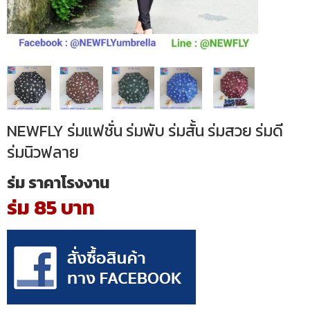
NEWFLY ร่มแฟชั่น ร่มพับ ร่มสั้น ร่มสวย ร่มดี
ร่มนิวฟลาย
ร่ม ราคาโรงงาน
ร่ม 85 บาท