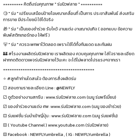
========= คิดถึงร่มคุณภาพ " ร่มนิวฟลาย " ==========
🧐 " ร่ม " เปรียบเสมือนป้ายโฆษณาเคลื่อนที่ เป็นการ ประชาสัมพันธ์ ส่งเสริม
การขาย มีประโยชน์ ใช้ได้จริง
🎁 " ร่ม " เป็นของชำร่วย รับไหว้ งานแต่ง งานฌาปนกิจ ( ออกแบบ ข้อความ
พิมพ์สติกเกอร์ทอง ให้ฟรี )
🐻 " ร่ม " ควรจะพกพาไว้ตลอด เพราะใช้ได้ทั้งกันแดด และกันฝน
🏰 #โรงงานผลิตร่มนิวฟลาย เราผลิตเอง ควบคุมคุณภาพ ใส่ใจรายละเอียด
ฝากกดติดดาวเพจร่มนิวฟลายไว้นะคะ จะได้ไม่พลาดโปรแรงๆจากเรา
==========================================
⭐️ #ลูกค้าท่านใดสนใจ ต้องการสั่งผลิตร่ม
⚀ สอบถามรายละเอียด Line : @NEWFLY
⚁ ดูตัวอย่างงานสกรีน : www.ร่มนิวฟลาย.com (เมนู ร่มพรีเมี่ยม)
⚂ ของชำร่วยงานแต่ง ศพ :www.ร่มนิวฟลาย.com (เมนู ของชำร่วย)
⚃ ร่มแฟชั่น ร่มนำเข้าญี่ปุ่น : www.ร่มนิวฟลาย.com (เมนู ร่มแฟชั่น)
⚄ ( Youtube Channel ) www.youtube.com (ร่มนิวฟลาย)
⚅ Facebook : NEWFLYumbrella , ( IG : NEWFLYumbrella )