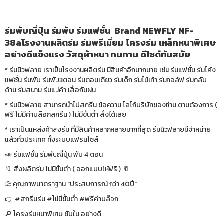
ร่มพับญี่ปุ่น ร่มพับ ร่มแฟชั่น Brand NEWFLY NF-
38aโรงงานผลิตร่ม ร่มพรีเมี่ยม โครงร่ม เหล็กหนาพิเศษ
อย่างดีแข็งแรง วัสดุผ้าหนา ทนทาน ดีไซด์ทันสมัย
* ร่มนิวฟลาย เราเป็นโรงงานผลิตร่ม มีสินค้าอีกมากมาย เช่น ร่มแฟชั่น ร่มโค้ง
แฟชั่น ร่มพับ ร่มพับ3ตอน ร่มตอนเดียว ร่มเด็ก ร่มไม้เท้า ร่มกอล์ฟ ร่มกลับ
ด้าน ร่มสนาม ร่มแม่ค้า เสื้อกันฝน
* ร่มนิวฟลาย สามารถนำไปสกรีน ข้อความ โลโก้บริษัทของท่าน ตามต้องการ (
ฟรี ไม่มีค่าบล๊อกสกรีน ) ไม่มีขั้นต่ำ สั่งได้เลย
* เราเป็นแหล่งค้าส่งร่ม ที่มีสินค้าหลากหลายมากที่สุด ร่มนิวฟลายมีจำหน่าย
แล้วทั่วประเทศ ทั้งระบบแฟรนไซส์
📣 ร่มแฟชั่น ร่มพับญี่ปุ่น พับ 4 ตอน
🔖 สั่งผลิตร่ม ไม่มีขั้นต่ำ ( ออกแบบให้ฟรี ) 🔖
⛱ คุณภาพมาตราฐาน "ประสบการณ์ กว่า 40ปี"
👉 #สกรีนร่ม #ไม่มีขั้นต่ำ #ฟรีค่าบล๊อก
🔎 โครงร่มหนาพิเศษ ซับใน อย่างดี