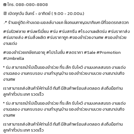
☎️ โทร. 088-080-8808
📆 เปิดทุกวัน จันทร์ - อาทิตย์ ( 9.00 - 20.00น.)
📍 ร้านอยู่ติด ห้างเดอะมอลล์บางแค ฝั่งถนนกาญจนาภิเษก มีที่จอดรถสดวก
#ร่มนิวฟลาย #ร่มพรีเมี่ยม #ร่ม #ร่มสกรีน #โรงงานผลิตร่ม #ร่มราคาส่ง
#ร่มขายส่ง #ร่มสั่งผลิต #ร่มราคาถูก #ของชำร่วยงานศพ #ของชำร่วย
งานแต่ง
#ของชำร่วยเกษียณอายุ #โปรโมชั่น #ลดราคา #Sale #Promotion
#Umbrella
* ร่ม สามารถนำไปเป็นของชำร่วย ที่ระลึก รับไหว้ งานมงคลสมรถ งานแต่ง
งานฉลอง งานครบรอบ งานทำบุญบ้าน ของชำร่วยงานบวช งานณาปนกิจ
งานศพ
เราสามารถส่งสินค้าให้ท่านได้ ทันที มีสินค้าพร้อมส่งตลอด ส่งถึงมือท่าน
ลูกค้าทั่วประเทศ รวดเร็ว
* ร่ม สามารถนำไปเป็นของชำร่วย ที่ระลึก รับไหว้ งานมงคลสมรถ งานแต่ง
งานฉลอง งานครบรอบ งานทำบุญบ้าน ของชำร่วยงานบวช งานณาปนกิจ
งานศพ
เราสามารถส่งสินค้าให้ท่านได้ ทันที มีสินค้าพร้อมส่งตลอด ส่งถึงมือท่าน
ลูกค้าทั่วประเทศ รวดเร็ว