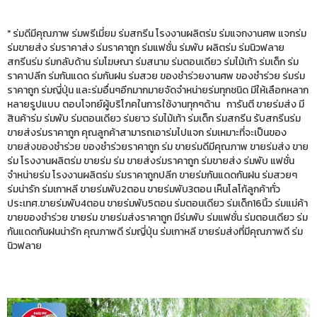
" ร่มดีมีคุณภาพ ร่มพรีเมี่ยม ร่มสกรีน โรงงานผลิตร่ม ร่มแจกงานศพ แจกร่ม
ร่มขายส่ง ร่มราคาส่ง ร่มราคาถูก ร่มแฟชั่น ร่มพับ ผลิตร่ม ร่มนิวฟลาย
สกรีนร่ม ร่มกลับด้าน ร่มโฆษณา ร่มสนาม ร่มตอนเดียว ร่มไม้เท้า ร่มเด็ก ร่ม
ราคาปลีก ร่มกันแดด ร่มกันฝน ร่มสวย ของชำร่วยงานศพ ของชำร่วย ร่มร่ม
ราคาถูก ร่มญี่ปุ่น และร่มอื่นๆอีกมากมายจัดจำหน่ายร่มทุกชนิด มีให้เลือกหลาก
หลายรูปแบบ ตอบโจทย์ผู้บริโภคในการใช้งานทุกๆด้าน การันตี ขายร่มส่ง มี
สินค้าร่ม ร่มพับ ร่มตอนเดียว ร่มยาว ร่มไม้เท้า ร่มเด็ก ร่มสกรีน รับสกรีนร่ม
ขายส่งร่มราคาถูก คุณลูกค้าสามารถเอาร่มไปแจก ร่มเหมาะที่จะเป็นของ
ขายส่งของชำร่วย ของชำร่วยราคาถูก ร่ม ขายร่มดีมีคุณภาพ ขายร่มส่ง ขาย
ร่ม โรงงานผลิตร่ม ขายร่ม ร่ม ขายส่งร่มราคาถูก ร่มขายส่ง ร่มพับ แฟชั่น
จำหน่ายร่ม โรงงานผลิตร่ม ร่มราคาถูกปลีก ขายร่มกันแดดกันฝน ร่มสวยๆ
ร่มน่ารัก ร่มเกาหลี ขายร่มพับ2ตอน ขายร่มพับ3ตอน เห็นโลโก้ลูกค้าทั่ว
ประเทศ.ขายร่มพับ4ตอน ขายร่มพับ5ตอน ร่มตอนเดียว ร่มเด็ก16นิ้ว ร่มแม่ค้า
ขายของชำร่วย ขายร่ม ขายร่มส่งราคาถูก มีร่มพับ ร่มแฟชั่น ร่มตอนเดียว ร่ม
กันแดดกันฝนน่ารัก คุณภาพดี ร่มญี่ปุ่น ร่มเกาหลี ขายร่มส่งที่มีคุณภาพดี ร่ม
นิวฟลาย