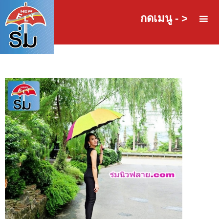
กดเมนู - >