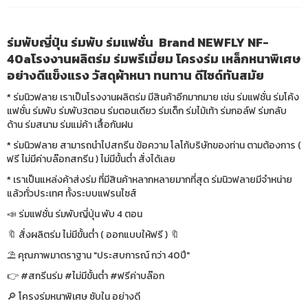
ร่มพับญี่ปุ่น ร่มพับ ร่มแฟชั่น Brand NEWFLY NF-
40aโรงงานผลิตร่ม ร่มพรีเมี่ยม โครงร่ม เหล็กหนาพิเศษ
อย่างดีแข็งแรง วัสดุผ้าหนา ทนทาน ดีไซด์ทันสมัย
* ร่มนิวฟลาย เราเป็นโรงงานผลิตร่ม มีสินค้าอีกมากมาย เช่น ร่มแฟชั่น ร่มโค้ง
แฟชั่น ร่มพับ ร่มพับ3ตอน ร่มตอนเดียว ร่มเด็ก ร่มไม้เท้า ร่มกอล์ฟ ร่มกลับ
ด้าน ร่มสนาม ร่มแม่ค้า เสื้อกันฝน
* ร่มนิวฟลาย สามารถนำไปสกรีน ข้อความ โลโก้บริษัทของท่าน ตามต้องการ (
ฟรี ไม่มีค่าบล๊อกสกรีน ) ไม่มีขั้นต่ำ สั่งได้เลย
* เราเป็นแหล่งค้าส่งร่ม ที่มีสินค้าหลากหลายมากที่สุด ร่มนิวฟลายมีจำหน่าย
แล้วทั่วประเทศ ทั้งระบบแฟรนไซส์
📣 ร่มแฟชั่น ร่มพับญี่ปุ่น พับ 4 ตอน
🔖 สั่งผลิตร่ม ไม่มีขั้นต่ำ ( ออกแบบให้ฟรี ) 🔖
⛱ คุณภาพมาตราฐาน "ประสบการณ์ กว่า 40ปี"
👉 #สกรีนร่ม #ไม่มีขั้นต่ำ #ฟรีค่าบล๊อก
🔎 โครงร่มหนาพิเศษ ซับใน อย่างดี