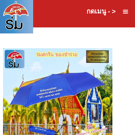
กดเมนู - >