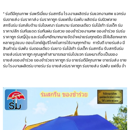
" ร่มดีมีคุณภาพ ร่มพรีเมี่ยม ร่มสกรีน โรงงานผลิตร่ม ร่มแจกงานศพ แจกร่ม
ร่มขายส่ง ร่มราคาส่ง ร่มราคาถูก ร่มแฟชั่น ร่มพับ ผลิตร่ม ร่มนิวฟลาย
สกรีนร่ม ร่มกลับด้าน ร่มโฆษณา ร่มสนาม ร่มตอนเดียว ร่มไม้เท้า ร่มเด็ก ร่ม
ราคาปลีก ร่มกันแดด ร่มกันฝน ร่มสวย ของชำร่วยงานศพ ของชำร่วย ร่มร่ม
ราคาถูก ร่มญี่ปุ่น และร่มอื่นๆอีกมากมายจัดจำหน่ายร่มทุกชนิด มีให้เลือกหลาก
หลายรูปแบบ ตอบโจทย์ผู้บริโภคในการใช้งานทุกๆด้าน การันตี ขายร่มส่ง มี
สินค้าร่ม ร่มพับ ร่มตอนเดียว ร่มยาว ร่มไม้เท้า ร่มเด็ก ร่มสกรีน รับสกรีนร่ม
ขายส่งร่มราคาถูก คุณลูกค้าสามารถเอาร่มไปแจก ร่มเหมาะที่จะเป็นของ
ขายส่งของชำร่วย ของชำร่วยราคาถูก ร่ม ขายร่มดีมีคุณภาพ ขายร่มส่ง ขาย
ร่ม โรงงานผลิตร่ม ขายร่ม ร่ม ขายส่งร่มราคาถูก ร่มขายส่ง ร่มพับ แฟชั่น จำ