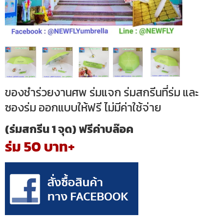
ของชำร่วยงานศพ ร่มแจก ร่มสกรีนที่ร่ม และ
ซองร่ม ออกแบบให้ฟรี ไม่มีค่าใช้จ่าย
(ร่มสกรีน 1 จุด) ฟรีค่าบล๊อค
ร่ม 50 บาท+