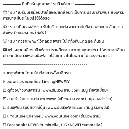
========= คิดถึงร่มคุณภาพ " ร่มนิวฟลาย " ==========
🧐 " ร่ม " เปรียบเสมือนป้ายโฆษณาเคลื่อนที่ เป็นการ ประชาสัมพันธ์ ส่งเสริม
การขาย มีประโยชน์ ใช้ได้จริง
🎁 " ร่ม " เป็นของชำร่วย รับไหว้ งานแต่ง งานฌาปนกิจ ( ออกแบบ ข้อความ
พิมพ์สติกเกอร์ทอง ให้ฟรี )
🐻 " ร่ม " ควรจะพกพาไว้ตลอด เพราะใช้ได้ทั้งกันแดด และกันฝน
🏰 #โรงงานผลิตร่มนิวฟลาย เราผลิตเอง ควบคุมคุณภาพ ใส่ใจรายละเอียด
ฝากกดติดดาวเพจร่มนิวฟลายไว้นะคะ จะได้ไม่พลาดโปรแรงๆจากเรา
==========================================
⭐️ #ลูกค้าท่านใดสนใจ ต้องการสั่งผลิตร่ม
⚀ สอบถามรายละเอียด Line : @NEWFLY
⚁ ดูตัวอย่างงานสกรีน : www.ร่มนิวฟลาย.com (เมนู ร่มพรีเมี่ยม)
⚂ ของชำร่วยงานแต่ง ศพ :www.ร่มนิวฟลาย.com (เมนู ของชำร่วย)
⚃ ร่มแฟชั่น ร่มนำเข้าญี่ปุ่น : www.ร่มนิวฟลาย.com (เมนู ร่มแฟชั่น)
⚄ ( Youtube Channel ) www.youtube.com (ร่มนิวฟลาย)
⚅ Facebook : NEWFLYumbrella , ( IG : NEWFLYumbrella )