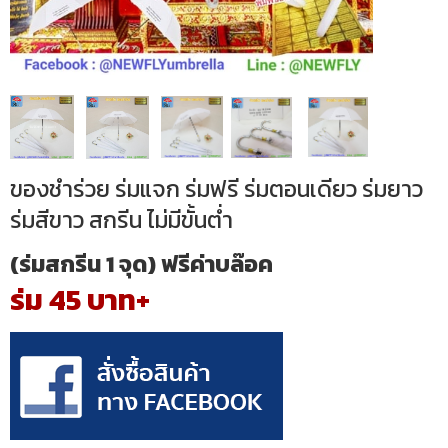
ของชำร่วย ร่มแจก ร่มฟรี ร่มตอนเดียว ร่มยาว
ร่มสีขาว สกรีน ไม่มีขั้นต่ำ
(ร่มสกรีน 1 จุด) ฟรีค่าบล๊อค
ร่ม 45 บาท+