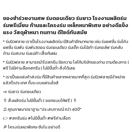
ของชำร่วยงานศพ ร่มตอนเดียว ร่มยาว โรงงานผลิตร่ม
ร่มพรีเมี่ยม ก้านและโครงร่ม เหล็กหนาพิเศษ อย่างดีแข็ง
แรง วัสดุผ้าหนา ทนทาน ดีไซด์ทันสมัย
* ร่มนิวฟลาย เราเป็นโรงงานผลิตร่ม มีสินค้าอีกมากมาย เช่น ร่มแฟชั่น ร่มโค้ง
แฟชั่น ร่มพับ ร่มพับ3ตอน ร่มตอนเดียว ร่มเด็ก ร่มไม้เท้า ร่มกอล์ฟ ร่มกลับ
ด้าน ร่มสนาม ร่มแม่ค้า เสื้อกันฝน
* ร่มนิวฟลาย สามารถนำไปสกรีน ข้อความ โลโก้บริษัทของท่าน ตามต้องการ (
ฟรี ไม่มีค่าบล๊อกสกรีน ) ไม่มีขั้นต่ำ สั่งได้เลย
* เราเป็นแหล่งค้าส่งร่ม ที่มีสินค้าหลากหลายมากที่สุด ร่มนิวฟลายมีจำหน่าย
แล้วทั่วประเทศ ทั้งระบบแฟรนไซส์
📣 ร่มยาว ร่มตอนเดียว
🔖 สั่งผลิตร่ม ไม่มีขั้นต่ำ ( ออกแบบให้ฟรี ) 🔖
⛱ คุณภาพมาตราฐาน "ประสบการณ์ กว่า 40ปี"
👉 #สกรีนร่ม #ไม่มีขั้นต่ำ #ฟรีค่าบล๊อก
🔎 โครงร่มหนาพิเศษ ซับใน อย่างดี