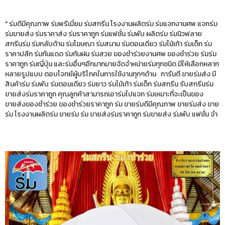
" ร่มดีมีคุณภาพ ร่มพรีเมี่ยม ร่มสกรีน โรงงานผลิตร่ม ร่มแจกงานศพ แจกร่ม
ร่มขายส่ง ร่มราคาส่ง ร่มราคาถูก ร่มแฟชั่น ร่มพับ ผลิตร่ม ร่มนิวฟลาย
สกรีนร่ม ร่มกลับด้าน ร่มโฆษณา ร่มสนาม ร่มตอนเดียว ร่มไม้เท้า ร่มเด็ก ร่ม
ราคาปลีก ร่มกันแดด ร่มกันฝน ร่มสวย ของชำร่วยงานศพ ของชำร่วย ร่มร่ม
ราคาถูก ร่มญี่ปุ่น และร่มอื่นๆอีกมากมายจัดจำหน่ายร่มทุกชนิด มีให้เลือกหลาก
หลายรูปแบบ ตอบโจทย์ผู้บริโภคในการใช้งานทุกๆด้าน การันตี ขายร่มส่ง มี
สินค้าร่ม ร่มพับ ร่มตอนเดียว ร่มยาว ร่มไม้เท้า ร่มเด็ก ร่มสกรีน รับสกรีนร่ม
ขายส่งร่มราคาถูก คุณลูกค้าสามารถเอาร่มไปแจก ร่มเหมาะที่จะเป็นของ
ขายส่งของชำร่วย ของชำร่วยราคาถูก ร่ม ขายร่มดีมีคุณภาพ ขายร่มส่ง ขาย
ร่ม โรงงานผลิตร่ม ขายร่ม ร่ม ขายส่งร่มราคาถูก ร่มขายส่ง ร่มพับ แฟชั่น จำ