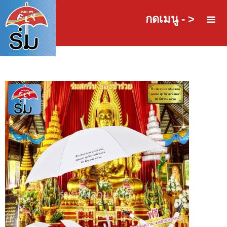
กดเมนู - >