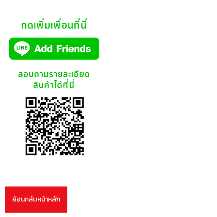
ย้อนกลับหน้าหลัก