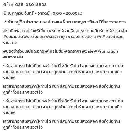
☎️ โทร. 088-080-8808
📆 เปิดทุกวัน จันทร์ - อาทิตย์ ( 9.00 - 20.00น.)
📍 ร้านอยู่ติด ห้างเดอะมอลล์บางแค ฝั่งถนนกาญจนาภิเษก มีที่จอดรถสดวก
#ร่มนิวฟลาย #ร่มพรีเมี่ยม #ร่ม #ร่มสกรีน #โรงงานผลิตร่ม #ร่มราคาส่ง
#ร่มขายส่ง #ร่มสั่งผลิต #ร่มราคาถูก #ของชำร่วยงานศพ #ของชำร่วย
งานแต่ง
#ของชำร่วยเกษียณอายุ #โปรโมชั่น #ลดราคา #Sale #Promotion
#Umbrella
* ร่ม สามารถนำไปเป็นของชำร่วย ที่ระลึก รับไหว้ งานมงคลสมรถ งานแต่ง
งานฉลอง งานครบรอบ งานทำบุญบ้าน ของชำร่วยงานบวช งานณาปนกิจ
งานศพ
เราสามารถส่งสินค้าให้ท่านได้ ทันที มีสินค้าพร้อมส่งตลอด ส่งถึงมือท่าน
ลูกค้าทั่วประเทศ รวดเร็ว
* ร่ม สามารถนำไปเป็นของชำร่วย ที่ระลึก รับไหว้ งานมงคลสมรถ งานแต่ง
งานฉลอง งานครบรอบ งานทำบุญบ้าน ของชำร่วยงานบวช งานณาปนกิจ
งานศพ
เราสามารถส่งสินค้าให้ท่านได้ ทันที มีสินค้าพร้อมส่งตลอด ส่งถึงมือท่าน
ลูกค้าทั่วประเทศ รวดเร็ว