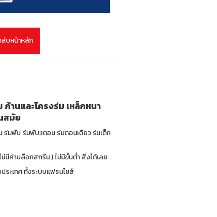
กลับหน้าหลัก
ยม ก้านและโครงร่ม เหล็กหนา
ันสมัย
่น ร่มพับ ร่มพับ3ตอน ร่มตอนเดียว ร่มเด็ก
มีค่าบล๊อกสกรีน ) ไม่มีขั้นต่ำ สั่งได้เลย
ทั่วประเทศ ทั้งระบบแฟรนไซส์