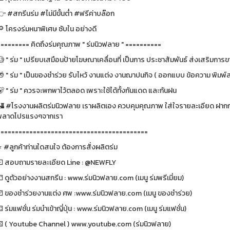
 #สกรีนร่ม #ไม่มีขั้นต่ำ #ฟรีค่าบล๊อก
🔎 โครงร่มหนาพิเศษ ซับใน อย่างดี
========= คิดถึงร่มคุณภาพ " ร่มนิวฟลาย " ==========
 " ร่ม " เปรียบเสมือนป้ายโฆษณาเคลื่อนที่ เป็นการ ประชาสัมพันธ์ ส่งเสริมการขา
 " ร่ม " เป็นของชำร่วย รับไหว้ งานแต่ง งานฌาปนกิจ ( ออกแบบ ข้อความ พิมพ์ส
🐻 " ร่ม " ควรจะพกพาไว้ตลอด เพราะใช้ได้ทั้งกันแดด และกันฝน
🏰 #โรงงานผลิตร่มนิวฟลาย เราผลิตเอง ควบคุมคุณภาพ ใส่ใจรายละเอียด ฝากกด
พลาดโปรแรงๆจากเรา
==========================================
⭐️ #ลูกค้าท่านใดสนใจ ต้องการสั่งผลิตร่ม
⚀ สอบถามรายละเอียด Line : @NEWFLY
 ดูตัวอย่างงานสกรีน : www.ร่มนิวฟลาย.com (เมนู ร่มพรีเมี่ยม)
⚂ ของชำร่วยงานแต่ง ศพ :www.ร่มนิวฟลาย.com (เมนู ของชำร่วย)
 ร่มแฟชั่น ร่มนำเข้าญี่ปุ่น : www.ร่มนิวฟลาย.com (เมนู ร่มแฟชั่น)
⚄ ( Youtube Channel ) www.youtube.com (ร่มนิวฟลาย)