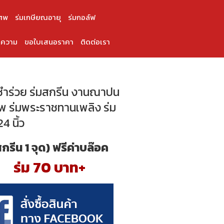
ศพ
ร่มเกษียณอายุ
ร่มกอล์ฟ
ความ
ขอใบเสนอราคา
ติดต่อเรา
ำร่วย ร่มสกรีน งานณาปน
พ ร่มพระราชทานเพลิง ร่ม
4 นิ้ว
สกรีน 1 จุด) ฟรีค่าบล๊อค
ร่ม 70 บาท+