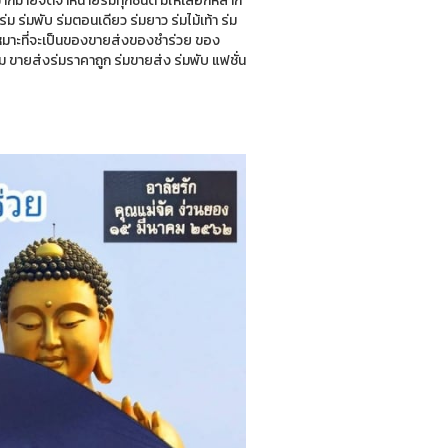
ากมายจัดจำหน่ายร่มทุกชนิด มีให้เลือกหลาก
 ร่มพับ ร่มตอนเดียว ร่มยาว ร่มไม้เท้า ร่ม
เหมาะที่จะเป็นของขายส่งของชำร่วย ของ
ม ขายส่งร่มราคาถูก ร่มขายส่ง ร่มพับ แฟชั่น