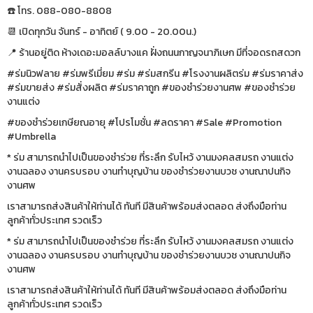
☎️ โทร. 088-080-8808
📆 เปิดทุกวัน จันทร์ - อาทิตย์ ( 9.00 - 20.00น.)
📍 ร้านอยู่ติด ห้างเดอะมอลล์บางแค ฝั่งถนนกาญจนาภิเษก มีที่จอดรถสดวก
#ร่มนิวฟลาย #ร่มพรีเมี่ยม #ร่ม #ร่มสกรีน #โรงงานผลิตร่ม #ร่มราคาส่ง
#ร่มขายส่ง #ร่มสั่งผลิต #ร่มราคาถูก #ของชำร่วยงานศพ #ของชำร่วย
งานแต่ง
#ของชำร่วยเกษียณอายุ #โปรโมชั่น #ลดราคา #Sale #Promotion
#Umbrella
* ร่ม สามารถนำไปเป็นของชำร่วย ที่ระลึก รับไหว้ งานมงคลสมรถ งานแต่ง
งานฉลอง งานครบรอบ งานทำบุญบ้าน ของชำร่วยงานบวช งานณาปนกิจ
งานศพ
เราสามารถส่งสินค้าให้ท่านได้ ทันที มีสินค้าพร้อมส่งตลอด ส่งถึงมือท่าน
ลูกค้าทั่วประเทศ รวดเร็ว
* ร่ม สามารถนำไปเป็นของชำร่วย ที่ระลึก รับไหว้ งานมงคลสมรถ งานแต่ง
งานฉลอง งานครบรอบ งานทำบุญบ้าน ของชำร่วยงานบวช งานณาปนกิจ
งานศพ
เราสามารถส่งสินค้าให้ท่านได้ ทันที มีสินค้าพร้อมส่งตลอด ส่งถึงมือท่าน
ลูกค้าทั่วประเทศ รวดเร็ว