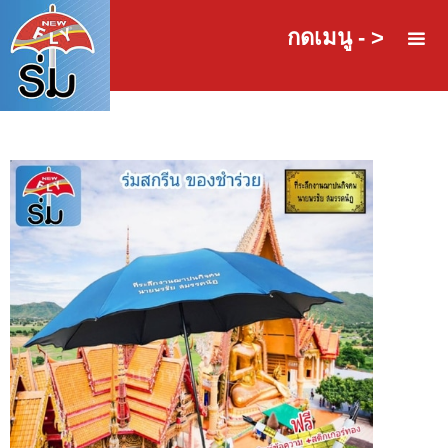
กดเมนู - >