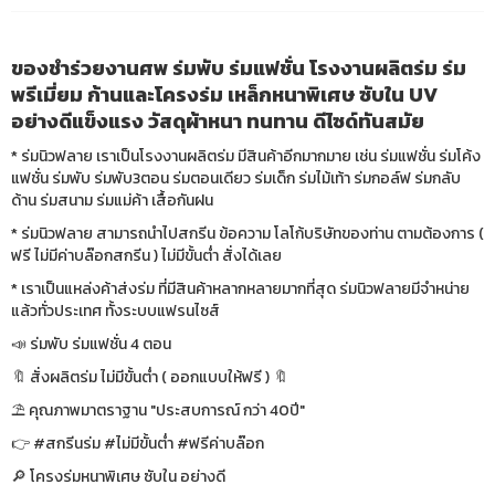
ของชำร่วยงานศพ ร่มพับ ร่มแฟชั่น โรงงานผลิตร่ม ร่ม
พรีเมี่ยม ก้านและโครงร่ม เหล็กหนาพิเศษ ซับใน UV
อย่างดีแข็งแรง วัสดุผ้าหนา ทนทาน ดีไซด์ทันสมัย
* ร่มนิวฟลาย เราเป็นโรงงานผลิตร่ม มีสินค้าอีกมากมาย เช่น ร่มแฟชั่น ร่มโค้ง
แฟชั่น ร่มพับ ร่มพับ3ตอน ร่มตอนเดียว ร่มเด็ก ร่มไม้เท้า ร่มกอล์ฟ ร่มกลับ
ด้าน ร่มสนาม ร่มแม่ค้า เสื้อกันฝน
* ร่มนิวฟลาย สามารถนำไปสกรีน ข้อความ โลโก้บริษัทของท่าน ตามต้องการ (
ฟรี ไม่มีค่าบล๊อกสกรีน ) ไม่มีขั้นต่ำ สั่งได้เลย
* เราเป็นแหล่งค้าส่งร่ม ที่มีสินค้าหลากหลายมากที่สุด ร่มนิวฟลายมีจำหน่าย
แล้วทั่วประเทศ ทั้งระบบแฟรนไซส์
📣 ร่มพับ ร่มแฟชั่น 4 ตอน
🔖 สั่งผลิตร่ม ไม่มีขั้นต่ำ ( ออกแบบให้ฟรี ) 🔖
⛱ คุณภาพมาตราฐาน "ประสบการณ์ กว่า 40ปี"
👉 #สกรีนร่ม #ไม่มีขั้นต่ำ #ฟรีค่าบล๊อก
🔎 โครงร่มหนาพิเศษ ซับใน อย่างดี