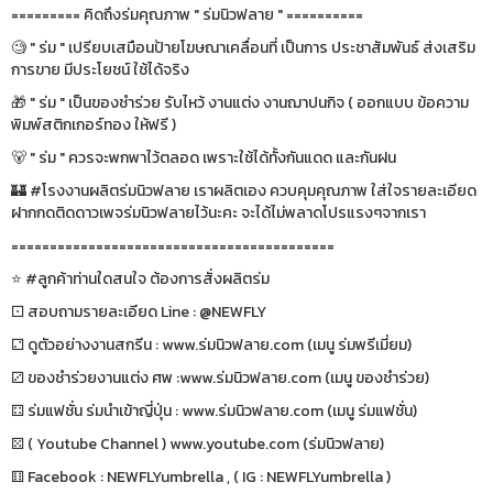
========= คิดถึงร่มคุณภาพ " ร่มนิวฟลาย " ==========
🧐 " ร่ม " เปรียบเสมือนป้ายโฆษณาเคลื่อนที่ เป็นการ ประชาสัมพันธ์ ส่งเสริม
การขาย มีประโยชน์ ใช้ได้จริง
🎁 " ร่ม " เป็นของชำร่วย รับไหว้ งานแต่ง งานฌาปนกิจ ( ออกแบบ ข้อความ
พิมพ์สติกเกอร์ทอง ให้ฟรี )
🐻 " ร่ม " ควรจะพกพาไว้ตลอด เพราะใช้ได้ทั้งกันแดด และกันฝน
🏰 #โรงงานผลิตร่มนิวฟลาย เราผลิตเอง ควบคุมคุณภาพ ใส่ใจรายละเอียด
ฝากกดติดดาวเพจร่มนิวฟลายไว้นะคะ จะได้ไม่พลาดโปรแรงๆจากเรา
==========================================
⭐️ #ลูกค้าท่านใดสนใจ ต้องการสั่งผลิตร่ม
⚀ สอบถามรายละเอียด Line : @NEWFLY
⚁ ดูตัวอย่างงานสกรีน : www.ร่มนิวฟลาย.com (เมนู ร่มพรีเมี่ยม)
⚂ ของชำร่วยงานแต่ง ศพ :www.ร่มนิวฟลาย.com (เมนู ของชำร่วย)
⚃ ร่มแฟชั่น ร่มนำเข้าญี่ปุ่น : www.ร่มนิวฟลาย.com (เมนู ร่มแฟชั่น)
⚄ ( Youtube Channel ) www.youtube.com (ร่มนิวฟลาย)
⚅ Facebook : NEWFLYumbrella , ( IG : NEWFLYumbrella )