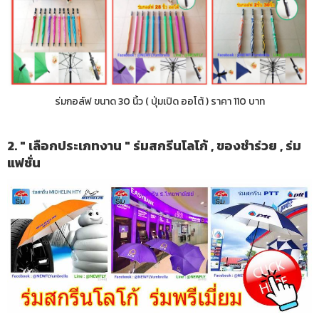
ร่มกอล์ฟ ขนาด 30 นิ้ว ( ปุ่มเปิด ออโต้ ) ราคา 110 บาท
2. " เลือกประเภทงาน " ร่มสกรีนโลโก้ , ของชำร่วย , ร่ม
แฟชั่น