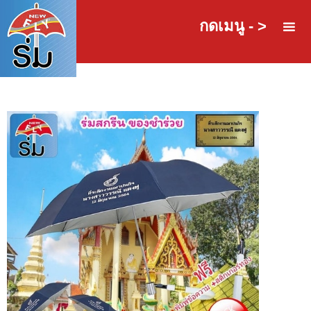
กดเมนู - >