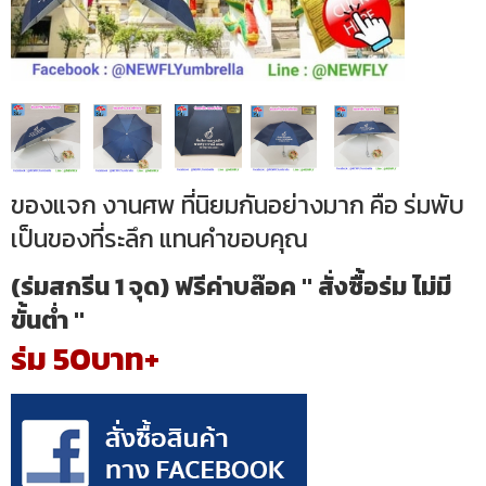
ของแจก งานศพ ที่นิยมกันอย่างมาก คือ ร่มพับ
เป็นของที่ระลึก แทนคำขอบคุณ
(ร่มสกรีน 1 จุด) ฟรีค่าบล๊อค " สั่งซื้อร่ม ไม่มี
ขั้นต่ำ "
ร่ม 50บาท+