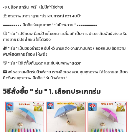
📣 บล๊อคสกรีน : ฟรี ! (ไม่มีค่าใช้จ่าย)
⛱ คุณภาพมาตราฐาน "ประสบการณ์ กว่า 40ปี"
========= คิดถึงร่มคุณภาพ " ร่มนิวฟลาย " ==========
🧐 " ร่ม " เปรียบเสมือนป้ายโฆษณาเคลื่อนที่ เป็นการ ประชาสัมพันธ์ ส่งเสริม
การขาย มีประโยชน์ ใช้ได้จริง
🎁 " ร่ม " เป็นของชำร่วย รับไหว้ งานแต่ง งานฌาปนกิจ ( ออกแบบ ข้อความ
พิมพ์สติกเกอร์ทอง ให้ฟรี )
🐻 " ร่ม " ใช้ได้ทั้งกันแดด และกันฝน พกพาสดวก
🏰 #โรงงานผลิตร่มนิวฟลาย เราผลิตเอง ควบคุมคุณภาพ ใส่ใจรายละเอียด
คิดถึงร่มคุณภาพ คิดถึง " ร่มนิวฟลาย "
วิธีสั่งซื้อ " ร่ม " 1. เลือกประเภทร่ม