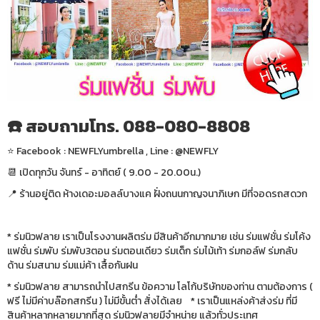
☎️ สอบถามโทร. 088-080-8808
⭐️ Facebook : NEWFLYumbrella , Line : @NEWFLY
📆 เปิดทุกวัน จันทร์ - อาทิตย์ ( 9.00 - 20.00น.)
📍 ร้านอยู่ติด ห้างเดอะมอลล์บางแค ฝั่งถนนกาญจนาภิเษก มีที่จอดรถสดวก
* ร่มนิวฟลาย เราเป็นโรงงานผลิตร่ม มีสินค้าอีกมากมาย เช่น ร่มแฟชั่น ร่มโค้ง
แฟชั่น ร่มพับ ร่มพับ3ตอน ร่มตอนเดียว ร่มเด็ก ร่มไม้เท้า ร่มกอล์ฟ ร่มกลับ
ด้าน ร่มสนาม ร่มแม่ค้า เสื้อกันฝน
* ร่มนิวฟลาย สามารถนำไปสกรีน ข้อความ โลโก้บริษัทของท่าน ตามต้องการ (
ฟรี ไม่มีค่าบล๊อกสกรีน ) ไม่มีขั้นต่ำ สั่งได้เลย * เราเป็นแหล่งค้าส่งร่ม ที่มี
สินค้าหลากหลายมากที่สุด ร่มนิวฟลายมีจำหน่าย แล้วทั่วประเทศ