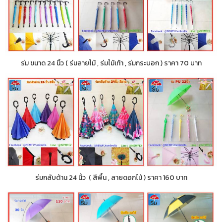
ร่ม ขนาด 24 นิ้ว ( ร่มลายไม้ , ร่มไม้เท้า , ร่มกระบอก ) ราคา 70 บาท
ร่มกลับด้าน 24 นิ้ว ( สีพื้น , ลายดอกไม้ ) ราคา 160 บาท