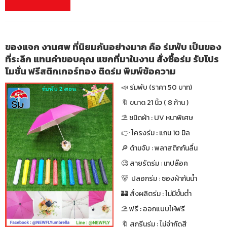
ของแจก งานศพ ที่นิยมกันอย่างมาก คือ ร่มพับ เป็นของ
ที่ระลึก แทนคำขอบคุณ แขกที่มาในงาน สั่งซื้อร่ม รับโปร
โมชั่น ฟรีสติกเกอร์ทอง ติดร่ม พิมพ์ข้อความ
📣 ร่มพับ (ราคา 50 บาท)
🔖 ขนาด 21 นิ้ว ( 8 ก้าน )
⛱ ชนิดผ้า : UV หนาพิเศษ
👉 โครงร่ม : แกน 10 มิล
🔎 ด้ามจับ : พลาสติกกันลื่น
🧐 สายรัดร่ม : เทปล๊อค
🐻 ปลอกร่ม : ซองผ้ากันน้ำ
🏰 สั่งผลิตร่ม : ไม่มีขั้นต่ำ
⛱ ฟรี : ออกแบบให้ฟรี
🔖 สกรีนร่ม : ไม่จำกัดสี