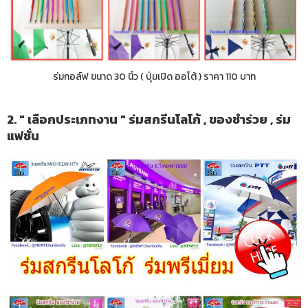
ร่มกอล์ฟ ขนาด 30 นิ้ว ( ปุ่มเปิด ออโต้ ) ราคา 110 บาท
2. " เลือกประเภทงาน " ร่มสกรีนโลโก้ , ของชำร่วย , ร่ม
แฟชั่น