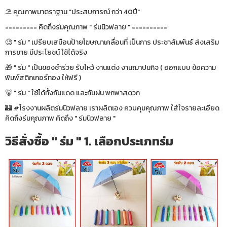
⛱ คุณภาพมาตราฐาน "ประสบการณ์ กว่า 40ปี"
========= คิดถึงร่มคุณภาพ " ร่มนิวฟลาย " ==========
🧐 " ร่ม " เปรียบเสมือนป้ายโฆษณาเคลื่อนที่ เป็นการ ประชาสัมพันธ์ ส่งเสริม
การขาย มีประโยชน์ ใช้ได้จริง
🎁 " ร่ม " เป็นของชำร่วย รับไหว้ งานแต่ง งานฌาปนกิจ ( ออกแบบ ข้อความ
พิมพ์สติกเกอร์ทอง ให้ฟรี )
🐻 " ร่ม " ใช้ได้ทั้งกันแดด และกันฝน พกพาสดวก
🏰 #โรงงานผลิตร่มนิวฟลาย เราผลิตเอง ควบคุมคุณภาพ ใส่ใจรายละเอียด
คิดถึงร่มคุณภาพ คิดถึง " ร่มนิวฟลาย "
วิธีสั่งซื้อ " ร่ม " 1. เลือกประเภทร่ม