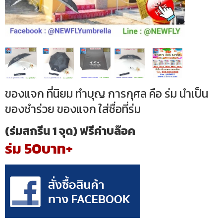
ของแจก ที่นิยม ทำบุญ การกุศล คือ ร่ม นำเป็น
ของชำร่วย ของแจก ใส่ชื่อที่ร่ม
(ร่มสกรีน 1 จุด) ฟรีค่าบล๊อค
ร่ม 50บาท+