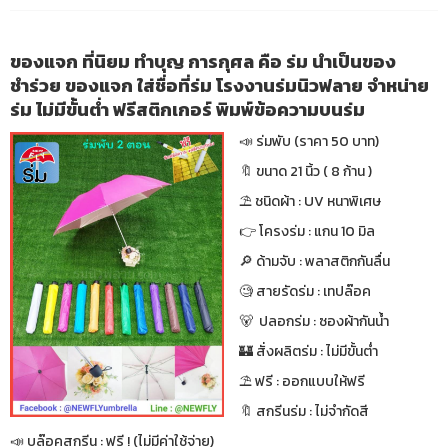
ของแจก ที่นิยม ทำบุญ การกุศล คือ ร่ม นำเป็นของ
ชำร่วย ของแจก ใส่ชื่อที่ร่ม โรงงานร่มนิวฟลาย จำหน่าย
ร่ม ไม่มีขั้นต่ำ ฟรีสติกเกอร์ พิมพ์ข้อความบนร่ม
📣 ร่มพับ (ราคา 50 บาท)
🔖 ขนาด 21 นิ้ว ( 8 ก้าน )
⛱ ชนิดผ้า : UV หนาพิเศษ
👉 โครงร่ม : แกน 10 มิล
🔎 ด้ามจับ : พลาสติกกันลื่น
🧐 สายรัดร่ม : เทปล๊อค
🐻 ปลอกร่ม : ซองผ้ากันน้ำ
🏰 สั่งผลิตร่ม : ไม่มีขั้นต่ำ
⛱ ฟรี : ออกแบบให้ฟรี
🔖 สกรีนร่ม : ไม่จำกัดสี
📣 บล๊อคสกรีน : ฟรี ! (ไม่มีค่าใช้จ่าย)