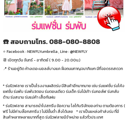
☎️ สอบถามโทร. 088-080-8808
⭐️ Facebook : NEWFLYumbrella , Line : @NEWFLY
📆 เปิดทุกวัน จันทร์ - อาทิตย์ ( 9.00 - 20.00น.)
📍 ร้านอยู่ติด ห้างเดอะมอลล์บางแค ฝั่งถนนกาญจนาภิเษก มีที่จอดรถสดวก
* ร่มนิวฟลาย เราเป็นโรงงานผลิตร่ม มีสินค้าอีกมากมาย เช่น ร่มแฟชั่น ร่มโค้ง
แฟชั่น ร่มพับ ร่มพับ3ตอน ร่มตอนเดียว ร่มเด็ก ร่มไม้เท้า ร่มกอล์ฟ ร่มกลับ
ด้าน ร่มสนาม ร่มแม่ค้า เสื้อกันฝน
* ร่มนิวฟลาย สามารถนำไปสกรีน ข้อความ โลโก้บริษัทของท่าน ตามต้องการ (
ฟรี ไม่มีค่าบล๊อกสกรีน ) ไม่มีขั้นต่ำ สั่งได้เลย * เราเป็นแหล่งค้าส่งร่ม ที่มี
สินค้าหลากหลายมากที่สุด ร่มนิวฟลายมีจำหน่าย แล้วทั่วประเทศ