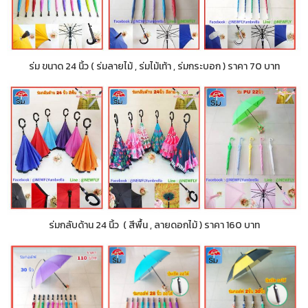
ร่ม ขนาด 24 นิ้ว ( ร่มลายไม้ , ร่มไม้เท้า , ร่มกระบอก ) ราคา 70 บาท
ร่มกลับด้าน 24 นิ้ว ( สีพื้น , ลายดอกไม้ ) ราคา 160 บาท