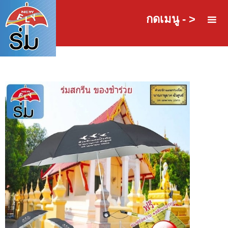
กดเมนู - >