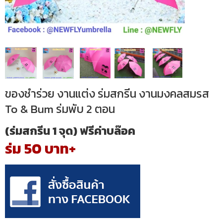
ของชำร่วย งานแต่ง ร่มสกรีน งานมงคลสมรส
To & Bum ร่มพับ 2 ตอน
(ร่มสกรีน 1 จุด) ฟรีค่าบล๊อค
ร่ม 50 บาท+