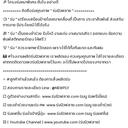
🔎 โครงร่มหนาพิเศษ ซับใน อย่างดี
========= คิดถึงร่มคุณภาพ " ร่มนิวฟลาย " ==========
🧐 " ร่ม " เปรียบเสมือนป้ายโฆษณาเคลื่อนที่ เป็นการ ประชาสัมพันธ์ ส่งเสริม
การขาย มีประโยชน์ ใช้ได้จริง
🎁 " ร่ม " เป็นของชำร่วย รับไหว้ งานแต่ง งานฌาปนกิจ ( ออกแบบ ข้อความ
พิมพ์สติกเกอร์ทอง ให้ฟรี )
🐻 " ร่ม " ควรจะพกพาไว้ตลอด เพราะใช้ได้ทั้งกันแดด และกันฝน
🏰 #โรงงานผลิตร่มนิวฟลาย เราผลิตเอง ควบคุมคุณภาพ ใส่ใจรายละเอียด
ฝากกดติดดาวเพจร่มนิวฟลายไว้นะคะ จะได้ไม่พลาดโปรแรงๆจากเรา
==========================================
⭐️ #ลูกค้าท่านใดสนใจ ต้องการสั่งผลิตร่ม
⚀ สอบถามรายละเอียด Line : @NEWFLY
⚁ ดูตัวอย่างงานสกรีน : www.ร่มนิวฟลาย.com (เมนู ร่มพรีเมี่ยม)
⚂ ของชำร่วยงานแต่ง ศพ :www.ร่มนิวฟลาย.com (เมนู ของชำร่วย)
⚃ ร่มแฟชั่น ร่มนำเข้าญี่ปุ่น : www.ร่มนิวฟลาย.com (เมนู ร่มแฟชั่น)
⚄ ( Youtube Channel ) www.youtube.com (ร่มนิวฟลาย)