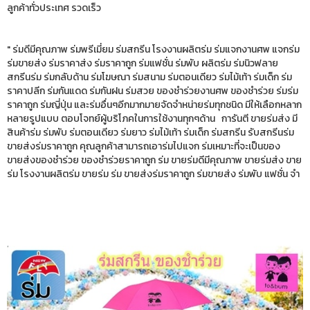
ลูกค้าทั่วประเทศ รวดเร็ว
" ร่มดีมีคุณภาพ ร่มพรีเมี่ยม ร่มสกรีน โรงงานผลิตร่ม ร่มแจกงานศพ แจกร่ม
ร่มขายส่ง ร่มราคาส่ง ร่มราคาถูก ร่มแฟชั่น ร่มพับ ผลิตร่ม ร่มนิวฟลาย
สกรีนร่ม ร่มกลับด้าน ร่มโฆษณา ร่มสนาม ร่มตอนเดียว ร่มไม้เท้า ร่มเด็ก ร่ม
ราคาปลีก ร่มกันแดด ร่มกันฝน ร่มสวย ของชำร่วยงานศพ ของชำร่วย ร่มร่ม
ราคาถูก ร่มญี่ปุ่น และร่มอื่นๆอีกมากมายจัดจำหน่ายร่มทุกชนิด มีให้เลือกหลาก
หลายรูปแบบ ตอบโจทย์ผู้บริโภคในการใช้งานทุกๆด้าน การันตี ขายร่มส่ง มี
สินค้าร่ม ร่มพับ ร่มตอนเดียว ร่มยาว ร่มไม้เท้า ร่มเด็ก ร่มสกรีน รับสกรีนร่ม
ขายส่งร่มราคาถูก คุณลูกค้าสามารถเอาร่มไปแจก ร่มเหมาะที่จะเป็นของ
ขายส่งของชำร่วย ของชำร่วยราคาถูก ร่ม ขายร่มดีมีคุณภาพ ขายร่มส่ง ขาย
ร่ม โรงงานผลิตร่ม ขายร่ม ร่ม ขายส่งร่มราคาถูก ร่มขายส่ง ร่มพับ แฟชั่น จำ