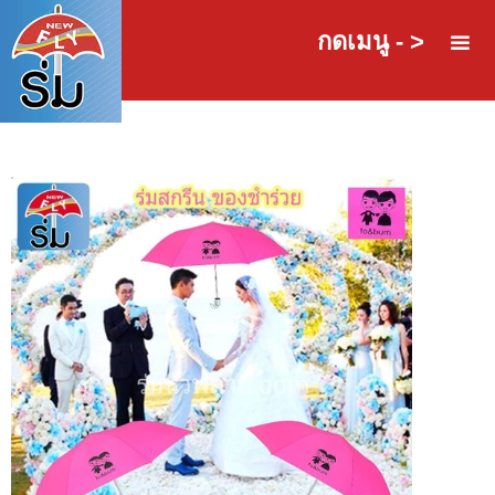
กดเมนู - >