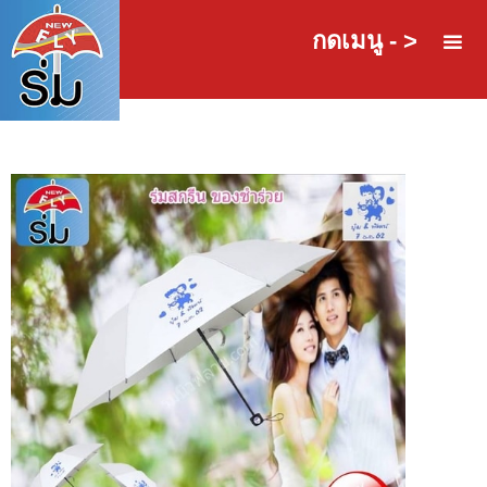
กดเมนู - >