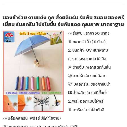
ของชำร่วย งานแต่ง ถูก สั่งผลิตร่ม ร่มพับ 3ตอน ของพรี
เมี่ยม ร่มสกรีน โปรโมชั่น ร่มกันแดด คุณภาพ มาตราฐาน
📣 ร่มพับ ( ราคา 50 บาท )
🔖 ขนาด 21 นิ้ว ( 8 ก้าน )
⛱ ชนิดผ้า : UV หนาพิเศษ
👉 โครงร่ม : แกน 10 มิล
🔎 ด้ามจับ : พลาสติกกันลื่น
🧐 สายรัดร่ม : เทปล๊อค
🐻 ปลอกร่ม : ซองผ้ากันน้ำ
🏰 สั่งผลิตร่ม : ไม่มีขั้นต่ำ
⛱ ฟรี : ออกแบบให้ฟรี
🔖 สกรีนร่ม : ไม่จำกัดสี
📣 บล๊อคสกรีน : ฟรี ! (ไม่มีค่าใช้จ่าย)
⛱ คุณภาพมาตราฐาน "ประสบการณ์ กว่า 40ปี"