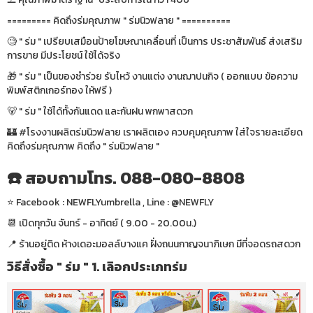
========= คิดถึงร่มคุณภาพ " ร่มนิวฟลาย " ==========
🧐 " ร่ม " เปรียบเสมือนป้ายโฆษณาเคลื่อนที่ เป็นการ ประชาสัมพันธ์ ส่งเสริม
การขาย มีประโยชน์ ใช้ได้จริง
🎁 " ร่ม " เป็นของชำร่วย รับไหว้ งานแต่ง งานฌาปนกิจ ( ออกแบบ ข้อความ
พิมพ์สติกเกอร์ทอง ให้ฟรี )
🐻 " ร่ม " ใช้ได้ทั้งกันแดด และกันฝน พกพาสดวก
🏰 #โรงงานผลิตร่มนิวฟลาย เราผลิตเอง ควบคุมคุณภาพ ใส่ใจรายละเอียด
คิดถึงร่มคุณภาพ คิดถึง " ร่มนิวฟลาย "
☎️ สอบถามโทร. 088-080-8808
⭐️ Facebook : NEWFLYumbrella , Line : @NEWFLY
📆 เปิดทุกวัน จันทร์ - อาทิตย์ ( 9.00 - 20.00น.)
📍 ร้านอยู่ติด ห้างเดอะมอลล์บางแค ฝั่งถนนกาญจนาภิเษก มีที่จอดรถสดวก
วิธีสั่งซื้อ " ร่ม " 1. เลิอกประเภทร่ม