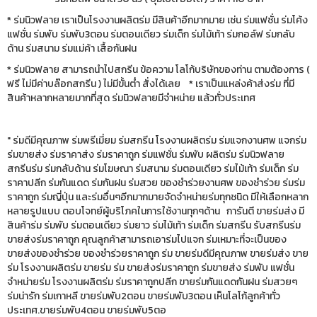
* ร่มนิวฟลาย เราเป็นโรงงานผลิตร่ม มีสินค้าอีกมากมาย เช่น ร่มแฟชั่น ร่มโค้ง
แฟชั่น ร่มพับ ร่มพับ3ตอน ร่มตอนเดียว ร่มเด็ก ร่มไม้เท้า ร่มกอล์ฟ ร่มกลับ
ด้าน ร่มสนาม ร่มแม่ค้า เสื้อกันฝน
* ร่มนิวฟลาย สามารถนำไปสกรีน ข้อความ โลโก้บริษัทของท่าน ตามต้องการ (
ฟรี ไม่มีค่าบล๊อกสกรีน ) ไม่มีขั้นต่ำ สั่งได้เลย * เราเป็นแหล่งค้าส่งร่ม ที่มี
สินค้าหลากหลายมากที่สุด ร่มนิวฟลายมีจำหน่าย แล้วทั่วประเทศ
" ร่มดีมีคุณภาพ ร่มพรีเมี่ยม ร่มสกรีน โรงงานผลิตร่ม ร่มแจกงานศพ แจกร่ม
ร่มขายส่ง ร่มราคาส่ง ร่มราคาถูก ร่มแฟชั่น ร่มพับ ผลิตร่ม ร่มนิวฟลาย
สกรีนร่ม ร่มกลับด้าน ร่มโฆษณา ร่มสนาม ร่มตอนเดียว ร่มไม้เท้า ร่มเด็ก ร่ม
ราคาปลีก ร่มกันแดด ร่มกันฝน ร่มสวย ของชำร่วยงานศพ ของชำร่วย ร่มร่ม
ราคาถูก ร่มญี่ปุ่น และร่มอื่นๆอีกมากมายจัดจำหน่ายร่มทุกชนิด มีให้เลือกหลาก
หลายรูปแบบ ตอบโจทย์ผู้บริโภคในการใช้งานทุกๆด้าน การันตี ขายร่มส่ง มี
สินค้าร่ม ร่มพับ ร่มตอนเดียว ร่มยาว ร่มไม้เท้า ร่มเด็ก ร่มสกรีน รับสกรีนร่ม
ขายส่งร่มราคาถูก คุณลูกค้าสามารถเอาร่มไปแจก ร่มเหมาะที่จะเป็นของ
ขายส่งของชำร่วย ของชำร่วยราคาถูก ร่ม ขายร่มดีมีคุณภาพ ขายร่มส่ง ขาย
ร่ม โรงงานผลิตร่ม ขายร่ม ร่ม ขายส่งร่มราคาถูก ร่มขายส่ง ร่มพับ แฟชั่น
จำหน่ายร่ม โรงงานผลิตร่ม ร่มราคาถูกปลีก ขายร่มกันแดดกันฝน ร่มสวยๆ
ร่มน่ารัก ร่มเกาหลี ขายร่มพับ2ตอน ขายร่มพับ3ตอน เห็นโลโก้ลูกค้าทั่ว
ประเทศ.ขายร่มพับ4ตอน ขายร่มพับ5ตอ