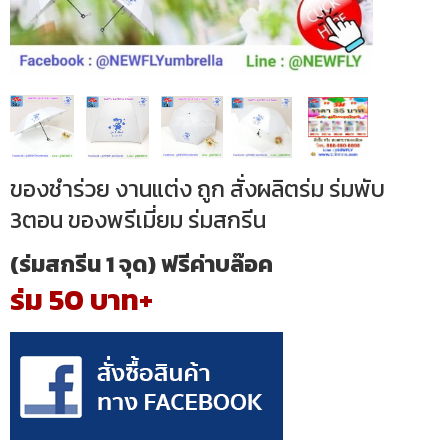
ของชำร่วย งานแต่ง ถูก สั่งผลิตร่ม ร่มพับ
3ตอน ของพรีเมี่ยม ร่มสกรีน
(ร่มสกรีน 1 จุด) ฟรีค่าบล๊อค
ร่ม 50 บาท+