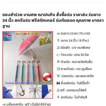
ของชำร่วย งานศพ ฌาปนกิจ สั่งซื้อร่ม ราคาส่ง ร่มยาว
24 นิ้ว สกรีนร่ม ฟรีสติกเกอร์ ร่มกันแดด คุณภาพ มาตรา
ฐาน
📣 ร่มยาว (ราคา 75 บาท)
🔖 ขนาด 24 นิ้ว ( 8 ก้าน )
⛱ ชนิดผ้า : UV หนาพิเศษ
👉 โครงร่ม : แกน 10 มิล
🔎 ด้ามจับ : พลาสติกกันลื่น
🧐 สายรัดร่ม : กระดุมล๊อค
🐻 ปลอกร่ม : ซองพลาสติก
🏰 สั่งผลิตร่ม : ไม่มีขั้นต่ำ
⛱ ฟรี : ออกแบบให้ฟรี
🔖 สกรีนร่ม : ไม่จำกัดสี
📣 บล๊อคสกรีน : ฟรี ! (ไม่มีค่าใช้จ่าย)