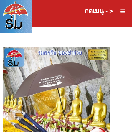
กดเมนู - >