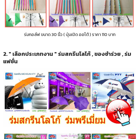
ร่มกอล์ฟ ขนาด 30 นิ้ว ( ปุ่มเปิด ออโต้ ) ราคา 110 บาท
2. " เลือกประเภทงาน " ร่มสกรีนโลโก้ , ของชำร่วย , ร่ม
แฟชั่น