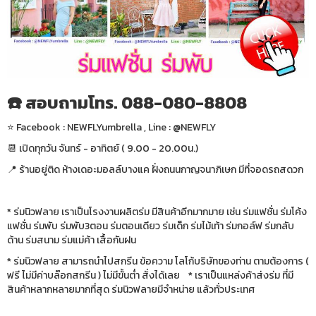
☎️ สอบถามโทร. 088-080-8808
⭐️ Facebook : NEWFLYumbrella , Line : @NEWFLY
📆 เปิดทุกวัน จันทร์ - อาทิตย์ ( 9.00 - 20.00น.)
📍 ร้านอยู่ติด ห้างเดอะมอลล์บางแค ฝั่งถนนกาญจนาภิเษก มีที่จอดรถสดวก
* ร่มนิวฟลาย เราเป็นโรงงานผลิตร่ม มีสินค้าอีกมากมาย เช่น ร่มแฟชั่น ร่มโค้ง
แฟชั่น ร่มพับ ร่มพับ3ตอน ร่มตอนเดียว ร่มเด็ก ร่มไม้เท้า ร่มกอล์ฟ ร่มกลับ
ด้าน ร่มสนาม ร่มแม่ค้า เสื้อกันฝน
* ร่มนิวฟลาย สามารถนำไปสกรีน ข้อความ โลโก้บริษัทของท่าน ตามต้องการ (
ฟรี ไม่มีค่าบล๊อกสกรีน ) ไม่มีขั้นต่ำ สั่งได้เลย * เราเป็นแหล่งค้าส่งร่ม ที่มี
สินค้าหลากหลายมากที่สุด ร่มนิวฟลายมีจำหน่าย แล้วทั่วประเทศ