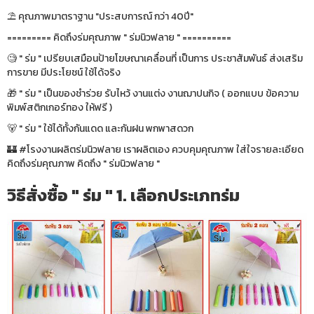
⛱ คุณภาพมาตราฐาน "ประสบการณ์ กว่า 40ปี"
========= คิดถึงร่มคุณภาพ " ร่มนิวฟลาย " ==========
🧐 " ร่ม " เปรียบเสมือนป้ายโฆษณาเคลื่อนที่ เป็นการ ประชาสัมพันธ์ ส่งเสริม
การขาย มีประโยชน์ ใช้ได้จริง
🎁 " ร่ม " เป็นของชำร่วย รับไหว้ งานแต่ง งานฌาปนกิจ ( ออกแบบ ข้อความ
พิมพ์สติกเกอร์ทอง ให้ฟรี )
🐻 " ร่ม " ใช้ได้ทั้งกันแดด และกันฝน พกพาสดวก
🏰 #โรงงานผลิตร่มนิวฟลาย เราผลิตเอง ควบคุมคุณภาพ ใส่ใจรายละเอียด
คิดถึงร่มคุณภาพ คิดถึง " ร่มนิวฟลาย "
วิธีสั่งซื้อ " ร่ม " 1. เลือกประเภทร่ม