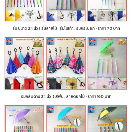
ร่ม ขนาด 24 นิ้ว ( ร่มลายไม้ , ร่มไม้เท้า , ร่มกระบอก ) ราคา 70 บาท
ร่มกลับด้าน 24 นิ้ว ( สีพื้น , ลายดอกไม้ ) ราคา 160 บาท