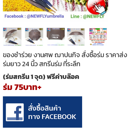
ของชำร่วย งานศพ ฌาปนกิจ สั่งซื้อร่ม ราคาส่ง
ร่มยาว 24 นิ้ว สกรีนร่ม ที่ระลึก
(ร่มสกรีน 1 จุด) ฟรีค่าบล๊อค
ร่ม 75บาท+