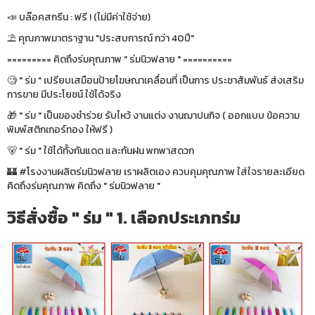
📣 บล๊อคสกรีน : ฟรี ! (ไม่มีค่าใช้จ่าย)
⛱ คุณภาพมาตราฐาน "ประสบการณ์ กว่า 40ปี"
========= คิดถึงร่มคุณภาพ " ร่มนิวฟลาย " ==========
🧐 " ร่ม " เปรียบเสมือนป้ายโฆษณาเคลื่อนที่ เป็นการ ประชาสัมพันธ์ ส่งเสริม
การขาย มีประโยชน์ ใช้ได้จริง
🎁 " ร่ม " เป็นของชำร่วย รับไหว้ งานแต่ง งานฌาปนกิจ ( ออกแบบ ข้อความ
พิมพ์สติกเกอร์ทอง ให้ฟรี )
🐻 " ร่ม " ใช้ได้ทั้งกันแดด และกันฝน พกพาสดวก
🏰 #โรงงานผลิตร่มนิวฟลาย เราผลิตเอง ควบคุมคุณภาพ ใส่ใจรายละเอียด
คิดถึงร่มคุณภาพ คิดถึง " ร่มนิวฟลาย "
วิธีสั่งซื้อ " ร่ม " 1. เลือกประเภทร่ม