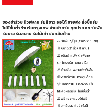
ของชำร่วย นิวฟลาย ร่มสีขาว ออโต้ ขายส่ง สั่งซื้อร่ม
ไม่มีขั้นต่ำ ร้านร่มกรุงเทพ จำหน่ายร่ม ทุกประเภท ร่มพับ
ร่มยาว ร่มสนาม ร่มไม้เท้า ร่มกลับด้าน
📣 ร่มพับญี่ปุ่น (ราคา 105บาท)
🔖 ขนาด 21 นิ้ว ( 8 ก้าน )
⛱ ชนิดผ้า : UV ดำ พิเศษ
👉 โครงร่ม : แกน 8 มิล
🔎 ด้ามจับ : พลาสติกกันลื่น
🧐 สายรัดร่ม : กระดุมล๊อค
🐻 ปลอกร่ม : ซองผ้ากันน้ำ
🏰 สั่งผลิตร่ม : ไม่มีขั้นต่ำ
⛱ ฟรี : ออกแบบให้ฟรี
🔖 สกรีนร่ม : ไม่จำกัดสี