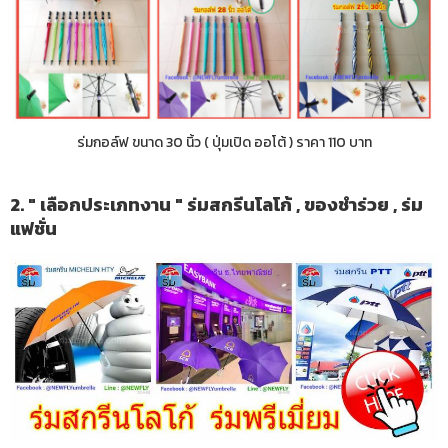
ร่มกอล์ฟ ขนาด 30 นิ้ว ( ปุ่มเปิด ออโต้ ) ราคา 110 บาท
2. " เลือกประเภทงาน " ร่มสกรีนโลโก้ , ของชำร่วย , ร่ม
แฟชั่น