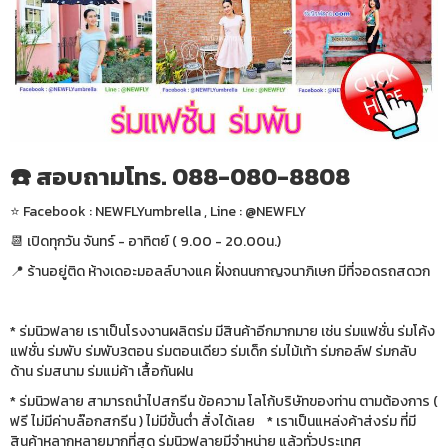
☎️ สอบถามโทร. 088-080-8808
⭐️ Facebook : NEWFLYumbrella , Line : @NEWFLY
📆 เปิดทุกวัน จันทร์ - อาทิตย์ ( 9.00 - 20.00น.)
📍 ร้านอยู่ติด ห้างเดอะมอลล์บางแค ฝั่งถนนกาญจนาภิเษก มีที่จอดรถสดวก
* ร่มนิวฟลาย เราเป็นโรงงานผลิตร่ม มีสินค้าอีกมากมาย เช่น ร่มแฟชั่น ร่มโค้ง
แฟชั่น ร่มพับ ร่มพับ3ตอน ร่มตอนเดียว ร่มเด็ก ร่มไม้เท้า ร่มกอล์ฟ ร่มกลับ
ด้าน ร่มสนาม ร่มแม่ค้า เสื้อกันฝน
* ร่มนิวฟลาย สามารถนำไปสกรีน ข้อความ โลโก้บริษัทของท่าน ตามต้องการ (
ฟรี ไม่มีค่าบล๊อกสกรีน ) ไม่มีขั้นต่ำ สั่งได้เลย * เราเป็นแหล่งค้าส่งร่ม ที่มี
สินค้าหลากหลายมากที่สุด ร่มนิวฟลายมีจำหน่าย แล้วทั่วประเทศ