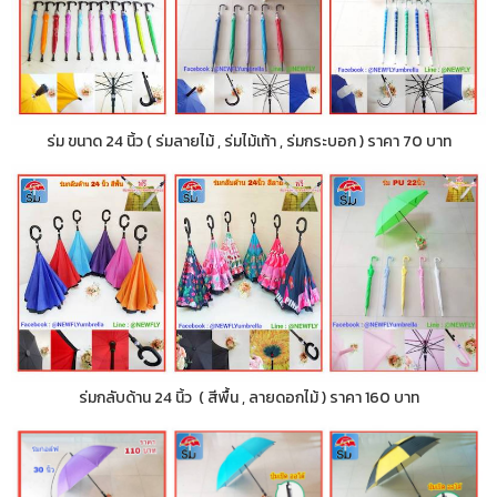
ร่ม ขนาด 24 นิ้ว ( ร่มลายไม้ , ร่มไม้เท้า , ร่มกระบอก ) ราคา 70 บาท
ร่มกลับด้าน 24 นิ้ว ( สีพื้น , ลายดอกไม้ ) ราคา 160 บาท