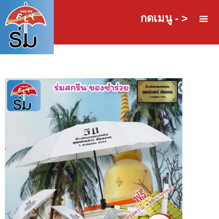
กดเมนู - >