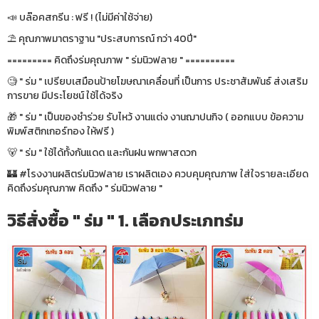
📣 บล๊อคสกรีน : ฟรี ! (ไม่มีค่าใช้จ่าย)
⛱ คุณภาพมาตราฐาน "ประสบการณ์ กว่า 40ปี"
========= คิดถึงร่มคุณภาพ " ร่มนิวฟลาย " ==========
🧐 " ร่ม " เปรียบเสมือนป้ายโฆษณาเคลื่อนที่ เป็นการ ประชาสัมพันธ์ ส่งเสริม
การขาย มีประโยชน์ ใช้ได้จริง
🎁 " ร่ม " เป็นของชำร่วย รับไหว้ งานแต่ง งานฌาปนกิจ ( ออกแบบ ข้อความ
พิมพ์สติกเกอร์ทอง ให้ฟรี )
🐻 " ร่ม " ใช้ได้ทั้งกันแดด และกันฝน พกพาสดวก
🏰 #โรงงานผลิตร่มนิวฟลาย เราผลิตเอง ควบคุมคุณภาพ ใส่ใจรายละเอียด
คิดถึงร่มคุณภาพ คิดถึง " ร่มนิวฟลาย "
วิธีสั่งซื้อ " ร่ม " 1. เลือกประเภทร่ม