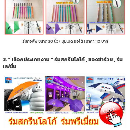
ร่มกอล์ฟ ขนาด 30 นิ้ว ( ปุ่มเปิด ออโต้ ) ราคา 110 บาท
2. " เลือกประเภทงาน " ร่มสกรีนโลโก้ , ของชำร่วย , ร่ม
แฟชั่น