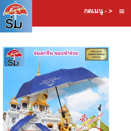
กดเมนู - >