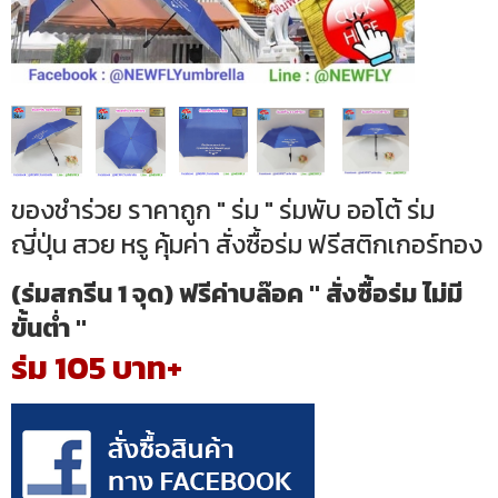
ของชำร่วย ราคาถูก " ร่ม " ร่มพับ ออโต้ ร่ม
ญี่ปุ่น สวย หรู คุ้มค่า สั่งซื้อร่ม ฟรีสติกเกอร์ทอง
(ร่มสกรีน 1 จุด) ฟรีค่าบล๊อค " สั่งซื้อร่ม ไม่มี
ขั้นต่ำ "
ร่ม 105 บาท+