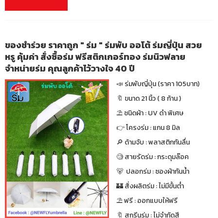
ของชำร่วย ราคาถูก " ร่ม " ร่มพับ ออโต้ ร่มญี่ปุ่น สวย
หรู คุ้มค่า สั่งซื้อร่ม ฟรีสติกเกอร์ทอง ร่มนิวฟลาย
จำหน่ายร่ม คุณลูกค้าไว้วางใจ 40 ปี
📣 ร่มพับญี่ปุ่น (ราคา 105บาท)
🔖 ขนาด 21 นิ้ว ( 8 ก้าน )
⛱ ชนิดผ้า : UV ดำ พิเศษ
👉 โครงร่ม : แกน 8 มิล
🔎 ด้ามจับ : พลาสติกกันลื่น
🧐 สายรัดร่ม : กระดุมล๊อค
🐻 ปลอกร่ม : ซองผ้ากันน้ำ
🏰 สั่งผลิตร่ม : ไม่มีขั้นต่ำ
⛱ ฟรี : ออกแบบให้ฟรี
🔖 สกรีนร่ม : ไม่จำกัดสี