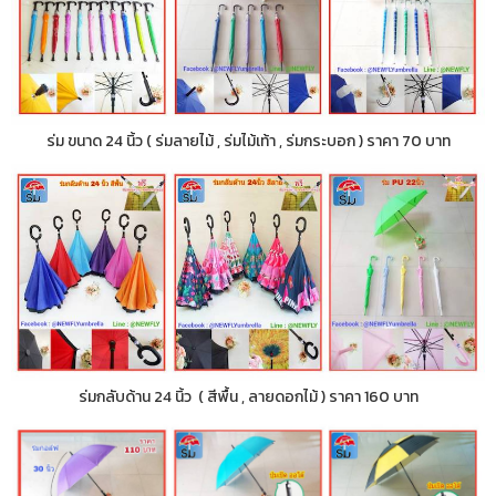
ร่ม ขนาด 24 นิ้ว ( ร่มลายไม้ , ร่มไม้เท้า , ร่มกระบอก ) ราคา 70 บาท
ร่มกลับด้าน 24 นิ้ว ( สีพื้น , ลายดอกไม้ ) ราคา 160 บาท