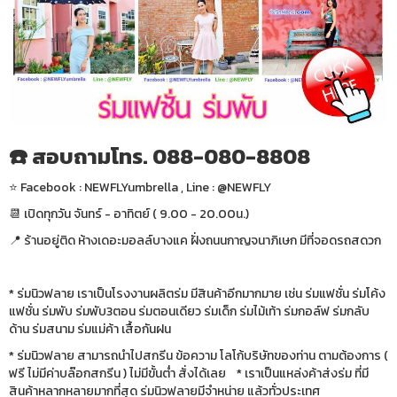
☎️ สอบถามโทร. 088-080-8808
⭐️ Facebook : NEWFLYumbrella , Line : @NEWFLY
📆 เปิดทุกวัน จันทร์ - อาทิตย์ ( 9.00 - 20.00น.)
📍 ร้านอยู่ติด ห้างเดอะมอลล์บางแค ฝั่งถนนกาญจนาภิเษก มีที่จอดรถสดวก
* ร่มนิวฟลาย เราเป็นโรงงานผลิตร่ม มีสินค้าอีกมากมาย เช่น ร่มแฟชั่น ร่มโค้ง
แฟชั่น ร่มพับ ร่มพับ3ตอน ร่มตอนเดียว ร่มเด็ก ร่มไม้เท้า ร่มกอล์ฟ ร่มกลับ
ด้าน ร่มสนาม ร่มแม่ค้า เสื้อกันฝน
* ร่มนิวฟลาย สามารถนำไปสกรีน ข้อความ โลโก้บริษัทของท่าน ตามต้องการ (
ฟรี ไม่มีค่าบล๊อกสกรีน ) ไม่มีขั้นต่ำ สั่งได้เลย * เราเป็นแหล่งค้าส่งร่ม ที่มี
สินค้าหลากหลายมากที่สุด ร่มนิวฟลายมีจำหน่าย แล้วทั่วประเทศ