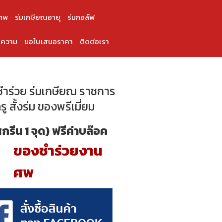
ศพ
ร่มเกษียณอายุ
ร่มกอล์ฟ
ความ
ขอใบเสนอราคา
ติดต่อเรา
ำร่วย ร่มเกษียณ ราชการ
ู สั้งร่ม ของพรีเมี่ยม
สกรีน 1 จุด) ฟรีค่าบล๊อค
ของชำร่วยงาน
ศพ