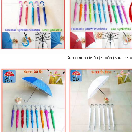
ร่มยาว ขนาด 16 นิ้ว ( ร่มเด็ก ) ราคา 35 