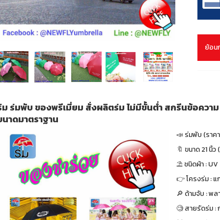
ย้อน
ร่ม ร่มพับ ของพรีเมี่ยม สั่งผลิตร่ม ไม่มีขั้นต่ำ สกรีนข้อควา
ขนาดมาตราฐาน
📣 ร่มพับ (ราค
🔖 ขนาด 21 นิ้ว (
⛱ ชนิดผ้า : UV
👉 โครงร่ม : แก
🔎 ด้ามจับ : พล
🧐 สายรัดร่ม :