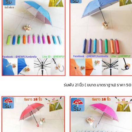
ร่มพับ 21 นิ้ว ( ขนาด มาตราฐาน) ราคา 5