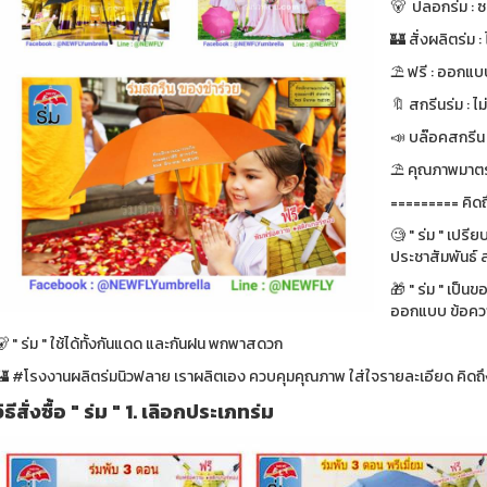
🐻 ปลอกร่ม : ซ
🏰 สั่งผลิตร่ม : ไ
⛱ ฟรี : ออกแบบ
🔖 สกรีนร่ม : ไม
📣 บล๊อคสกรีน : ฟ
⛱ คุณภาพมาตรา
========= คิดถ
🧐 " ร่ม " เปรี
ประชาสัมพันธ์ ส
🎁 " ร่ม " เป็น
ออกแบบ ข้อความ
 " ร่ม " ใช้ได้ทั้งกันแดด และกันฝน พกพาสดวก
🏰 #โรงงานผลิตร่มนิวฟลาย เราผลิตเอง ควบคุมคุณภาพ ใส่ใจรายละเอียด คิดถึง
วิธีสั่งซื้อ " ร่ม " 1. เลิอกประเภทร่ม