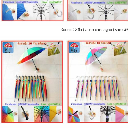
ร่มยาว 22 นิ้ว ( ขนาด มาตราฐาน ) ราคา 4