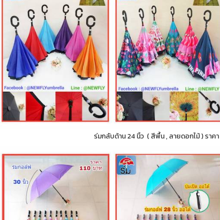
ร่มกลับด้าน 24 นิ้ว ( สีพื้น , ลายดอกไม้ ) ราค