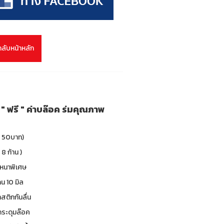
กลับหน้าหลัก
ม " ฟรี " ค่าบล๊อค ร่มคุณภาพ
า 50บาท)
 8 ก้าน )
 หนาพิเศษ
น 10 มิล
าสติกกันลื่น
 กระดุมล๊อค