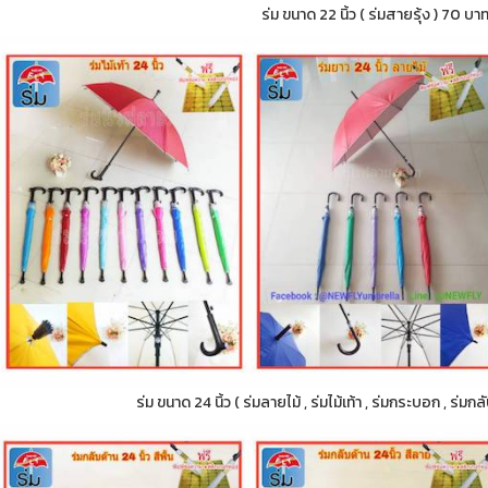
ร่ม ขนาด 22 นิ้ว ( ร่มสายรุ้ง ) 70 บา
ร่ม ขนาด 24 นิ้ว ( ร่มลายไม้ , ร่มไม้เท้า , ร่มกระบอก , ร่ม