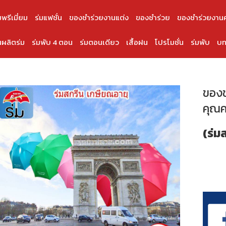
มพรีเมี่ยม
ร่มแฟชั่น
ของชำร่วยงานแต่ง
ของชำร่วย
ของชำร่วยงาน
ผลิตร่ม
ร่มพับ 4 ตอน
ร่มตอนเดียว
เสื้อฝน
โปรโมชั่น
ร่มพับ
บท
ของช
คุณคร
(ร่ม