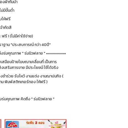
องผ้ากันน้ำ
ม่มีขั้นต่ำ
ให้ฟรี
่จำกัดสี
รี ! (ไม่มีค่าใช้จ่าย)
ฐาน "ประสบการณ์ กว่า 40ปี"
ึงร่มคุณภาพ " ร่มนิวฟลาย " ==========
ยบเสมือนป้ายโฆษณาเคลื่อนที่ เป็นการ
่งเสริมการขาย มีประโยชน์ ใช้ได้จริง
ของชำร่วย รับไหว้ งานแต่ง งานฌาปนกิจ (
 พิมพ์สติกเกอร์ทอง ให้ฟรี )
ร่มคุณภาพ คิดถึง " ร่มนิวฟลาย "