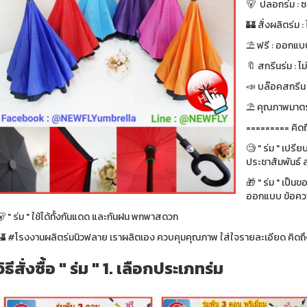
🐻 ปลอกร่ม :
🏰 สั่งผลิตร่ม : ไ
⛱ ฟรี : ออกแบบ
🔖 สกรีนร่ม : ไม
📣 บล๊อคสกรีน : ฟ
⛱ คุณภาพมาตรา
========= คิดถ
🧐 " ร่ม " เปรี
ประชาสัมพันธ์ ส
🎁 " ร่ม " เป็น
ออกแบบ ข้อความ
 " ร่ม " ใช้ได้ทั้งกันแดด และกันฝน พกพาสดวก
🏰 #โรงงานผลิตร่มนิวฟลาย เราผลิตเอง ควบคุมคุณภาพ ใส่ใจรายละเอียด คิดถึง
วิธีสั่งซื้อ " ร่ม " 1. เลือกประเภทร่ม