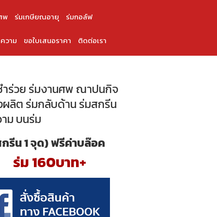
ศพ
ร่มเกษียณอายุ
ร่มกอล์ฟ
ความ
ขอใบเสนอราคา
ติดต่อเรา
ำร่วย ร่มงานศพ ณาปนกิจ
่งผลิต ร่มกลับด้าน ร่มสกรีน
วาม บนร่ม
สกรีน 1 จุด) ฟรีค่าบล๊อค
ร่ม 160บาท+