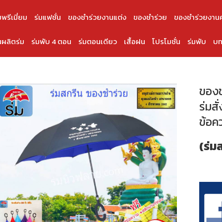
มพรีเมี่ยม
ร่มแฟชั่น
ของชำร่วยงานแต่ง
ของชำร่วย
ของชำร่วยงาน
ผลิตร่ม
ร่มพับ 4 ตอน
ร่มตอนเดียว
เสื้อฝน
โปรโมชั่น
ร่มพับ
บท
ของช
ร่มสั
ข้อค
(ร่ม