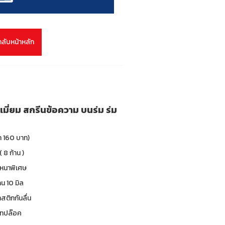
กลับหน้าหลัก
เมี่ยม สกรีนข้อความ บนร่ม ร่ม
า 160 บาท)
( 8 ก้าน )
 หนาพิเศษ
น 10 มิล
าสติกกันลื่น
 เทปล๊อค