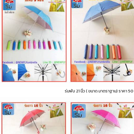
ร่มพับ 21 นิ้ว ( ขนาด มาตราฐาน) ราคา 5