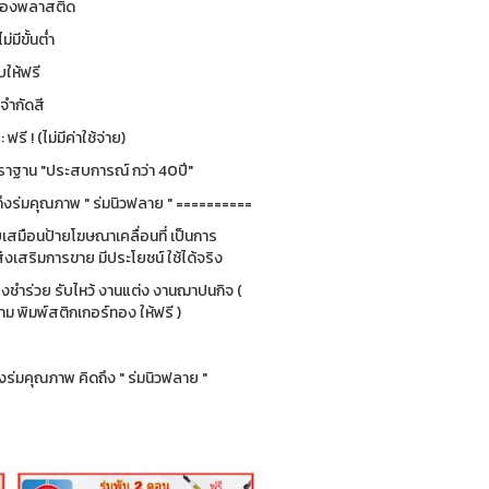
 ซองพลาสติด
ม่มีขั้นต่ำ
ให้ฟรี
่จำกัดสี
รี ! (ไม่มีค่าใช้จ่าย)
ฐาน "ประสบการณ์ กว่า 40ปี"
ึงร่มคุณภาพ " ร่มนิวฟลาย " ==========
ยบเสมือนป้ายโฆษณาเคลื่อนที่ เป็นการ
่งเสริมการขาย มีประโยชน์ ใช้ได้จริง
ของชำร่วย รับไหว้ งานแต่ง งานฌาปนกิจ (
 พิมพ์สติกเกอร์ทอง ให้ฟรี )
ร่มคุณภาพ คิดถึง " ร่มนิวฟลาย "