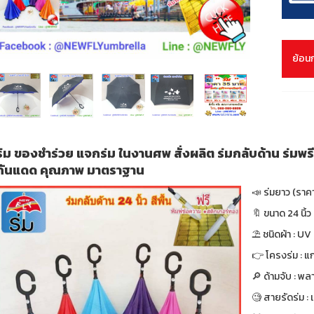
ย้อน
ร่ม ของชำร่วย แจกร่ม ในงานศพ สั่งผลิต ร่มกลับด้าน ร่มพรี
กันแดด คุณภาพ มาตราฐาน
📣 ร่มยาว (ราค
🔖 ขนาด 24 นิ้ว 
⛱ ชนิดผ้า : UV
👉 โครงร่ม : แก
🔎 ด้ามจับ : พล
🧐 สายรัดร่ม :