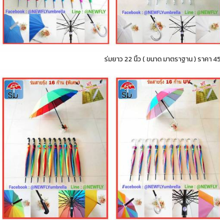
ร่มยาว 22 นิ้ว ( ขนาด มาตราฐาน ) ราคา 4