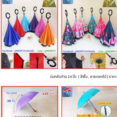
ร่มกลับด้าน 24 นิ้ว ( สีพื้น , ลายดอกไม้ ) ราค