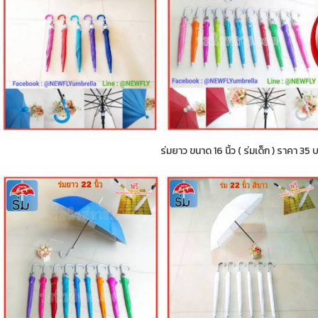
ร่มยาว ขนาด 16 นิ้ว ( ร่มเด็ก ) ราคา 35 