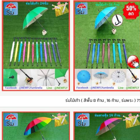
ร่มไม้เท้า ( สีพื้น 8 ก้าน , 16 ก้าน , ร่มพระ )