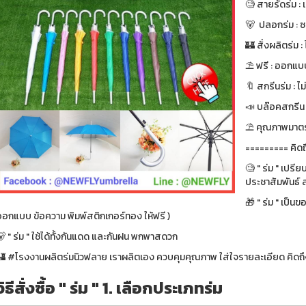
🧐 สายรัดร่ม :
🐻 ปลอกร่ม : 
🏰 สั่งผลิตร่ม : ไ
⛱ ฟรี : ออกแบบ
🔖 สกรีนร่ม : ไม
📣 บล๊อคสกรีน : ฟ
⛱ คุณภาพมาตรา
========= คิดถ
🧐 " ร่ม " เปรี
ประชาสัมพันธ์ ส
🎁 " ร่ม " เป็น
ออกแบบ ข้อความ พิมพ์สติกเกอร์ทอง ให้ฟรี )
 " ร่ม " ใช้ได้ทั้งกันแดด และกันฝน พกพาสดวก
🏰 #โรงงานผลิตร่มนิวฟลาย เราผลิตเอง ควบคุมคุณภาพ ใส่ใจรายละเอียด คิดถึง
วิธีสั่งซื้อ " ร่ม " 1. เลือกประเภทร่ม