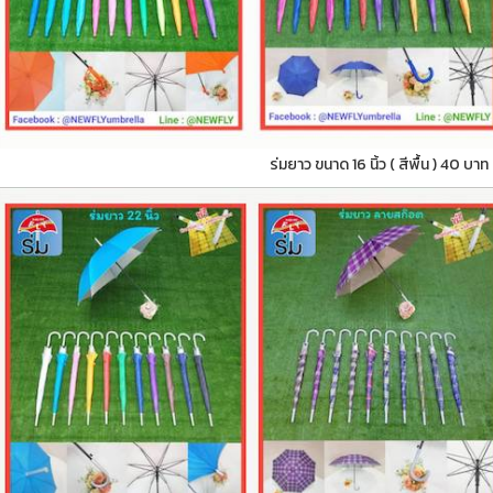
ร่มยาว ขนาด 16 นิ้ว ( สีพื้น ) 40 บาท