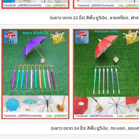
ร่มยาว ขนาด 22 นิ้ว( สีพื้น ยูวีเงิน , ลายสก๊อต , ผ้า
ร่มยาว ขนาด 24 นิ้ว( สีพื้น ยูวีเงิน , กระบอก , ขอบ