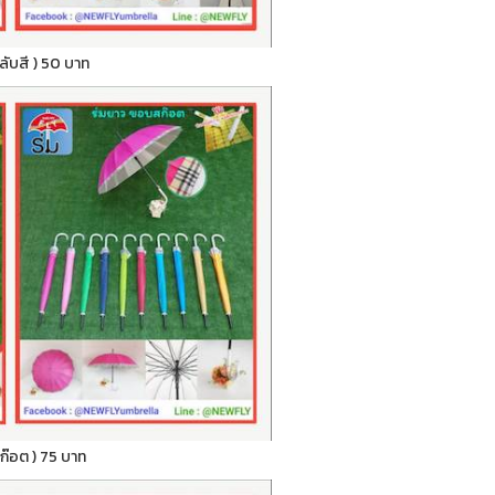
สลับสี ) 50 บาท
สก๊อต ) 75 บาท