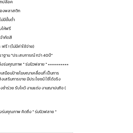
 เทปล๊อค
ซองพลาสติก
ม่มีขั้นต่ำ
ให้ฟรี
่จำกัดสี
รี ! (ไม่มีค่าใช้จ่าย)
ฐาน "ประสบการณ์ กว่า 40ปี"
ึงร่มคุณภาพ " ร่มนิวฟลาย " ==========
ยบเสมือนป้ายโฆษณาเคลื่อนที่ เป็นการ
่งเสริมการขาย มีประโยชน์ ใช้ได้จริง
ของชำร่วย รับไหว้ งานแต่ง งานฌาปนกิจ (
ร่มคุณภาพ คิดถึง " ร่มนิวฟลาย "