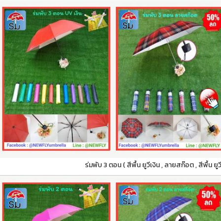
ร่มพับ 3 ตอน ( สีพื้น ยูวีเงิน , ลายสก๊อต , สีพื้น ย