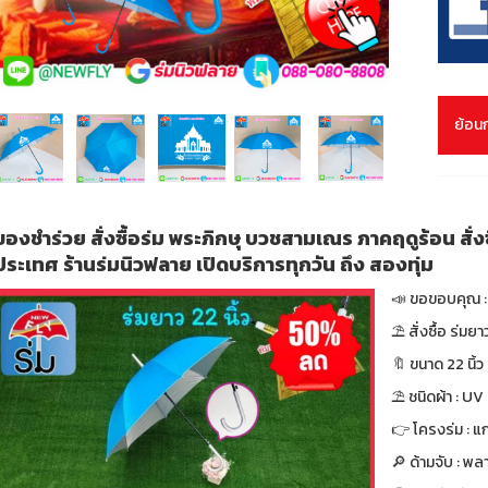
ย้อน
ของชำร่วย สั่งซื้อร่ม พระภิกษุ บวชสามเณร ภาคฤดูร้อน สั่งซื้
ประเทศ ร้านร่มนิวฟลาย เปิดบริการทุกวัน ถึง สองทุ่ม
📣 ขอขอบคุณ : 
⛱ สั่งซื้อ ร่มย
🔖 ขนาด 22 นิ้ว 
⛱ ชนิดผ้า : UV
👉 โครงร่ม : แก
🔎 ด้ามจับ : พล