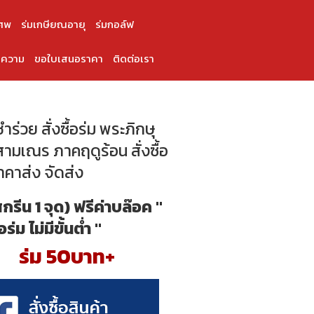
ศพ
ร่มเกษียณอายุ
ร่มกอล์ฟ
ความ
ขอใบเสนอราคา
ติดต่อเรา
ร่วย สั่งซื้อร่ม พระภิกษุ
ามเณร ภาคฤดูร้อน สั่งซื้อ
ราคาส่ง จัดส่ง
สกรีน 1 จุด) ฟรีค่าบล๊อค "
้อร่ม ไม่มีขั้นต่ำ "
ร่ม 50บาท+