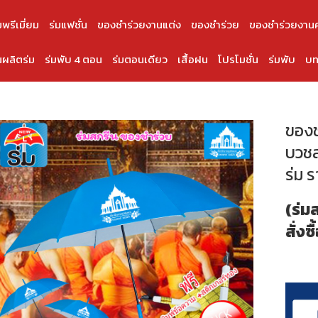
มพรีเมี่ยม
ร่มแฟชั่น
ของชำร่วยงานแต่ง
ของชำร่วย
ของชำร่วยงาน
ผลิตร่ม
ร่มพับ 4 ตอน
ร่มตอนเดียว
เสื้อฝน
โปรโมชั่น
ร่มพับ
บท
ของชำ
บวชส
ร่ม 
(ร่ม
สั่งซื