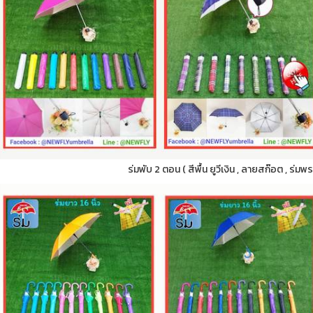
ร่มพับ 2 ตอน ( สีพื้น ยูวีเงิน , ลายสก๊อต , ร่มพ