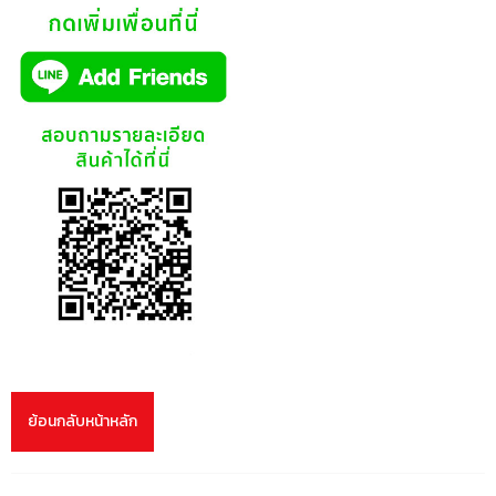
ย้อนกลับหน้าหลัก