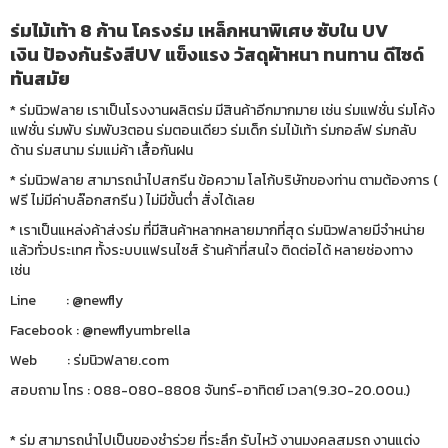
ร่มไม้เท้า 8 ก้าน โครงร่ม เหล็กหนาพิเศษ ซับใน UV
เงิน ป้องกันรังสีUV แข็งแรง วัสดุผ้าหนา ทนทาน ดีไซด์
ทันสมัย
* ร่มนิวฟลาย เราเป็นโรงงานผลิตร่ม มีสินค้าอีกมากมาย เช่น ร่มแฟชั่น ร่มโค้ง
แฟชั่น ร่มพับ ร่มพับ3ตอน ร่มตอนเดียว ร่มเด็ก ร่มไม้เท้า ร่มกอล์ฟ ร่มกลับ
ด้าน ร่มสนาม ร่มแม่ค้า เสื้อกันฝน
* ร่มนิวฟลาย สามารถนำไปสกรีน ข้อความ โลโก้บริษัทของท่าน ตามต้องการ (
ฟรี ไม่มีค่าบล๊อกสกรีน ) ไม่มีขั้นต่ำ สั่งได้เลย
* เราเป็นแหล่งค้าส่งร่ม ที่มีสินค้าหลากหลายมากที่สุด ร่มนิวฟลายมีจำหน่าย
แล้วทั่วประเทศ ทั้งระบบแฟรนไซส์ ร้านค้าที่สนใจ ติดต่อได้ หลายช่องทาง
เช่น
Line : @newfly
Facebook : @newflyumbrella
Web : ร่มนิวฟลาย.com
สอบถาม โทร : 088-080-8808 จันทร์-อาทิตย์ เวลา(9.30-20.00น.)
* ร่ม สามารถนำไปเป็นของชำร่วย ที่ระลึก รับไหว้ งานมงคลสมรถ งานแต่ง