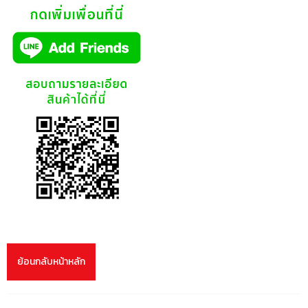
ย้อนกลับหน้าหลัก