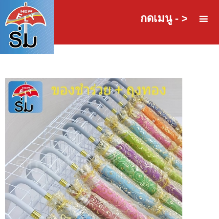
กดเมนู - >