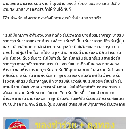
งานฉลอง งานครบรอบ งานทำบุญบ้าน ของชำร่วยงานบวช งานณาปนกิจ
งานศพ เราสามารถส่งสินค้าให้ท่านได้ ทันที
มีสินค้าพร้อมส่งตลอด ส่งถึงมือท่านลูกค้าทั่วประเทศ รวดเร็ว
" ร่มดีมีคุณภาพ สีสันสวยงาม คิดถึง ร่มนิวฟลาย ขายส่งร่มราคาถูก ขายร่ม
ราคาถูก ร่มราคาถูก ขายส่งร่ม ผลิตร่ม ร่มพรีเมี่ยม ร่มราคาถูกปลีก ร่มญี่ปุ่น
และร่มอื่นๆอีกมากมายจัดจำหน่ายร่มทุกชนิด มีให้เลือกหลากหลายรูปแบบ
ตอบโจทย์ผู้บริโภคในการใช้งานทุกๆด้าน การันตี ขายร่มส่ง มีสินค้าร่ม ร่ม
พับ ร่มตอนเดียว ร่มยาว ร่มไม้เท้า ร่มเด็ก ร่มสกรีน รับสกรีนร่ม ขายส่งร่ม
ราคาถูก คุณลูกค้าสามารถเอาร่มไปแจก ร่มเหมาะที่จะเป็นของขายส่งของ
ชำร่วย ของชำร่วยราคาถูก ร่ม ขายร่มดีมีคุณภาพ ขายร่มส่ง ขายร่ม โรงงาน
ผลิตร่ม ขายร่ม ร่ม ขายส่งร่มราคาถูก ร่มขายส่ง ร่มพับ แฟชั่น จำหน่ายร่ม
โรงงานผลิตร่ม ร่มราคาถูกปลีก ขายร่มกันแดดกันฝน ร่มสวยๆ ร่มน่ารัก ร่ม
เกาหลี ขายร่มพับ2ตอน ขายร่มพับ3ตอน เห็นโลโก้ลูกค้าทั่วประเทศ.ขายร่ม
พับ4ตอน ขายร่มพับ5ตอน ร่มตอนเดียว ร่มเด็ก16นิ้ว ร่มแม่ค้า ขายของ
ชำร่วย ขายร่ม ขายร่มส่งราคาถูก มีร่มพับ ร่มแฟชั่น ร่มตอนเดียว ร่มกันแดด
กันฝนน่ารัก คุณภาพดี ร่มญี่ปุ่น ร่มเกาหลี ขายร่มส่งที่มีคุณภาพดี ร่มนิวฟลาย