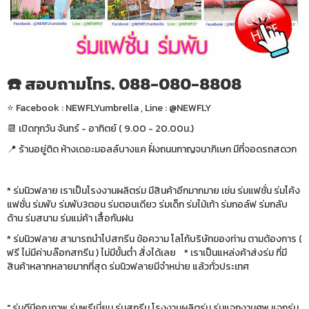
☎️ สอบถามโทร. 088-080-8808
⭐️ Facebook : NEWFLYumbrella , Line : @NEWFLY
📆 เปิดทุกวัน จันทร์ - อาทิตย์ ( 9.00 - 20.00น.)
📍 ร้านอยู่ติด ห้างเดอะมอลล์บางแค ฝั่งถนนกาญจนาภิเษก มีที่จอดรถสดวก
* ร่มนิวฟลาย เราเป็นโรงงานผลิตร่ม มีสินค้าอีกมากมาย เช่น ร่มแฟชั่น ร่มโค้ง
แฟชั่น ร่มพับ ร่มพับ3ตอน ร่มตอนเดียว ร่มเด็ก ร่มไม้เท้า ร่มกอล์ฟ ร่มกลับ
ด้าน ร่มสนาม ร่มแม่ค้า เสื้อกันฝน
* ร่มนิวฟลาย สามารถนำไปสกรีน ข้อความ โลโก้บริษัทของท่าน ตามต้องการ (
ฟรี ไม่มีค่าบล๊อกสกรีน ) ไม่มีขั้นต่ำ สั่งได้เลย * เราเป็นแหล่งค้าส่งร่ม ที่มี
สินค้าหลากหลายมากที่สุด ร่มนิวฟลายมีจำหน่าย แล้วทั่วประเทศ
" ร่มดีมีคุณภาพ ร่มพรีเมี่ยม ร่มสกรีน โรงงานผลิตร่ม ร่มแจกงานศพ แจกร่ม