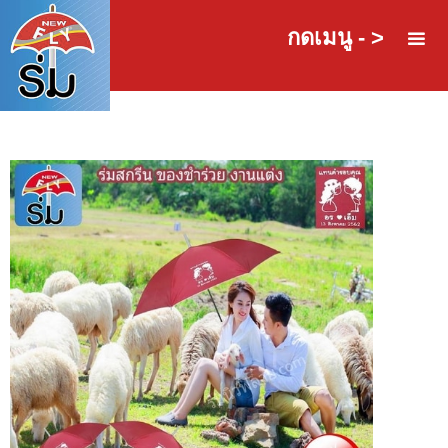
กดเมนู - >