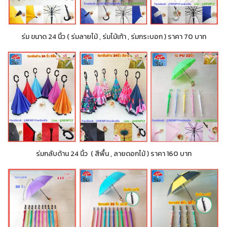
ร่ม ขนาด 24 นิ้ว ( ร่มลายไม้ , ร่มไม้เท้า , ร่มกระบอก ) ราคา 70 บาท
ร่มกลับด้าน 24 นิ้ว ( สีพื้น , ลายดอกไม้ ) ราคา 160 บาท