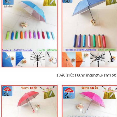
ร่มพับ 21 นิ้ว ( ขนาด มาตราฐาน) ราคา 5