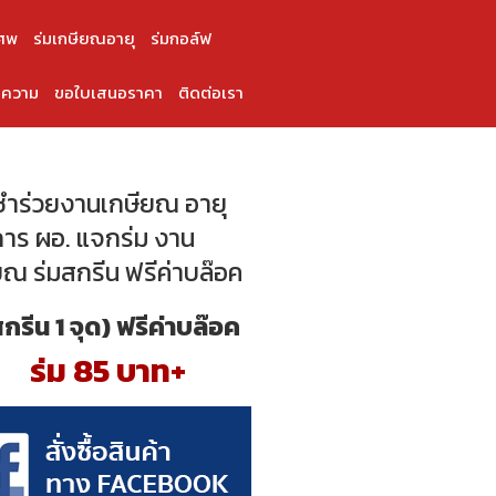
ศพ
ร่มเกษียณอายุ
ร่มกอล์ฟ
ความ
ขอใบเสนอราคา
ติดต่อเรา
ำร่วยงานเกษียณ อายุ
าร ผอ. แจกร่ม งาน
ยณ ร่มสกรีน ฟรีค่าบล๊อค
สกรีน 1 จุด) ฟรีค่าบล๊อค
ร่ม 85 บาท+