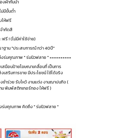
องผ้ากันน้ำ
ม่มีขั้นต่ำ
ให้ฟรี
่จำกัดสี
รี ! (ไม่มีค่าใช้จ่าย)
ฐาน "ประสบการณ์ กว่า 40ปี"
ึงร่มคุณภาพ " ร่มนิวฟลาย " ==========
ยบเสมือนป้ายโฆษณาเคลื่อนที่ เป็นการ
่งเสริมการขาย มีประโยชน์ ใช้ได้จริง
ของชำร่วย รับไหว้ งานแต่ง งานฌาปนกิจ (
 พิมพ์สติกเกอร์ทอง ให้ฟรี )
ร่มคุณภาพ คิดถึง " ร่มนิวฟลาย "