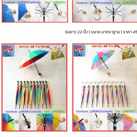
ร่มยาว 22 นิ้ว ( ขนาด มาตราฐาน ) ราคา 4