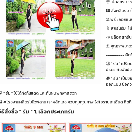
🐻 ปลอกร่ม : ซ
🏰 สั่งผลิตร่ม : ไ
⛱ ฟรี : ออกแบบ
🔖 สกรีนร่ม : ไม
📣 บล๊อคสกรีน : ฟ
⛱ คุณภาพมาตรา
========= คิดถ
🧐 " ร่ม " เปรี
ประชาสัมพันธ์ ส
🎁 " ร่ม " เป็น
ออกแบบ ข้อความ
 " ร่ม " ใช้ได้ทั้งกันแดด และกันฝน พกพาสดวก
🏰 #โรงงานผลิตร่มนิวฟลาย เราผลิตเอง ควบคุมคุณภาพ ใส่ใจรายละเอียด คิดถึง
วิธีสั่งซื้อ " ร่ม " 1. เลิอกประเภทร่ม