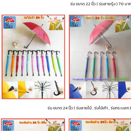
ร่ม ขนาด 22 นิ้ว ( ร่มสายรุ้ง ) 70 บา
ร่ม ขนาด 24 นิ้ว ( ร่มลายไม้ , ร่มไม้เท้า , ร่มกระบอ