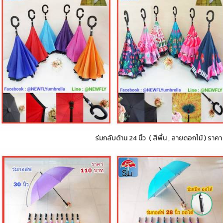
ร่มกลับด้าน 24 นิ้ว ( สีพื้น , ลายดอกไม้ ) ราค