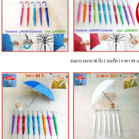
ร่มยาว ขนาด 16 นิ้ว ( ร่มเด็ก ) ราคา 35 