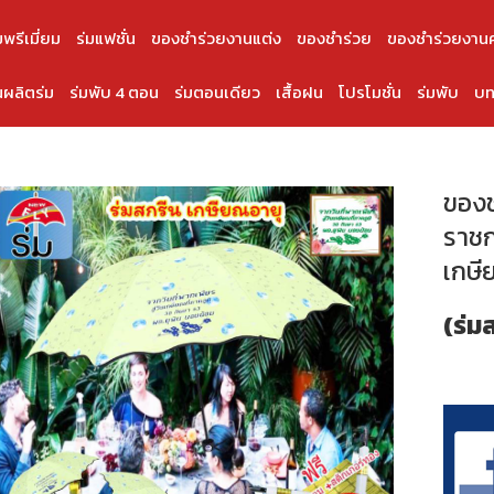
มพรีเมี่ยม
ร่มแฟชั่น
ของชำร่วยงานแต่ง
ของชำร่วย
ของชำร่วยงาน
ผลิตร่ม
ร่มพับ 4 ตอน
ร่มตอนเดียว
เสื้อฝน
โปรโมชั่น
ร่มพับ
บท
ของช
ราชก
เกษี
(ร่ม