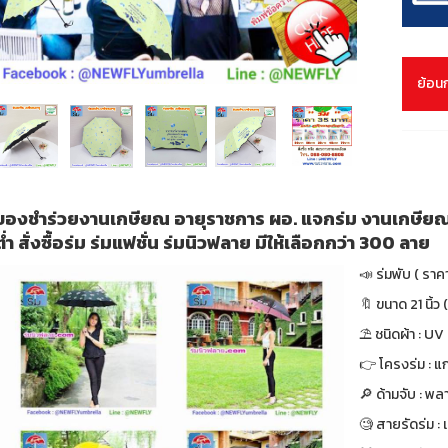
ย้อน
ของชำร่วยงานเกษียณ อายุราชการ ผอ. แจกร่ม งานเกษียณ ร่ม
ต่ำ สั่งซื้อร่ม ร่มแฟชั่น ร่มนิวฟลาย มีให้เลือกกว่า 300 ลาย
📣 ร่มพับ ( ราค
🔖 ขนาด 21 นิ้ว (
⛱ ชนิดผ้า : UV
👉 โครงร่ม : แก
🔎 ด้ามจับ : พล
🧐 สายรัดร่ม :