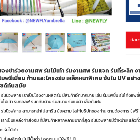
ย้อน
ของชำร่วยงานศพ ร่มไม้เท้า ร่มงานศพ ร่มแจก ร่มที่ระลึ
ร่มพรีเมี่ยม ก้านและโครงร่ม เหล็กหนาพิเศษ ซับใน UV อย่าง
ไซด์ทันสมัย
 ร่มนิวฟลาย เราเป็นโรงงานผลิตร่ม มีสินค้าอีกมากมาย เช่น ร่มแฟชั่น ร่มโค้งแฟชั
่มไม้เท้า ร่มกอล์ฟ ร่มกลับด้าน ร่มสนาม ร่มแม่ค้า เสื้อกันฝน
 ร่มนิวฟลาย สามารถนำไปสกรีน ข้อความ โลโก้บริษัทของท่าน ตามต้องการ ( ฟรี ไม่
 เราเป็นแหล่งค้าส่งร่ม ที่มีสินค้าหลากหลายมากที่สุด ร่มนิวฟลายมีจำหน่าย แล้ว
 ร่มไม้เท้า
 สั่งผลิตร่ม ไม่มีขั้นต่ำ ( ออกแบบให้ฟรี ) 🔖