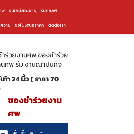
ศพ
ร่มเกษียณอายุ
ร่มกอล์ฟ
ความ
ขอใบเสนอราคา
ติดต่อเรา
ำร่วยงานศพ ของชำร่วย
านศพ ร่ม งานณาปนกิจ
้เท้า 24 นิ้ว ( ราคา 70
)
ของชำร่วยงาน
ศพ