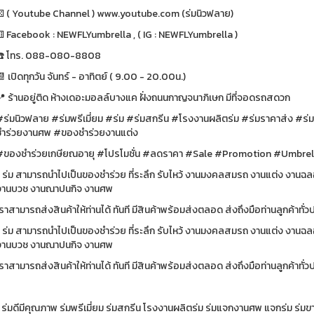
⚄ ( Youtube Channel ) www.youtube.com (ร่มนิวฟลาย)
⚅ Facebook : NEWFLYumbrella , ( IG : NEWFLYumbrella )
☎️ โทร. 088-080-8808
 เปิดทุกวัน จันทร์ - อาทิตย์ ( 9.00 - 20.00น.)
📍 ร้านอยู่ติด ห้างเดอะมอลล์บางแค ฝั่งถนนกาญจนาภิเษก มีที่จอดรถสดวก
#ร่มนิวฟลาย #ร่มพรีเมี่ยม #ร่ม #ร่มสกรีน #โรงงานผลิตร่ม #ร่มราคาส่ง #ร่
ชำร่วยงานศพ #ของชำร่วยงานแต่ง
#ของชำร่วยเกษียณอายุ #โปรโมชั่น #ลดราคา #Sale #Promo
* ร่ม สามารถนำไปเป็นของชำร่วย ที่ระลึก รับไหว้ งานมงคลสมรถ งานแต่ง งา
งานบวช งานณาปนกิจ งานศพ
เราสามารถส่งสินค้าให้ท่านได้ ทันที มีสินค้าพร้อมส่งตลอด ส่งถึงมือท
* ร่ม สามารถนำไปเป็นของชำร่วย ที่ระลึก รับไหว้ งานมงคลสมรถ งานแต่ง งา
งานบวช งานณาปนกิจ งานศพ
ราสามารถส่งสินค้าให้ท่านได้ ทันที มีสินค้าพร้อมส่งตลอด ส่งถึงมือท่านลูกค้าทั
 ร่มดีมีคุณภาพ ร่มพรีเมี่ยม ร่มสกรีน โรงงานผลิตร่ม ร่มแจกงานศพ แจกร่ม ร่มขา