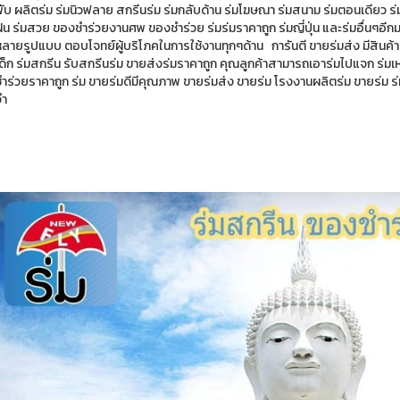
ับ ผลิตร่ม ร่มนิวฟลาย สกรีนร่ม ร่มกลับด้าน ร่มโฆษณา ร่มสนาม ร่มตอนเดียว ร่มไ
ฝน ร่มสวย ของชำร่วยงานศพ ของชำร่วย ร่มร่มราคาถูก ร่มญี่ปุ่น และร่มอื่นๆอีกม
ลายรูปแบบ ตอบโจทย์ผู้บริโภคในการใช้งานทุกๆด้าน การันตี ขายร่มส่ง มีสินค้าร่ม
เด็ก ร่มสกรีน รับสกรีนร่ม ขายส่งร่มราคาถูก คุณลูกค้าสามารถเอาร่มไปแจก ร่ม
ำร่วยราคาถูก ร่ม ขายร่มดีมีคุณภาพ ขายร่มส่ง ขายร่ม โรงงานผลิตร่ม ขายร่ม ร่
จำ