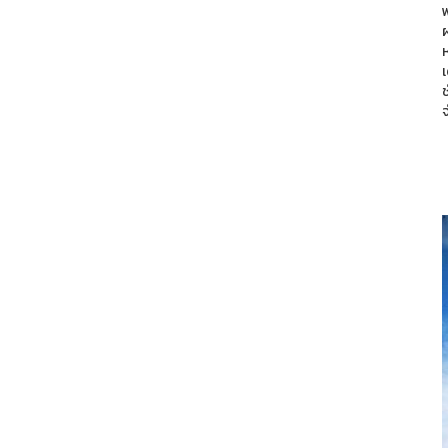
พ
ห
ช