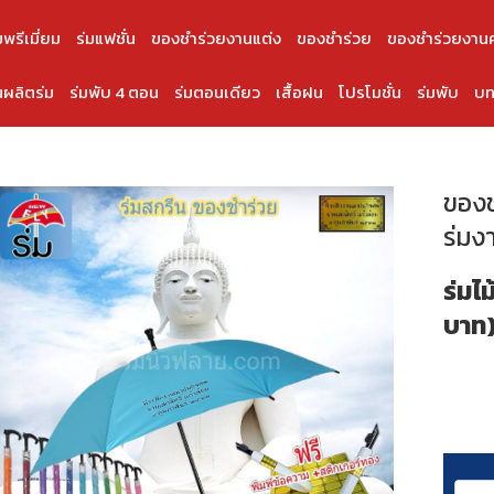
มพรีเมี่ยม
ร่มแฟชั่น
ของชำร่วยงานแต่ง
ของชำร่วย
ของชำร่วยงาน
ผลิตร่ม
ร่มพับ 4 ตอน
ร่มตอนเดียว
เสื้อฝน
โปรโมชั่น
ร่มพับ
บท
ของช
ร่มง
ร่มไม
บาท