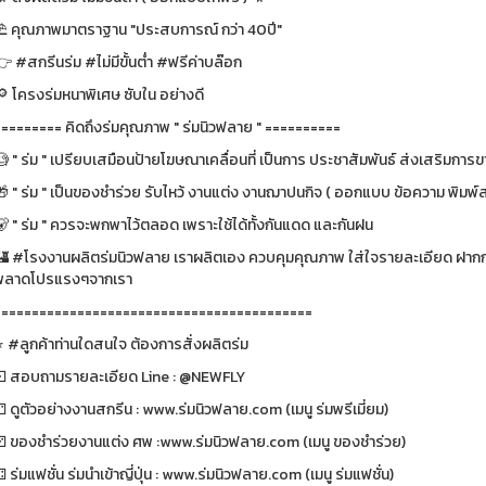
⛱ คุณภาพมาตราฐาน "ประสบการณ์ กว่า 40ปี"
 #สกรีนร่ม #ไม่มีขั้นต่ำ #ฟรีค่าบล๊อก
🔎 โครงร่มหนาพิเศษ ซับใน อย่างดี
========= คิดถึงร่มคุณภาพ " ร่มนิวฟลาย " ==========
 " ร่ม " เปรียบเสมือนป้ายโฆษณาเคลื่อนที่ เป็นการ ประชาสัมพันธ์ ส่งเสริมการขา
 " ร่ม " เป็นของชำร่วย รับไหว้ งานแต่ง งานฌาปนกิจ ( ออกแบบ ข้อความ พิมพ์ส
🐻 " ร่ม " ควรจะพกพาไว้ตลอด เพราะใช้ได้ทั้งกันแดด และกันฝน
🏰 #โรงงานผลิตร่มนิวฟลาย เราผลิตเอง ควบคุมคุณภาพ ใส่ใจรายละเอียด ฝากกด
พลาดโปรแรงๆจากเรา
==========================================
⭐️ #ลูกค้าท่านใดสนใจ ต้องการสั่งผลิตร่ม
⚀ สอบถามรายละเอียด Line : @NEWFLY
 ดูตัวอย่างงานสกรีน : www.ร่มนิวฟลาย.com (เมนู ร่มพรีเมี่ยม)
⚂ ของชำร่วยงานแต่ง ศพ :www.ร่มนิวฟลาย.com (เมนู ของชำร่วย)
 ร่มแฟชั่น ร่มนำเข้าญี่ปุ่น : www.ร่มนิวฟลาย.com (เมนู ร่มแฟชั่น)