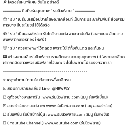
🔎 โครงร่มหนาพิเศษ ซับใน อย่างดี
========= คิดถึงร่มคุณภาพ " ร่มนิวฟลาย " ==========
🧐 " ร่ม " เปรียบเสมือนป้ายโฆษณาเคลื่อนที่ เป็นการ ประชาสัมพันธ์ ส่งเสริม
การขาย มีประโยชน์ ใช้ได้จริง
🎁 " ร่ม " เป็นของชำร่วย รับไหว้ งานแต่ง งานฌาปนกิจ ( ออกแบบ ข้อความ
พิมพ์สติกเกอร์ทอง ให้ฟรี )
🐻 " ร่ม " ควรจะพกพาไว้ตลอด เพราะใช้ได้ทั้งกันแดด และกันฝน
🏰 #โรงงานผลิตร่มนิวฟลาย เราผลิตเอง ควบคุมคุณภาพ ใส่ใจรายละเอียด
ฝากกดติดดาวเพจร่มนิวฟลายไว้นะคะ จะได้ไม่พลาดโปรแรงๆจากเรา
==========================================
⭐️ #ลูกค้าท่านใดสนใจ ต้องการสั่งผลิตร่ม
⚀ สอบถามรายละเอียด Line : @NEWFLY
⚁ ดูตัวอย่างงานสกรีน : www.ร่มนิวฟลาย.com (เมนู ร่มพรีเมี่ยม)
⚂ ของชำร่วยงานแต่ง ศพ :www.ร่มนิวฟลาย.com (เมนู ของชำร่วย)
⚃ ร่มแฟชั่น ร่มนำเข้าญี่ปุ่น : www.ร่มนิวฟลาย.com (เมนู ร่มแฟชั่น)
⚄ ( Youtube Channel ) www.youtube.com (ร่มนิวฟลาย)