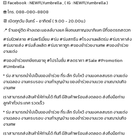
⚅ Facebook : NEWFLYumbrella , ( IG : NEWFLYumbrella )
☎️ โทร. 088-080-8808
📆 เปิดทุกวัน จันทร์ - อาทิตย์ ( 9.00 - 20.00น.)
📍 ร้านอยู่ติด ห้างเดอะมอลล์บางแค ฝั่งถนนกาญจนาภิเษก มีที่จอดรถสดวก
#ร่มนิวฟลาย #ร่มพรีเมี่ยม #ร่ม #ร่มสกรีน #โรงงานผลิตร่ม #ร่มราคาส่ง
#ร่มขายส่ง #ร่มสั่งผลิต #ร่มราคาถูก #ของชำร่วยงานศพ #ของชำร่วย
งานแต่ง
#ของชำร่วยเกษียณอายุ #โปรโมชั่น #ลดราคา #Sale #Promotion
#Umbrella
* ร่ม สามารถนำไปเป็นของชำร่วย ที่ระลึก รับไหว้ งานมงคลสมรถ งานแต่ง
งานฉลอง งานครบรอบ งานทำบุญบ้าน ของชำร่วยงานบวช งานณาปนกิจ
งานศพ
เราสามารถส่งสินค้าให้ท่านได้ ทันที มีสินค้าพร้อมส่งตลอด ส่งถึงมือท่าน
ลูกค้าทั่วประเทศ รวดเร็ว
* ร่ม สามารถนำไปเป็นของชำร่วย ที่ระลึก รับไหว้ งานมงคลสมรถ งานแต่ง
งานฉลอง งานครบรอบ งานทำบุญบ้าน ของชำร่วยงานบวช งานณาปนกิจ
งานศพ
เราสามารถส่งสินค้าให้ท่านได้ ทันที มีสินค้าพร้อมส่งตลอด ส่งถึงมือท่าน