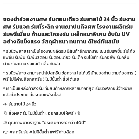
ของชำร่วยงานศพ ร่มตอนเดียว ร่มลายไม้ 24 นิ้ว ร่มงาน
ศพ ร่มแจก ร่มที่ระลึก งานณาปนกิจศพ โรงงานผลิตร่ม
ร่มพรีเมี่ยม ก้านและโครงร่ม เหล็กหนาพิเศษ ซับใน UV
อย่างดีแข็งแรง วัสดุผ้าหนา ทนทาน ดีไซด์ทันสมัย
* ร่มนิวฟลาย เราเป็นโรงงานผลิตร่ม มีสินค้าอีกมากมาย เช่น ร่มแฟชั่น ร่มโค้ง
แฟชั่น ร่มพับ ร่มพับ3ตอน ร่มตอนเดียว ร่มเด็ก ร่มไม้เท้า ร่มกอล์ฟ ร่มกลับ
ด้าน ร่มสนาม ร่มแม่ค้า เสื้อกันฝน
* ร่มนิวฟลาย สามารถนำไปสกรีน ข้อความ โลโก้บริษัทของท่าน ตามต้องการ (
ฟรี ไม่มีค่าบล๊อกสกรีน ) ไม่มีขั้นต่ำ สั่งได้เลย
* เราเป็นแหล่งค้าส่งร่ม ที่มีสินค้าหลากหลายมากที่สุด ร่มนิวฟลายมีจำหน่าย
แล้วทั่วประเทศ ทั้งระบบแฟรนไซส์
📣 ร่มลายไม้ 24 นิ้ว
🔖 สั่งผลิตร่ม ไม่มีขั้นต่ำ ( ออกแบบให้ฟรี ) 🔖
⛱ คุณภาพมาตราฐาน "ประสบการณ์ กว่า 40ปี"
👉 #สกรีนร่ม #ไม่มีขั้นต่ำ #ฟรีค่าบล๊อก