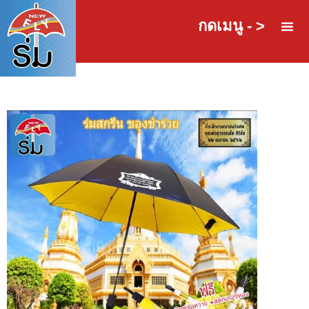
กดเมนู - >