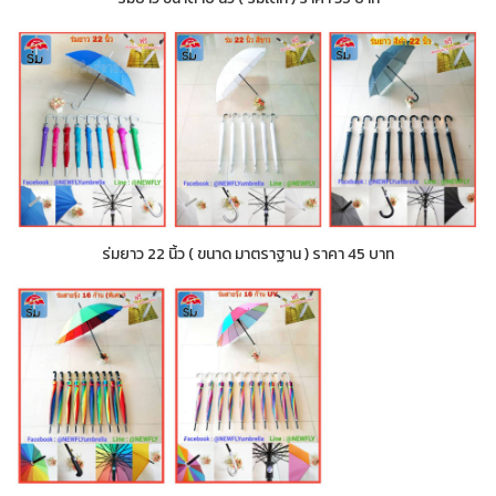
ร่มยาว 22 นิ้ว ( ขนาด มาตราฐาน ) ราคา 45 บาท