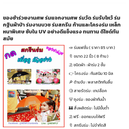
ของชำร่วยงานศพ ร่มแจกงานศพ ร่มวัด ร่มรับไหว้ ร่ม
กฐินผ้าป่า ร่มงานบวช ร่มสกรีน ก้านและโครงร่ม เหล็ก
หนาพิเศษ ซับใน UV อย่างดีแข็งแรง ทนทาน ดีไซด์ทัน
สมัย
📣 ร่มแฟชั่น ( ราคา 85 บาท )
🔖 ขนาด 22 นิ้ว ( 8 ก้าน )
⛱ ชนิดผ้า : ผ้าร่ม 2 ชั้น
👉 โครงร่ม : กันสนิม 10 มิล
🔎 ด้ามจับ : พลาสติกกันลื่น
🧐 สายรัดร่ม : เทปล๊อค
🐻 ถุงร่ม : ซองผ้ากันน้ำ
🏰 สั่งผลิตร่ม : ไม่มีขั้นต่ำ
⛱ ฟรี : ออกแบบให้ฟรี
🔖 สกรีนร่ม : ไม่จำกัดสี