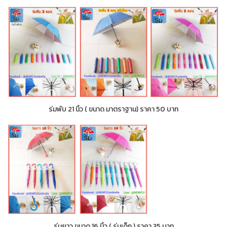
ร่มพับ 21 นิ้ว ( ขนาด มาตราฐาน) ราคา 50 บาท
ร่มยาว ขนาด 16 นิ้ว ( ร่มเด็ก ) ราคา 35 บาท