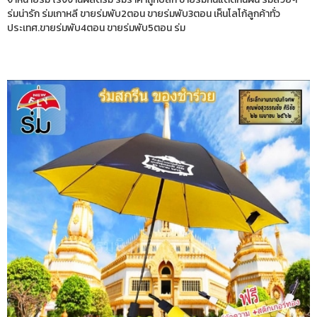
ร่มน่ารัก ร่มเกาหลี ขายร่มพับ2ตอน ขายร่มพับ3ตอน เห็นโลโก้ลูกค้าทั่ว
ประเทศ.ขายร่มพับ4ตอน ขายร่มพับ5ตอน ร่ม