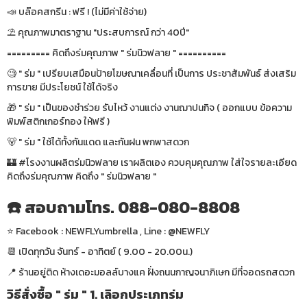
📣 บล๊อคสกรีน : ฟรี ! (ไม่มีค่าใช้จ่าย)
⛱ คุณภาพมาตราฐาน "ประสบการณ์ กว่า 40ปี"
========= คิดถึงร่มคุณภาพ " ร่มนิวฟลาย " ==========
🧐 " ร่ม " เปรียบเสมือนป้ายโฆษณาเคลื่อนที่ เป็นการ ประชาสัมพันธ์ ส่งเสริม
การขาย มีประโยชน์ ใช้ได้จริง
🎁 " ร่ม " เป็นของชำร่วย รับไหว้ งานแต่ง งานฌาปนกิจ ( ออกแบบ ข้อความ
พิมพ์สติกเกอร์ทอง ให้ฟรี )
🐻 " ร่ม " ใช้ได้ทั้งกันแดด และกันฝน พกพาสดวก
🏰 #โรงงานผลิตร่มนิวฟลาย เราผลิตเอง ควบคุมคุณภาพ ใส่ใจรายละเอียด
คิดถึงร่มคุณภาพ คิดถึง " ร่มนิวฟลาย "
☎️ สอบถามโทร. 088-080-8808
⭐️ Facebook : NEWFLYumbrella , Line : @NEWFLY
📆 เปิดทุกวัน จันทร์ - อาทิตย์ ( 9.00 - 20.00น.)
📍 ร้านอยู่ติด ห้างเดอะมอลล์บางแค ฝั่งถนนกาญจนาภิเษก มีที่จอดรถสดวก
วิธีสั่งซื้อ " ร่ม " 1. เลิอกประเภทร่ม