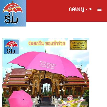
กดเมนู - >