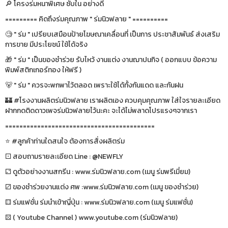
🔎 โครงร่มหนาพิเศษ ซับใน อย่างดี
========= คิดถึงร่มคุณภาพ " ร่มนิวฟลาย " ==========
🧐 " ร่ม " เปรียบเสมือนป้ายโฆษณาเคลื่อนที่ เป็นการ ประชาสัมพันธ์ ส่งเสริม
การขาย มีประโยชน์ ใช้ได้จริง
🎁 " ร่ม " เป็นของชำร่วย รับไหว้ งานแต่ง งานฌาปนกิจ ( ออกแบบ ข้อความ
พิมพ์สติกเกอร์ทอง ให้ฟรี )
🐻 " ร่ม " ควรจะพกพาไว้ตลอด เพราะใช้ได้ทั้งกันแดด และกันฝน
🏰 #โรงงานผลิตร่มนิวฟลาย เราผลิตเอง ควบคุมคุณภาพ ใส่ใจรายละเอียด
ฝากกดติดดาวเพจร่มนิวฟลายไว้นะคะ จะได้ไม่พลาดโปรแรงๆจากเรา
==========================================
⭐️ #ลูกค้าท่านใดสนใจ ต้องการสั่งผลิตร่ม
⚀ สอบถามรายละเอียด Line : @NEWFLY
⚁ ดูตัวอย่างงานสกรีน : www.ร่มนิวฟลาย.com (เมนู ร่มพรีเมี่ยม)
⚂ ของชำร่วยงานแต่ง ศพ :www.ร่มนิวฟลาย.com (เมนู ของชำร่วย)
⚃ ร่มแฟชั่น ร่มนำเข้าญี่ปุ่น : www.ร่มนิวฟลาย.com (เมนู ร่มแฟชั่น)
⚄ ( Youtube Channel ) www.youtube.com (ร่มนิวฟลาย)