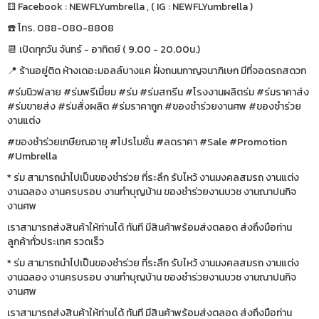
⚅ Facebook : NEWFLYumbrella , ( IG : NEWFLYumbrella )
☎️ โทร. 088-080-8808
📆 เปิดทุกวัน จันทร์ - อาทิตย์ ( 9.00 - 20.00น.)
📍 ร้านอยู่ติด ห้างเดอะมอลล์บางแค ฝั่งถนนกาญจนาภิเษก มีที่จอดรถสดวก
#ร่มนิวฟลาย #ร่มพรีเมี่ยม #ร่ม #ร่มสกรีน #โรงงานผลิตร่ม #ร่มราคาส่ง
#ร่มขายส่ง #ร่มสั่งผลิต #ร่มราคาถูก #ของชำร่วยงานศพ #ของชำร่วย
งานแต่ง
#ของชำร่วยเกษียณอายุ #โปรโมชั่น #ลดราคา #Sale #Promotion
#Umbrella
* ร่ม สามารถนำไปเป็นของชำร่วย ที่ระลึก รับไหว้ งานมงคลสมรถ งานแต่ง
งานฉลอง งานครบรอบ งานทำบุญบ้าน ของชำร่วยงานบวช งานณาปนกิจ
งานศพ
เราสามารถส่งสินค้าให้ท่านได้ ทันที มีสินค้าพร้อมส่งตลอด ส่งถึงมือท่าน
ลูกค้าทั่วประเทศ รวดเร็ว
* ร่ม สามารถนำไปเป็นของชำร่วย ที่ระลึก รับไหว้ งานมงคลสมรถ งานแต่ง
งานฉลอง งานครบรอบ งานทำบุญบ้าน ของชำร่วยงานบวช งานณาปนกิจ
งานศพ
เราสามารถส่งสินค้าให้ท่านได้ ทันที มีสินค้าพร้อมส่งตลอด ส่งถึงมือท่าน