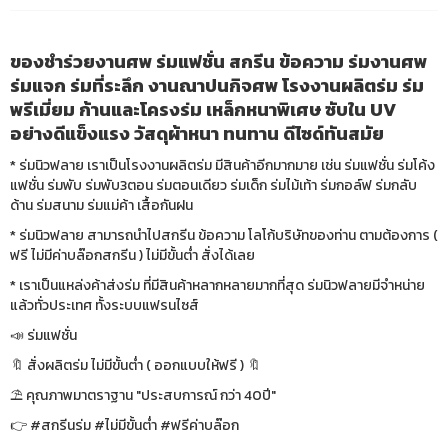
ของชำร่วยงานศพ ร่มแฟชั่น สกรีน ข้อความ ร่มงานศพ
ร่มแจก ร่มที่ระลึก งานณาปนกิจศพ โรงงานผลิตร่ม ร่ม
พรีเมี่ยม ก้านและโครงร่ม เหล็กหนาพิเศษ ซับใน UV
อย่างดีแข็งแรง วัสดุผ้าหนา ทนทาน ดีไซด์ทันสมัย
* ร่มนิวฟลาย เราเป็นโรงงานผลิตร่ม มีสินค้าอีกมากมาย เช่น ร่มแฟชั่น ร่มโค้ง
แฟชั่น ร่มพับ ร่มพับ3ตอน ร่มตอนเดียว ร่มเด็ก ร่มไม้เท้า ร่มกอล์ฟ ร่มกลับ
ด้าน ร่มสนาม ร่มแม่ค้า เสื้อกันฝน
* ร่มนิวฟลาย สามารถนำไปสกรีน ข้อความ โลโก้บริษัทของท่าน ตามต้องการ (
ฟรี ไม่มีค่าบล๊อกสกรีน ) ไม่มีขั้นต่ำ สั่งได้เลย
* เราเป็นแหล่งค้าส่งร่ม ที่มีสินค้าหลากหลายมากที่สุด ร่มนิวฟลายมีจำหน่าย
แล้วทั่วประเทศ ทั้งระบบแฟรนไซส์
📣 ร่มแฟชั่น
🔖 สั่งผลิตร่ม ไม่มีขั้นต่ำ ( ออกแบบให้ฟรี ) 🔖
⛱ คุณภาพมาตราฐาน "ประสบการณ์ กว่า 40ปี"
👉 #สกรีนร่ม #ไม่มีขั้นต่ำ #ฟรีค่าบล๊อก