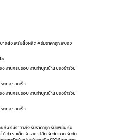
มขายส่ง #ร่มสั่งผลิต #ร่มราคาถูก #ของ
tion #Umbrella
นฉลอง งานครบรอบ งานทำบุญบ้าน ของชำร่วย
่านลูกค้าทั่วประเทศ รวดเร็ว
นฉลอง งานครบรอบ งานทำบุญบ้าน ของชำร่วย
่วประเทศ รวดเร็ว
ยส่ง ร่มราคาส่ง ร่มราคาถูก ร่มแฟชั่น ร่ม
ม้เท้า ร่มเด็ก ร่มราคาปลีก ร่มกันแดด ร่มกัน