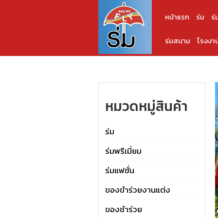
หน้าแรก
ร่ม
ร่
ร่มสนาม
โรงงาน
หมวดหมู่สินค้า
ร่ม
ร่มพรีเมี่ยม
ร่มแฟชั่น
ของขำร่วยงานแต่ง
ของชำร่วย