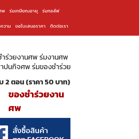
ศพ
ร่มเกษียณอายุ
ร่มกอล์ฟ
ความ
ขอใบเสนอราคา
ติดต่อเรา
ชำร่วยงานศพ ร่มงานศพ
าปนกิจศพ ร่มของชำร่วย
ับ 2 ตอน (ราคา 50 บาท)
ของชำร่วยงาน
ศพ