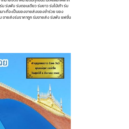
ากมายจัดจำหน่ายร่มทุกชนิด มีให้เลือกหลาก
 ร่มพับ ร่มตอนเดียว ร่มยาว ร่มไม้เท้า ร่ม
เหมาะที่จะเป็นของขายส่งของชำร่วย ของ
ม ขายส่งร่มราคาถูก ร่มขายส่ง ร่มพับ แฟชั่น