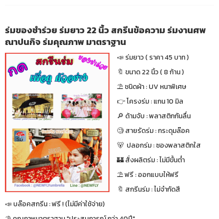
ร่มของชำร่วย ร่มยาว 22 นิ้ว สกรีนข้อความ ร่มงานศพ
ณาปนกิจ ร่มคุณภาพ มาตราฐาน
📣 ร่มยาว ( ราคา 45 บาท )
🔖 ขนาด 22 นิ้ว ( 8 ก้าน )
⛱ ชนิดผ้า : UV หนาพิเศษ
👉 โครงร่ม : แกน 10 มิล
🔎 ด้ามจับ : พลาสติกกันลื่น
🧐 สายรัดร่ม : กระดุมล๊อค
🐻 ปลอกร่ม : ซองพลาสติกใส
🏰 สั่งผลิตร่ม : ไม่มีขั้นต่ำ
⛱ ฟรี : ออกแบบให้ฟรี
🔖 สกรีนร่ม : ไม่จำกัดสี
📣 บล๊อคสกรีน : ฟรี ! (ไม่มีค่าใช้จ่าย)
⛱ คุณภาพมาตราฐาน "ประสบการณ์ กว่า 40ปี"