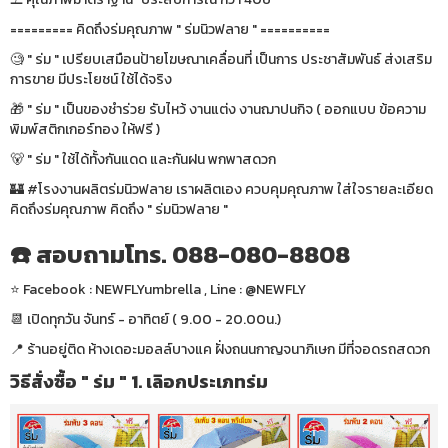
========= คิดถึงร่มคุณภาพ " ร่มนิวฟลาย " ==========
🧐 " ร่ม " เปรียบเสมือนป้ายโฆษณาเคลื่อนที่ เป็นการ ประชาสัมพันธ์ ส่งเสริม
การขาย มีประโยชน์ ใช้ได้จริง
🎁 " ร่ม " เป็นของชำร่วย รับไหว้ งานแต่ง งานฌาปนกิจ ( ออกแบบ ข้อความ
พิมพ์สติกเกอร์ทอง ให้ฟรี )
🐻 " ร่ม " ใช้ได้ทั้งกันแดด และกันฝน พกพาสดวก
🏰 #โรงงานผลิตร่มนิวฟลาย เราผลิตเอง ควบคุมคุณภาพ ใส่ใจรายละเอียด
คิดถึงร่มคุณภาพ คิดถึง " ร่มนิวฟลาย "
☎️ สอบถามโทร. 088-080-8808
⭐️ Facebook : NEWFLYumbrella , Line : @NEWFLY
📆 เปิดทุกวัน จันทร์ - อาทิตย์ ( 9.00 - 20.00น.)
📍 ร้านอยู่ติด ห้างเดอะมอลล์บางแค ฝั่งถนนกาญจนาภิเษก มีที่จอดรถสดวก
วิธีสั่งซื้อ " ร่ม " 1. เลิอกประเภทร่ม