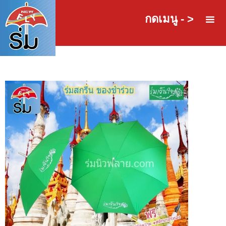
กดเมนู - >