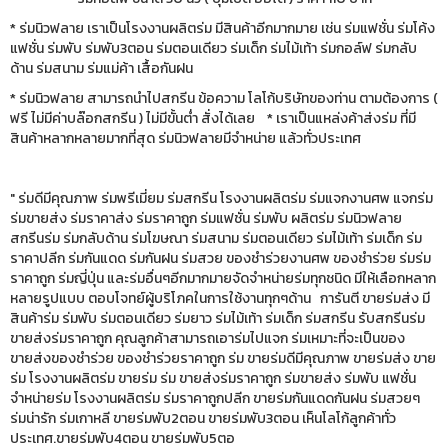
* ร่มนิวฟลาย เราเป็นโรงงานผลิตร่ม มีสินค้าอีกมากมาย เช่น ร่มแฟชั่น ร่มโค้ง
แฟชั่น ร่มพับ ร่มพับ3ตอน ร่มตอนเดียว ร่มเด็ก ร่มไม้เท้า ร่มกอล์ฟ ร่มกลับ
ด้าน ร่มสนาม ร่มแม่ค้า เสื้อกันฝน
* ร่มนิวฟลาย สามารถนำไปสกรีน ข้อความ โลโก้บริษัทของท่าน ตามต้องการ (
ฟรี ไม่มีค่าบล๊อกสกรีน ) ไม่มีขั้นต่ำ สั่งได้เลย * เราเป็นแหล่งค้าส่งร่ม ที่มี
สินค้าหลากหลายมากที่สุด ร่มนิวฟลายมีจำหน่าย แล้วทั่วประเทศ
" ร่มดีมีคุณภาพ ร่มพรีเมี่ยม ร่มสกรีน โรงงานผลิตร่ม ร่มแจกงานศพ แจกร่ม
ร่มขายส่ง ร่มราคาส่ง ร่มราคาถูก ร่มแฟชั่น ร่มพับ ผลิตร่ม ร่มนิวฟลาย
สกรีนร่ม ร่มกลับด้าน ร่มโฆษณา ร่มสนาม ร่มตอนเดียว ร่มไม้เท้า ร่มเด็ก ร่ม
ราคาปลีก ร่มกันแดด ร่มกันฝน ร่มสวย ของชำร่วยงานศพ ของชำร่วย ร่มร่ม
ราคาถูก ร่มญี่ปุ่น และร่มอื่นๆอีกมากมายจัดจำหน่ายร่มทุกชนิด มีให้เลือกหลาก
หลายรูปแบบ ตอบโจทย์ผู้บริโภคในการใช้งานทุกๆด้าน การันตี ขายร่มส่ง มี
สินค้าร่ม ร่มพับ ร่มตอนเดียว ร่มยาว ร่มไม้เท้า ร่มเด็ก ร่มสกรีน รับสกรีนร่ม
ขายส่งร่มราคาถูก คุณลูกค้าสามารถเอาร่มไปแจก ร่มเหมาะที่จะเป็นของ
ขายส่งของชำร่วย ของชำร่วยราคาถูก ร่ม ขายร่มดีมีคุณภาพ ขายร่มส่ง ขาย
ร่ม โรงงานผลิตร่ม ขายร่ม ร่ม ขายส่งร่มราคาถูก ร่มขายส่ง ร่มพับ แฟชั่น
จำหน่ายร่ม โรงงานผลิตร่ม ร่มราคาถูกปลีก ขายร่มกันแดดกันฝน ร่มสวยๆ
ร่มน่ารัก ร่มเกาหลี ขายร่มพับ2ตอน ขายร่มพับ3ตอน เห็นโลโก้ลูกค้าทั่ว
ประเทศ.ขายร่มพับ4ตอน ขายร่มพับ5ตอ