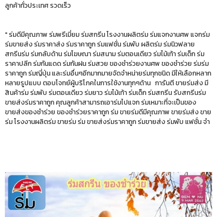
ลูกค้าทั่วประเทศ รวดเร็ว
" ร่มดีมีคุณภาพ ร่มพรีเมี่ยม ร่มสกรีน โรงงานผลิตร่ม ร่มแจกงานศพ แจกร่ม
ร่มขายส่ง ร่มราคาส่ง ร่มราคาถูก ร่มแฟชั่น ร่มพับ ผลิตร่ม ร่มนิวฟลาย
สกรีนร่ม ร่มกลับด้าน ร่มโฆษณา ร่มสนาม ร่มตอนเดียว ร่มไม้เท้า ร่มเด็ก ร่ม
ราคาปลีก ร่มกันแดด ร่มกันฝน ร่มสวย ของชำร่วยงานศพ ของชำร่วย ร่มร่ม
ราคาถูก ร่มญี่ปุ่น และร่มอื่นๆอีกมากมายจัดจำหน่ายร่มทุกชนิด มีให้เลือกหลาก
หลายรูปแบบ ตอบโจทย์ผู้บริโภคในการใช้งานทุกๆด้าน การันตี ขายร่มส่ง มี
สินค้าร่ม ร่มพับ ร่มตอนเดียว ร่มยาว ร่มไม้เท้า ร่มเด็ก ร่มสกรีน รับสกรีนร่ม
ขายส่งร่มราคาถูก คุณลูกค้าสามารถเอาร่มไปแจก ร่มเหมาะที่จะเป็นของ
ขายส่งของชำร่วย ของชำร่วยราคาถูก ร่ม ขายร่มดีมีคุณภาพ ขายร่มส่ง ขาย
ร่ม โรงงานผลิตร่ม ขายร่ม ร่ม ขายส่งร่มราคาถูก ร่มขายส่ง ร่มพับ แฟชั่น จำ