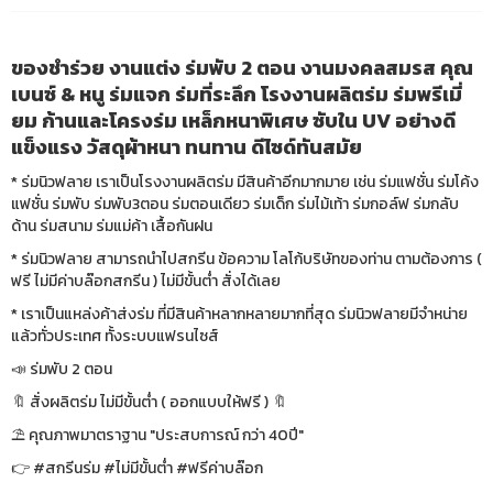
ของชำร่วย งานแต่ง ร่มพับ 2 ตอน งานมงคลสมรส คุณ
เบนซ์ & หนู ร่มแจก ร่มที่ระลึก โรงงานผลิตร่ม ร่มพรีเมี่
ยม ก้านและโครงร่ม เหล็กหนาพิเศษ ซับใน UV อย่างดี
แข็งแรง วัสดุผ้าหนา ทนทาน ดีไซด์ทันสมัย
* ร่มนิวฟลาย เราเป็นโรงงานผลิตร่ม มีสินค้าอีกมากมาย เช่น ร่มแฟชั่น ร่มโค้ง
แฟชั่น ร่มพับ ร่มพับ3ตอน ร่มตอนเดียว ร่มเด็ก ร่มไม้เท้า ร่มกอล์ฟ ร่มกลับ
ด้าน ร่มสนาม ร่มแม่ค้า เสื้อกันฝน
* ร่มนิวฟลาย สามารถนำไปสกรีน ข้อความ โลโก้บริษัทของท่าน ตามต้องการ (
ฟรี ไม่มีค่าบล๊อกสกรีน ) ไม่มีขั้นต่ำ สั่งได้เลย
* เราเป็นแหล่งค้าส่งร่ม ที่มีสินค้าหลากหลายมากที่สุด ร่มนิวฟลายมีจำหน่าย
แล้วทั่วประเทศ ทั้งระบบแฟรนไซส์
📣 ร่มพับ 2 ตอน
🔖 สั่งผลิตร่ม ไม่มีขั้นต่ำ ( ออกแบบให้ฟรี ) 🔖
⛱ คุณภาพมาตราฐาน "ประสบการณ์ กว่า 40ปี"
👉 #สกรีนร่ม #ไม่มีขั้นต่ำ #ฟรีค่าบล๊อก