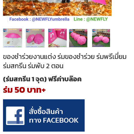
ของชำร่วยงานแต่ง ร่มของชำร่วย ร่มพรีเมี่ยม
ร่มสกรีน ร่มพับ 2 ตอน
(ร่มสกรีน 1 จุด) ฟรีค่าบล๊อค
ร่ม 50 บาท+