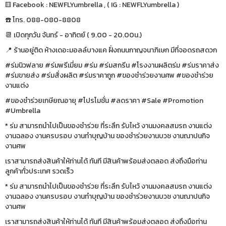
⚅ Facebook : NEWFLYumbrella , ( IG : NEWFLYumbrella )
☎️ โทร. 088-080-8808
📆 เปิดทุกวัน จันทร์ - อาทิตย์ ( 9.00 - 20.00น.)
📍 ร้านอยู่ติด ห้างเดอะมอลล์บางแค ฝั่งถนนกาญจนาภิเษก มีที่จอดรถสดวก
#ร่มนิวฟลาย #ร่มพรีเมี่ยม #ร่ม #ร่มสกรีน #โรงงานผลิตร่ม #ร่มราคาส่ง
#ร่มขายส่ง #ร่มสั่งผลิต #ร่มราคาถูก #ของชำร่วยงานศพ #ของชำร่วย
งานแต่ง
#ของชำร่วยเกษียณอายุ #โปรโมชั่น #ลดราคา #Sale #Promotion
#Umbrella
* ร่ม สามารถนำไปเป็นของชำร่วย ที่ระลึก รับไหว้ งานมงคลสมรถ งานแต่ง
งานฉลอง งานครบรอบ งานทำบุญบ้าน ของชำร่วยงานบวช งานณาปนกิจ
งานศพ
เราสามารถส่งสินค้าให้ท่านได้ ทันที มีสินค้าพร้อมส่งตลอด ส่งถึงมือท่าน
ลูกค้าทั่วประเทศ รวดเร็ว
* ร่ม สามารถนำไปเป็นของชำร่วย ที่ระลึก รับไหว้ งานมงคลสมรถ งานแต่ง
งานฉลอง งานครบรอบ งานทำบุญบ้าน ของชำร่วยงานบวช งานณาปนกิจ
งานศพ
เราสามารถส่งสินค้าให้ท่านได้ ทันที มีสินค้าพร้อมส่งตลอด ส่งถึงมือท่าน