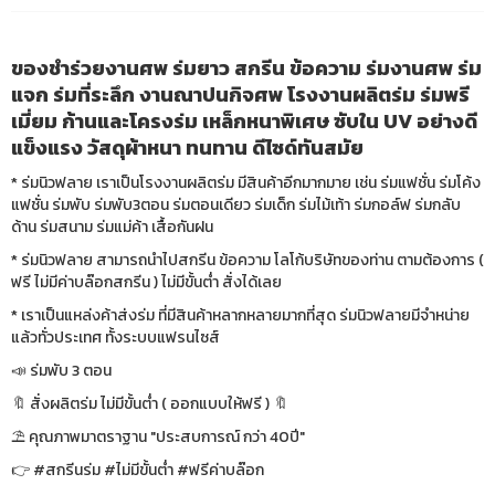
ของชำร่วยงานศพ ร่มยาว สกรีน ข้อความ ร่มงานศพ ร่ม
แจก ร่มที่ระลึก งานณาปนกิจศพ โรงงานผลิตร่ม ร่มพรี
เมี่ยม ก้านและโครงร่ม เหล็กหนาพิเศษ ซับใน UV อย่างดี
แข็งแรง วัสดุผ้าหนา ทนทาน ดีไซด์ทันสมัย
* ร่มนิวฟลาย เราเป็นโรงงานผลิตร่ม มีสินค้าอีกมากมาย เช่น ร่มแฟชั่น ร่มโค้ง
แฟชั่น ร่มพับ ร่มพับ3ตอน ร่มตอนเดียว ร่มเด็ก ร่มไม้เท้า ร่มกอล์ฟ ร่มกลับ
ด้าน ร่มสนาม ร่มแม่ค้า เสื้อกันฝน
* ร่มนิวฟลาย สามารถนำไปสกรีน ข้อความ โลโก้บริษัทของท่าน ตามต้องการ (
ฟรี ไม่มีค่าบล๊อกสกรีน ) ไม่มีขั้นต่ำ สั่งได้เลย
* เราเป็นแหล่งค้าส่งร่ม ที่มีสินค้าหลากหลายมากที่สุด ร่มนิวฟลายมีจำหน่าย
แล้วทั่วประเทศ ทั้งระบบแฟรนไซส์
📣 ร่มพับ 3 ตอน
🔖 สั่งผลิตร่ม ไม่มีขั้นต่ำ ( ออกแบบให้ฟรี ) 🔖
⛱ คุณภาพมาตราฐาน "ประสบการณ์ กว่า 40ปี"
👉 #สกรีนร่ม #ไม่มีขั้นต่ำ #ฟรีค่าบล๊อก