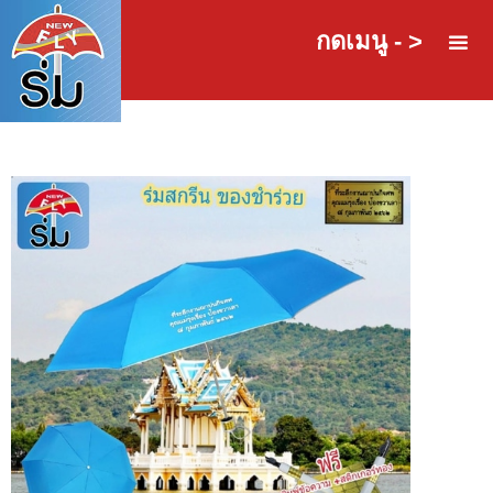
กดเมนู - >