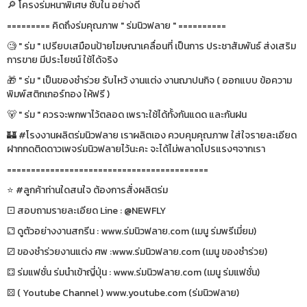
🔎 โครงร่มหนาพิเศษ ซับใน อย่างดี
========= คิดถึงร่มคุณภาพ " ร่มนิวฟลาย " ==========
🧐 " ร่ม " เปรียบเสมือนป้ายโฆษณาเคลื่อนที่ เป็นการ ประชาสัมพันธ์ ส่งเสริม
การขาย มีประโยชน์ ใช้ได้จริง
🎁 " ร่ม " เป็นของชำร่วย รับไหว้ งานแต่ง งานฌาปนกิจ ( ออกแบบ ข้อความ
พิมพ์สติกเกอร์ทอง ให้ฟรี )
🐻 " ร่ม " ควรจะพกพาไว้ตลอด เพราะใช้ได้ทั้งกันแดด และกันฝน
🏰 #โรงงานผลิตร่มนิวฟลาย เราผลิตเอง ควบคุมคุณภาพ ใส่ใจรายละเอียด
ฝากกดติดดาวเพจร่มนิวฟลายไว้นะคะ จะได้ไม่พลาดโปรแรงๆจากเรา
==========================================
⭐️ #ลูกค้าท่านใดสนใจ ต้องการสั่งผลิตร่ม
⚀ สอบถามรายละเอียด Line : @NEWFLY
⚁ ดูตัวอย่างงานสกรีน : www.ร่มนิวฟลาย.com (เมนู ร่มพรีเมี่ยม)
⚂ ของชำร่วยงานแต่ง ศพ :www.ร่มนิวฟลาย.com (เมนู ของชำร่วย)
⚃ ร่มแฟชั่น ร่มนำเข้าญี่ปุ่น : www.ร่มนิวฟลาย.com (เมนู ร่มแฟชั่น)
⚄ ( Youtube Channel ) www.youtube.com (ร่มนิวฟลาย)