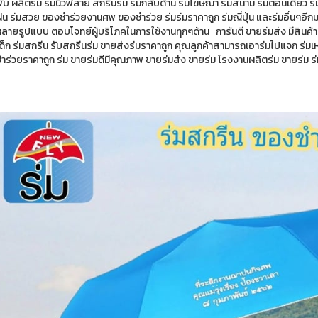
ับ ผลิตร่ม ร่มนิวฟลาย สกรีนร่ม ร่มกลับด้าน ร่มโฆษณา ร่มสนาม ร่มตอนเดียว ร่มไ
ฝน ร่มสวย ของชำร่วยงานศพ ของชำร่วย ร่มร่มราคาถูก ร่มญี่ปุ่น และร่มอื่นๆอีกม
ลายรูปแบบ ตอบโจทย์ผู้บริโภคในการใช้งานทุกๆด้าน การันตี ขายร่มส่ง มีสินค้าร่ม
เด็ก ร่มสกรีน รับสกรีนร่ม ขายส่งร่มราคาถูก คุณลูกค้าสามารถเอาร่มไปแจก ร่ม
ำร่วยราคาถูก ร่ม ขายร่มดีมีคุณภาพ ขายร่มส่ง ขายร่ม โรงงานผลิตร่ม ขายร่ม ร่