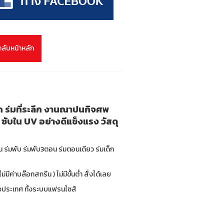
กลับหน้าหลัก
 ร่มที่ระลึก งานณาปนกิจศพ
 ซับใน UV อย่างดีแข็งแรง วัสดุ
่น ร่มพับ ร่มพับ3ตอน ร่มตอนเดียว ร่มเด็ก
มีค่าบล๊อกสกรีน ) ไม่มีขั้นต่ำ สั่งได้เลย
ทั่วประเทศ ทั้งระบบแฟรนไซส์