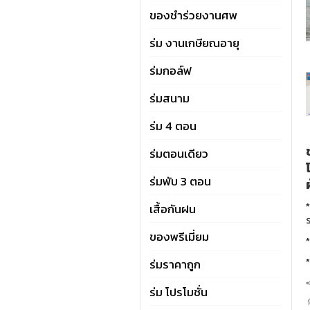
ของชำร่วยงานศพ
ร่ม งานเกษียณอายุ
ร่มกอล์ฟ
ร่มสนาม
ร่ม 4 ตอน
ร่มตอนเดียว
ร่มพับ 3 ตอน
*
เสื้อกันฝน
ร
ของพรีเมี่ยม
*
*
ร่มราคาถูก
ร่ม โปรโมชั่น
