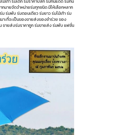
ม้เท้า ร่มเด็ก ร่มราคาปลีก ร่มกันแดด ร่มกัน
ากมายจัดจำหน่ายร่มทุกชนิด มีให้เลือกหลาก
 ร่มพับ ร่มตอนเดียว ร่มยาว ร่มไม้เท้า ร่ม
เหมาะที่จะเป็นของขายส่งของชำร่วย ของ
ม ขายส่งร่มราคาถูก ร่มขายส่ง ร่มพับ แฟชั่น