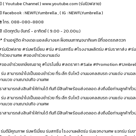
⚄ ( Youtube Channel ) www.youtube.com (ร่มนิวฟลาย)
⚅ Facebook : NEWFLYumbrella , ( IG : NEWFLYumbrella )
☎️ โทร. 088-080-8808
 เปิดทุกวัน จันทร์ - อาทิตย์ ( 9.00 - 20.00น.)
📍 ร้านอยู่ติด ห้างเดอะมอลล์บางแค ฝั่งถนนกาญจนาภิเษก มีที่จอดรถสดวก
#ร่มนิวฟลาย #ร่มพรีเมี่ยม #ร่ม #ร่มสกรีน #โรงงานผลิตร่ม #ร่มราคาส่ง #ร่
ชำร่วยงานศพ #ของชำร่วยงานแต่ง
#ของชำร่วยเกษียณอายุ #โปรโมชั่น #ลดราคา #Sale #Promo
* ร่ม สามารถนำไปเป็นของชำร่วย ที่ระลึก รับไหว้ งานมงคลสมรถ งานแต่ง งา
งานบวช งานณาปนกิจ งานศพ
เราสามารถส่งสินค้าให้ท่านได้ ทันที มีสินค้าพร้อมส่งตลอด ส่งถึงมือท
* ร่ม สามารถนำไปเป็นของชำร่วย ที่ระลึก รับไหว้ งานมงคลสมรถ งานแต่ง งา
งานบวช งานณาปนกิจ งานศพ
ราสามารถส่งสินค้าให้ท่านได้ ทันที มีสินค้าพร้อมส่งตลอด ส่งถึงมือท่านลูกค้าทั
 ร่มดีมีคุณภาพ ร่มพรีเมี่ยม ร่มสกรีน โรงงานผลิตร่ม ร่มแจกงานศพ แจกร่ม ร่มขา