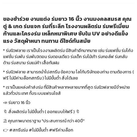
ของชำร่วย งานแต่ง ร่มยาว 16 นิ้ว งานมงคลสมรส คุณ
ตู่ & เกด ร่มแจก ร่มที่ระลึก โรงงานผลิตร่ม ร่มพรีเมี่ยม
ก้านและโครงร่ม เหล็กหนาพิเศษ ซับใน UV อย่างดีแข็ง
แรง วัสดุผ้าหนา ทนทาน ดีไซด์ทันสมัย
* ร่มนิวฟลาย เราเป็นโรงงานผลิตร่ม มีสินค้าอีกมากมาย เช่น ร่มแฟชั่น ร่มโค้ง
แฟชั่น ร่มพับ ร่มพับ3ตอน ร่มตอนเดียว ร่มเด็ก ร่มไม้เท้า ร่มกอล์ฟ ร่มกลับ
ด้าน ร่มสนาม ร่มแม่ค้า เสื้อกันฝน
* ร่มนิวฟลาย สามารถนำไปสกรีน ข้อความ โลโก้บริษัทของท่าน ตามต้องการ (
ฟรี ไม่มีค่าบล๊อกสกรีน ) ไม่มีขั้นต่ำ สั่งได้เลย
* เราเป็นแหล่งค้าส่งร่ม ที่มีสินค้าหลากหลายมากที่สุด ร่มนิวฟลายมีจำหน่าย
แล้วทั่วประเทศ ทั้งระบบแฟรนไซส์
📣 ร่มยาว 16 นิ้ว
🔖 สั่งผลิตร่ม ไม่มีขั้นต่ำ ( ออกแบบให้ฟรี ) 🔖
⛱ คุณภาพมาตราฐาน "ประสบการณ์ กว่า 40ปี"
👉 #สกรีนร่ม #ไม่มีขั้นต่ำ #ฟรีค่าบล๊อก