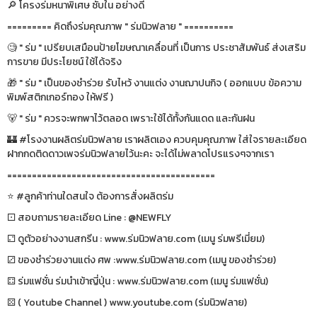
🔎 โครงร่มหนาพิเศษ ซับใน อย่างดี
========= คิดถึงร่มคุณภาพ " ร่มนิวฟลาย " ==========
🧐 " ร่ม " เปรียบเสมือนป้ายโฆษณาเคลื่อนที่ เป็นการ ประชาสัมพันธ์ ส่งเสริม
การขาย มีประโยชน์ ใช้ได้จริง
🎁 " ร่ม " เป็นของชำร่วย รับไหว้ งานแต่ง งานฌาปนกิจ ( ออกแบบ ข้อความ
พิมพ์สติกเกอร์ทอง ให้ฟรี )
🐻 " ร่ม " ควรจะพกพาไว้ตลอด เพราะใช้ได้ทั้งกันแดด และกันฝน
🏰 #โรงงานผลิตร่มนิวฟลาย เราผลิตเอง ควบคุมคุณภาพ ใส่ใจรายละเอียด
ฝากกดติดดาวเพจร่มนิวฟลายไว้นะคะ จะได้ไม่พลาดโปรแรงๆจากเรา
==========================================
⭐️ #ลูกค้าท่านใดสนใจ ต้องการสั่งผลิตร่ม
⚀ สอบถามรายละเอียด Line : @NEWFLY
⚁ ดูตัวอย่างงานสกรีน : www.ร่มนิวฟลาย.com (เมนู ร่มพรีเมี่ยม)
⚂ ของชำร่วยงานแต่ง ศพ :www.ร่มนิวฟลาย.com (เมนู ของชำร่วย)
⚃ ร่มแฟชั่น ร่มนำเข้าญี่ปุ่น : www.ร่มนิวฟลาย.com (เมนู ร่มแฟชั่น)
⚄ ( Youtube Channel ) www.youtube.com (ร่มนิวฟลาย)