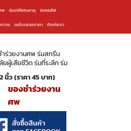
ศพ
ร่มเกษียณอายุ
ร่มกอล์ฟ
ความ
ขอใบเสนอราคา
ติดต่อเรา
ำร่วยงานศพ ร่มสกรีน
ลัยผู้เสียชีวิต ร่มที่ระลึก ร่ม
22 นิ้ว (ราคา 45 บาท)
ของชำร่วยงาน
ศพ