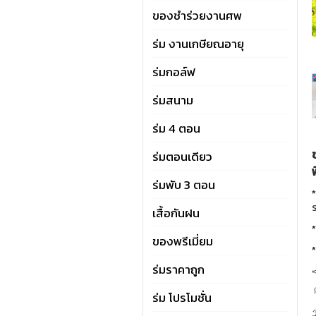
ของชำร่วยงานศพ
ร่ม งานเกษียณอายุ
ร่มกอล์ฟ
ร่มสนาม
ร่ม 4 ตอน
ร่มตอนเดียว
ร่มพับ 3 ตอน
*
ร
เสื้อกันฝน
*
ของพรีเมี่ยม
*
ร่มราคาถูก

ร่ม โปรโมชั่น