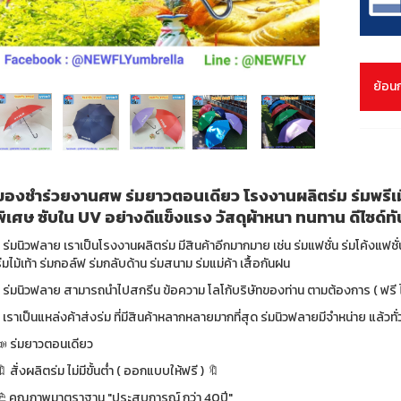
ย้อน
ของชำร่วยงานศพ ร่มยาวตอนเดียว โรงงานผลิตร่ม ร่มพรีเม
พิเศษ ซับใน UV อย่างดีแข็งแรง วัสดุผ้าหนา ทนทาน ดีไซด์ท
 ร่มนิวฟลาย เราเป็นโรงงานผลิตร่ม มีสินค้าอีกมากมาย เช่น ร่มแฟชั่น ร่มโค้งแฟชั
่มไม้เท้า ร่มกอล์ฟ ร่มกลับด้าน ร่มสนาม ร่มแม่ค้า เสื้อกันฝน
 ร่มนิวฟลาย สามารถนำไปสกรีน ข้อความ โลโก้บริษัทของท่าน ตามต้องการ ( ฟรี ไม่
 เราเป็นแหล่งค้าส่งร่ม ที่มีสินค้าหลากหลายมากที่สุด ร่มนิวฟลายมีจำหน่าย แล้ว
📣 ร่มยาวตอนเดียว
 สั่งผลิตร่ม ไม่มีขั้นต่ำ ( ออกแบบให้ฟรี ) 🔖
⛱ คุณภาพมาตราฐาน "ประสบการณ์ กว่า 40ปี"