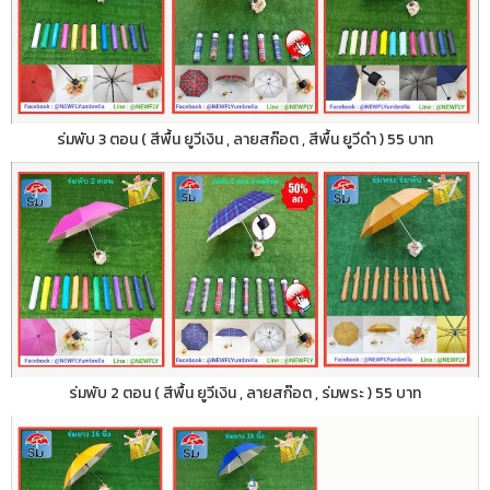
ร่มพับ 3 ตอน ( สีพื้น ยูวีเงิน , ลายสก๊อต , สีพื้น ยูวีดำ ) 55 บาท
ร่มพับ 2 ตอน ( สีพื้น ยูวีเงิน , ลายสก๊อต , ร่มพระ ) 55 บาท