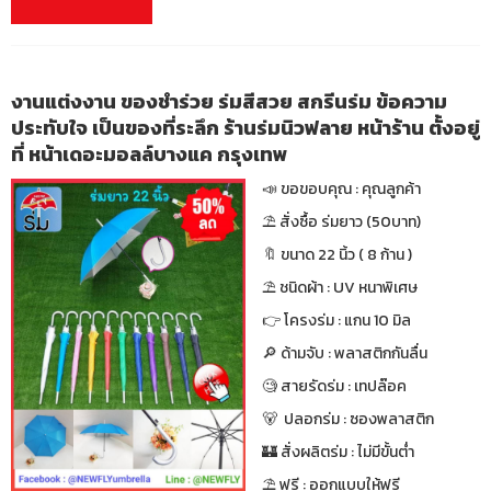
งานแต่งงาน ของชำร่วย ร่มสีสวย สกรีนร่ม ข้อความ
ประทับใจ เป็นของที่ระลึก ร้านร่มนิวฟลาย หน้าร้าน ตั้งอยู่
ที่ หน้าเดอะมอลล์บางแค กรุงเทพ
📣 ขอขอบคุณ : คุณลูกค้า
⛱ สั่งซื้อ ร่มยาว (50บาท)
🔖 ขนาด 22 นิ้ว ( 8 ก้าน )
⛱ ชนิดผ้า : UV หนาพิเศษ
👉 โครงร่ม : แกน 10 มิล
🔎 ด้ามจับ : พลาสติกกันลื่น
🧐 สายรัดร่ม : เทปล๊อค
🐻 ปลอกร่ม : ซองพลาสติก
🏰 สั่งผลิตร่ม : ไม่มีขั้นต่ำ
⛱ ฟรี : ออกแบบให้ฟรี