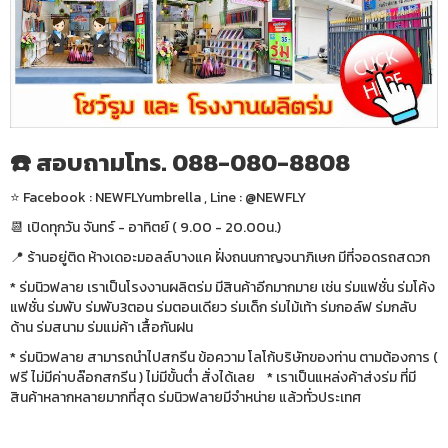
☎️ สอบถามโทร. 088-080-8808
⭐️ Facebook : NEWFLYumbrella , Line : @NEWFLY
📆 เปิดทุกวัน จันทร์ - อาทิตย์ ( 9.00 - 20.00น.)
📍 ร้านอยู่ติด ห้างเดอะมอลล์บางแค ฝั่งถนนกาญจนาภิเษก มีที่จอดรถสดวก
* ร่มนิวฟลาย เราเป็นโรงงานผลิตร่ม มีสินค้าอีกมากมาย เช่น ร่มแฟชั่น ร่มโค้ง
แฟชั่น ร่มพับ ร่มพับ3ตอน ร่มตอนเดียว ร่มเด็ก ร่มไม้เท้า ร่มกอล์ฟ ร่มกลับ
ด้าน ร่มสนาม ร่มแม่ค้า เสื้อกันฝน
* ร่มนิวฟลาย สามารถนำไปสกรีน ข้อความ โลโก้บริษัทของท่าน ตามต้องการ (
ฟรี ไม่มีค่าบล๊อกสกรีน ) ไม่มีขั้นต่ำ สั่งได้เลย * เราเป็นแหล่งค้าส่งร่ม ที่มี
สินค้าหลากหลายมากที่สุด ร่มนิวฟลายมีจำหน่าย แล้วทั่วประเทศ