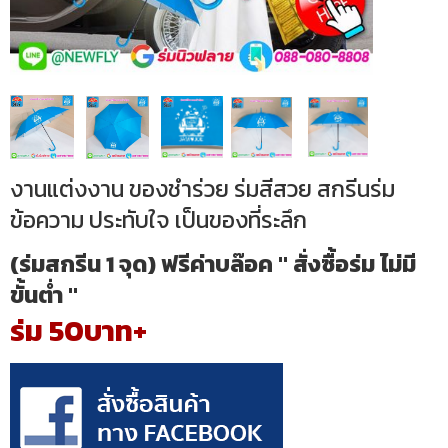
งานแต่งงาน ของชำร่วย ร่มสีสวย สกรีนร่ม
ข้อความ ประทับใจ เป็นของที่ระลึก
(ร่มสกรีน 1 จุด) ฟรีค่าบล๊อค " สั่งซื้อร่ม ไม่มี
ขั้นต่ำ "
ร่ม 50บาท+