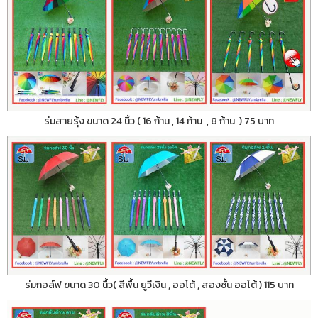
ร่มสายรุ้ง ขนาด 24 นิ้ว ( 16 ก้าน , 14 ก้าน , 8 ก้าน ) 75 บาท
ร่มกอล์ฟ ขนาด 30 นื้ว( สีพื้น ยูวีเงิน , ออโต้ , สองชั้น ออโต้ ) 115 บาท