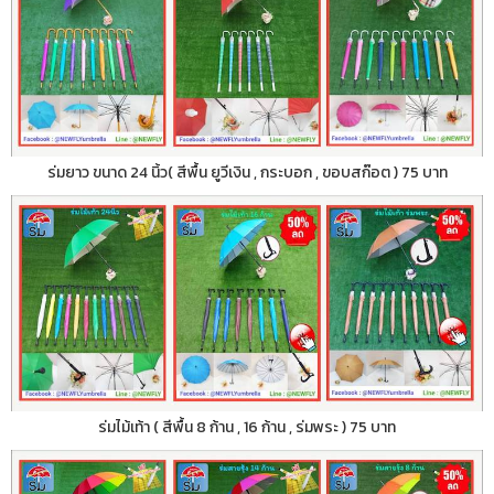
ร่มยาว ขนาด 24 นิ้ว( สีพื้น ยูวีเงิน , กระบอก , ขอบสก๊อต ) 75 บาท
ร่มไม้เท้า ( สีพื้น 8 ก้าน , 16 ก้าน , ร่มพระ ) 75 บาท