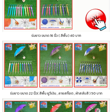
ร่มยาว ขนาด 16 นิ้ว ( สีพื้น ) 40 บาท
ร่มยาว ขนาด 22 นิ้ว( สีพื้น ยูวีเงิน , ลายสก๊อต , ผ้าสลับสี ) 50 บาท