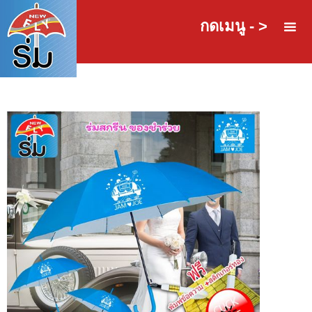
กดเมนู - >