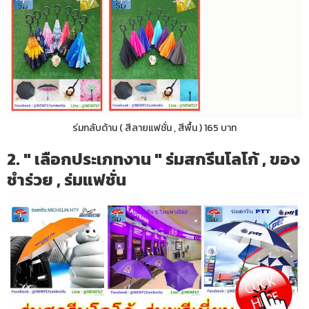
ร่มกลับด้าน ( สีลายแฟชั่น , สีพื้น ) 165 บาท
2. " เลือกประเภทงาน " ร่มสกรีนโลโก้ , ของ
ชำร่วย , ร่มแฟชั่น