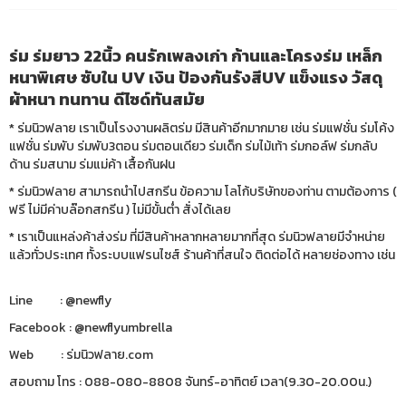
ร่ม ร่มยาว 22นิ้ว คนรักเพลงเก่า ก้านและโครงร่ม เหล็ก
หนาพิเศษ ซับใน UV เงิน ป้องกันรังสีUV แข็งแรง วัสดุ
ผ้าหนา ทนทาน ดีไซด์ทันสมัย
* ร่มนิวฟลาย เราเป็นโรงงานผลิตร่ม มีสินค้าอีกมากมาย เช่น ร่มแฟชั่น ร่มโค้ง
แฟชั่น ร่มพับ ร่มพับ3ตอน ร่มตอนเดียว ร่มเด็ก ร่มไม้เท้า ร่มกอล์ฟ ร่มกลับ
ด้าน ร่มสนาม ร่มแม่ค้า เสื้อกันฝน
* ร่มนิวฟลาย สามารถนำไปสกรีน ข้อความ โลโก้บริษัทของท่าน ตามต้องการ (
ฟรี ไม่มีค่าบล๊อกสกรีน ) ไม่มีขั้นต่ำ สั่งได้เลย
* เราเป็นแหล่งค้าส่งร่ม ที่มีสินค้าหลากหลายมากที่สุด ร่มนิวฟลายมีจำหน่าย
แล้วทั่วประเทศ ทั้งระบบแฟรนไซส์ ร้านค้าที่สนใจ ติดต่อได้ หลายช่องทาง เช่น
Line : @newfly
Facebook : @newflyumbrella
Web : ร่มนิวฟลาย.com
สอบถาม โทร : 088-080-8808 จันทร์-อาทิตย์ เวลา(9.30-20.00น.)