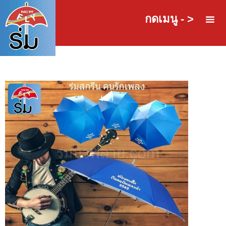
กดเมนู - >