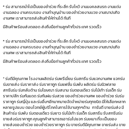
* ร่ม สามารถนำไปเป็นของชำร่วย ที่ระลึก รับไหว้ งานมงคลสมรถ งานแต่ง
งานฉลอง งานครบรอบ งานทำบุญบ้าน ของชำร่วยงานบวช งานณาปนกิจ
งานศพ เราสามารถส่งสินค้าให้ท่านได้ ทันที
มีสินค้าพร้อมส่งตลอด ส่งถึงมือท่านลูกค้าทั่วประเทศ รวดเร็ว
* ร่ม สามารถนำไปเป็นของชำร่วย ที่ระลึก รับไหว้ งานมงคลสมรถ งานแต่ง
งานฉลอง งานครบรอบ งานทำบุญบ้าน ของชำร่วยงานบวช งานณาปนกิจ
งานศพ เราสามารถส่งสินค้าให้ท่านได้ ทันที
มีสินค้าพร้อมส่งตลอด ส่งถึงมือท่านลูกค้าทั่วประเทศ รวดเร็ว
" ร่มดีมีคุณภาพ โรงงานผลิตร่ม ร่มพรีเมี่ยม ร่มสกรีน ร่มแจกงานศพ แจกร่ม
ร่มขายส่ง ร่มราคาส่ง ร่มราคาถูก ร่มแฟชั่น ร่มพับ ผลิตร่ม ร่มนิวฟลาย
สกรีนร่ม ร่มกลับด้าน ร่มโฆษณา ร่มสนาม ร่มตอนเดียว ร่มไม้เท้า ร่มเด็ก ร่ม
ราคาปลีก ร่มกันแดด ร่มกันฝน ร่มสวย ของชำร่วยงานศพ ของชำร่วย ร่มร่ม
ราคาถูก ร่มญี่ปุ่น และร่มอื่นๆอีกมากมายจัดจำหน่ายร่มทุกชนิด มีให้เลือกหลาก
หลายรูปแบบ ตอบโจทย์ผู้บริโภคในการใช้งานทุกๆด้าน การันตี ขายร่มส่ง มี
สินค้าร่ม ร่มพับ ร่มตอนเดียว ร่มยาว ร่มไม้เท้า ร่มเด็ก ร่มสกรีน รับสกรีนร่ม
ขายส่งร่มราคาถูก คุณลูกค้าสามารถเอาร่มไปแจก ร่มเหมาะที่จะเป็นของ
ขายส่งของชำร่วย ของชำร่วยราคาถูก ร่ม ขายร่มดีมีคุณภาพ ขายร่มส่ง ขาย