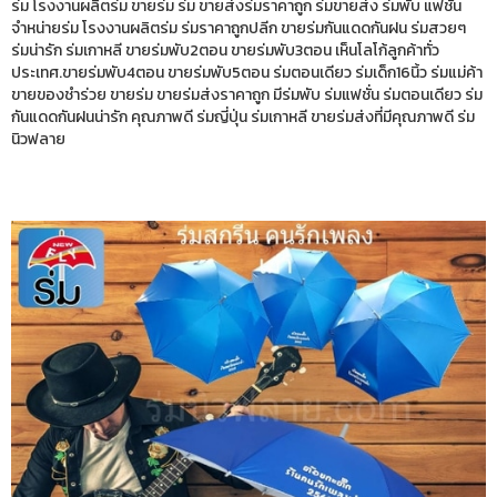
ร่ม โรงงานผลิตร่ม ขายร่ม ร่ม ขายส่งร่มราคาถูก ร่มขายส่ง ร่มพับ แฟชั่น
จำหน่ายร่ม โรงงานผลิตร่ม ร่มราคาถูกปลีก ขายร่มกันแดดกันฝน ร่มสวยๆ
ร่มน่ารัก ร่มเกาหลี ขายร่มพับ2ตอน ขายร่มพับ3ตอน เห็นโลโก้ลูกค้าทั่ว
ประเทศ.ขายร่มพับ4ตอน ขายร่มพับ5ตอน ร่มตอนเดียว ร่มเด็ก16นิ้ว ร่มแม่ค้า
ขายของชำร่วย ขายร่ม ขายร่มส่งราคาถูก มีร่มพับ ร่มแฟชั่น ร่มตอนเดียว ร่ม
กันแดดกันฝนน่ารัก คุณภาพดี ร่มญี่ปุ่น ร่มเกาหลี ขายร่มส่งที่มีคุณภาพดี ร่ม
นิวฟลาย