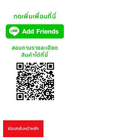
ย้อนกลับหน้าหลัก