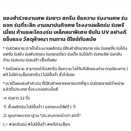
ของชำร่วยงานศพ ร่มยาว สกรีน ข้อความ ร่มงานศพ ร่ม
แจก ร่มที่ระลึก งานณาปนกิจศพ โรงงานผลิตร่ม ร่มพรี
เมี่ยม ก้านและโครงร่ม เหล็กหนาพิเศษ ซับใน UV อย่างดี
แข็งแรง วัสดุผ้าหนา ทนทาน ดีไซด์ทันสมัย
* ร่มนิวฟลาย เราเป็นโรงงานผลิตร่ม มีสินค้าอีกมากมาย เช่น ร่มแฟชั่น ร่มโค้ง
แฟชั่น ร่มพับ ร่มพับ3ตอน ร่มตอนเดียว ร่มเด็ก ร่มไม้เท้า ร่มกอล์ฟ ร่มกลับ
ด้าน ร่มสนาม ร่มแม่ค้า เสื้อกันฝน
* ร่มนิวฟลาย สามารถนำไปสกรีน ข้อความ โลโก้บริษัทของท่าน ตามต้องการ (
ฟรี ไม่มีค่าบล๊อกสกรีน ) ไม่มีขั้นต่ำ สั่งได้เลย
* เราเป็นแหล่งค้าส่งร่ม ที่มีสินค้าหลากหลายมากที่สุด ร่มนิวฟลายมีจำหน่าย
แล้วทั่วประเทศ ทั้งระบบแฟรนไซส์
📣 ร่มยาว 22 นิ้ว
🔖 สั่งผลิตร่ม ไม่มีขั้นต่ำ ( ออกแบบให้ฟรี ) 🔖
⛱ คุณภาพมาตราฐาน "ประสบการณ์ กว่า 40ปี"
👉 #สกรีนร่ม #ไม่มีขั้นต่ำ #ฟรีค่าบล๊อก