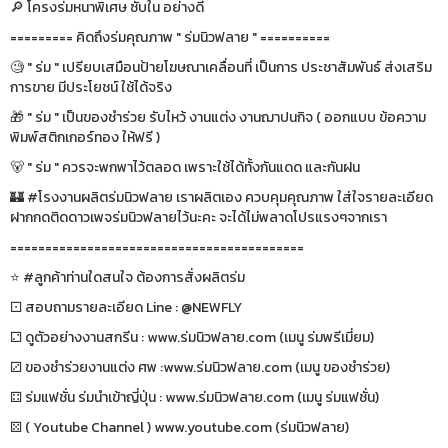
🔎 โครงร่มหนาพิเศษ ซับใน อย่างดี
========= คิดถึงร่มคุณภาพ " ร่มนิวฟลาย " ==========
🧐 " ร่ม " เปรียบเสมือนป้ายโฆษณาเคลื่อนที่ เป็นการ ประชาสัมพันธ์ ส่งเสริม
การขาย มีประโยชน์ ใช้ได้จริง
🎁 " ร่ม " เป็นของชำร่วย รับไหว้ งานแต่ง งานฌาปนกิจ ( ออกแบบ ข้อความ
พิมพ์สติกเกอร์ทอง ให้ฟรี )
🐻 " ร่ม " ควรจะพกพาไว้ตลอด เพราะใช้ได้ทั้งกันแดด และกันฝน
🏰 #โรงงานผลิตร่มนิวฟลาย เราผลิตเอง ควบคุมคุณภาพ ใส่ใจรายละเอียด
ฝากกดติดดาวเพจร่มนิวฟลายไว้นะคะ จะได้ไม่พลาดโปรแรงๆจากเรา
==========================================
⭐️ #ลูกค้าท่านใดสนใจ ต้องการสั่งผลิตร่ม
⚀ สอบถามรายละเอียด Line : @NEWFLY
⚁ ดูตัวอย่างงานสกรีน : www.ร่มนิวฟลาย.com (เมนู ร่มพรีเมี่ยม)
⚂ ของชำร่วยงานแต่ง ศพ :www.ร่มนิวฟลาย.com (เมนู ของชำร่วย)
⚃ ร่มแฟชั่น ร่มนำเข้าญี่ปุ่น : www.ร่มนิวฟลาย.com (เมนู ร่มแฟชั่น)
⚄ ( Youtube Channel ) www.youtube.com (ร่มนิวฟลาย)