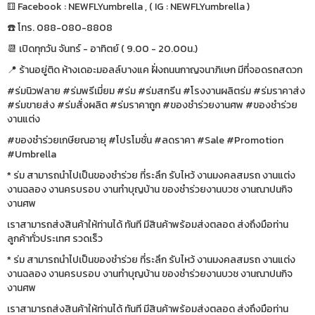
⚅ Facebook : NEWFLYumbrella , ( IG : NEWFLYumbrella )
☎️ โทร. 088-080-8808
📆 เปิดทุกวัน จันทร์ - อาทิตย์ ( 9.00 - 20.00น.)
📍 ร้านอยู่ติด ห้างเดอะมอลล์บางแค ฝั่งถนนกาญจนาภิเษก มีที่จอดรถสดวก
#ร่มนิวฟลาย #ร่มพรีเมี่ยม #ร่ม #ร่มสกรีน #โรงงานผลิตร่ม #ร่มราคาส่ง
#ร่มขายส่ง #ร่มสั่งผลิต #ร่มราคาถูก #ของชำร่วยงานศพ #ของชำร่วย
งานแต่ง
#ของชำร่วยเกษียณอายุ #โปรโมชั่น #ลดราคา #Sale #Promotion
#Umbrella
* ร่ม สามารถนำไปเป็นของชำร่วย ที่ระลึก รับไหว้ งานมงคลสมรถ งานแต่ง
งานฉลอง งานครบรอบ งานทำบุญบ้าน ของชำร่วยงานบวช งานณาปนกิจ
งานศพ
เราสามารถส่งสินค้าให้ท่านได้ ทันที มีสินค้าพร้อมส่งตลอด ส่งถึงมือท่าน
ลูกค้าทั่วประเทศ รวดเร็ว
* ร่ม สามารถนำไปเป็นของชำร่วย ที่ระลึก รับไหว้ งานมงคลสมรถ งานแต่ง
งานฉลอง งานครบรอบ งานทำบุญบ้าน ของชำร่วยงานบวช งานณาปนกิจ
งานศพ
เราสามารถส่งสินค้าให้ท่านได้ ทันที มีสินค้าพร้อมส่งตลอด ส่งถึงมือท่าน