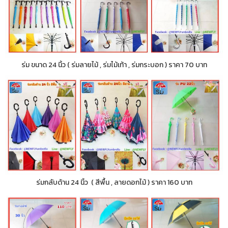
ร่ม ขนาด 24 นิ้ว ( ร่มลายไม้ , ร่มไม้เท้า , ร่มกระบอก ) ราคา 70 บาท
ร่มกลับด้าน 24 นิ้ว ( สีพื้น , ลายดอกไม้ ) ราคา 160 บาท