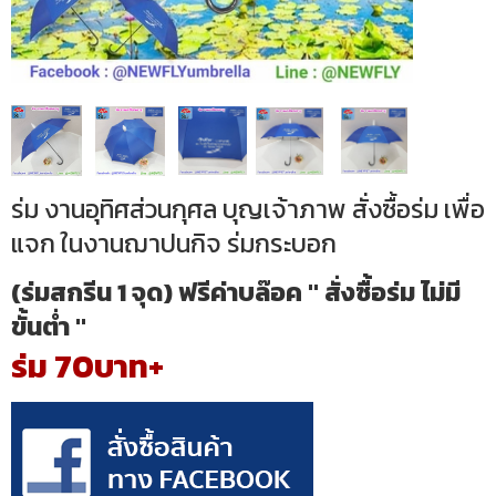
ร่ม งานอุทิศส่วนกุศล บุญเจ้าภาพ สั่งซื้อร่ม เพื่อ
แจก ในงานฌาปนกิจ ร่มกระบอก
(ร่มสกรีน 1 จุด) ฟรีค่าบล๊อค " สั่งซื้อร่ม ไม่มี
ขั้นต่ำ "
ร่ม 70บาท+