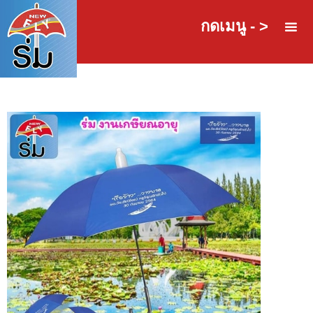
กดเมนู - >