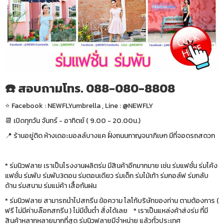
☎️ สอบถามโทร. 088-080-8808
⭐️ Facebook : NEWFLYumbrella , Line : @NEWFLY
📆 เปิดทุกวัน จันทร์ - อาทิตย์ ( 9.00 - 20.00น.)
📍 ร้านอยู่ติด ห้างเดอะมอลล์บางแค ฝั่งถนนกาญจนาภิเษก มีที่จอดรถสดวก
* ร่มนิวฟลาย เราเป็นโรงงานผลิตร่ม มีสินค้าอีกมากมาย เช่น ร่มแฟชั่น ร่มโค้ง
แฟชั่น ร่มพับ ร่มพับ3ตอน ร่มตอนเดียว ร่มเด็ก ร่มไม้เท้า ร่มกอล์ฟ ร่มกลับ
ด้าน ร่มสนาม ร่มแม่ค้า เสื้อกันฝน
* ร่มนิวฟลาย สามารถนำไปสกรีน ข้อความ โลโก้บริษัทของท่าน ตามต้องการ (
ฟรี ไม่มีค่าบล๊อกสกรีน ) ไม่มีขั้นต่ำ สั่งได้เลย * เราเป็นแหล่งค้าส่งร่ม ที่มี
สินค้าหลากหลายมากที่สุด ร่มนิวฟลายมีจำหน่าย แล้วทั่วประเทศ