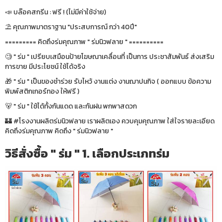
📣 บล๊อคสกรีน : ฟรี ! (ไม่มีค่าใช้จ่าย)
⛱ คุณภาพมาตราฐาน "ประสบการณ์ กว่า 40ปี"
========= คิดถึงร่มคุณภาพ " ร่มนิวฟลาย " ==========
🧐 " ร่ม " เปรียบเสมือนป้ายโฆษณาเคลื่อนที่ เป็นการ ประชาสัมพันธ์ ส่งเสริม
การขาย มีประโยชน์ ใช้ได้จริง
🎁 " ร่ม " เป็นของชำร่วย รับไหว้ งานแต่ง งานฌาปนกิจ ( ออกแบบ ข้อความ
พิมพ์สติกเกอร์ทอง ให้ฟรี )
🐻 " ร่ม " ใช้ได้ทั้งกันแดด และกันฝน พกพาสดวก
🏰 #โรงงานผลิตร่มนิวฟลาย เราผลิตเอง ควบคุมคุณภาพ ใส่ใจรายละเอียด
คิดถึงร่มคุณภาพ คิดถึง " ร่มนิวฟลาย "
วิธีสั่งซื้อ " ร่ม " 1. เลือกประเภทร่ม