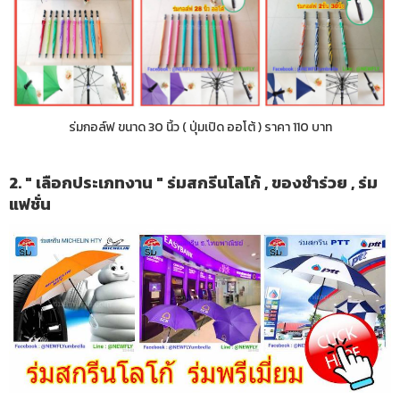
ร่มกอล์ฟ ขนาด 30 นิ้ว ( ปุ่มเปิด ออโต้ ) ราคา 110 บาท
2. " เลือกประเภทงาน " ร่มสกรีนโลโก้ , ของชำร่วย , ร่ม
แฟชั่น