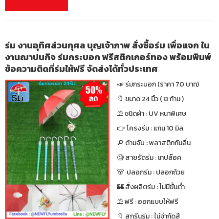
ร่ม งานอุทิศส่วนกุศล บุญเจ้าภาพ สั่งซื้อร่ม เพื่อแจก ใน
งานฌาปนกิจ ร่มกระบอก ฟรีสติกเกอร์ทอง พร้อมพิมพ์
ข้อความติดที่ร่มให้ฟรี จัดส่งได้ทั่วประเทศ
📣 ร่มกระบอก (ราคา 70 บาท)
🔖 ขนาด 24 นิ้ว ( 8 ก้าน )
⛱ ชนิดผ้า : UV หนาพิเศษ
👉 โครงร่ม : แกน 10 มิล
🔎 ด้ามจับ : พลาสติกกันลื่น
🧐 สายรัดร่ม : เทปล๊อค
🐻 ปลอกร่ม : ปลอกถ้วย
🏰 สั่งผลิตร่ม : ไม่มีขั้นต่ำ
⛱ ฟรี : ออกแบบให้ฟรี
🔖 สกรีนร่ม : ไม่จำกัดสี