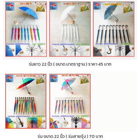
ร่มยาว 22 นิ้ว ( ขนาด มาตราฐาน ) ราคา 45 บาท
ร่ม ขนาด 22 นิ้ว ( ร่มสายรุ้ง ) 70 บาท