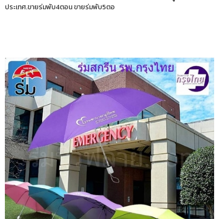
ประเทศ.ขายร่มพับ4ตอน ขายร่มพับ5ตอ