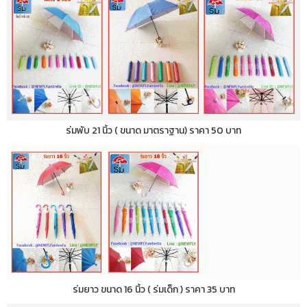
ร่มพับ 21 นิ้ว ( ขนาด มาตราฐาน) ราคา 50 บาท
ร่มยาว ขนาด 16 นิ้ว ( ร่มเด็ก ) ราคา 35 บาท