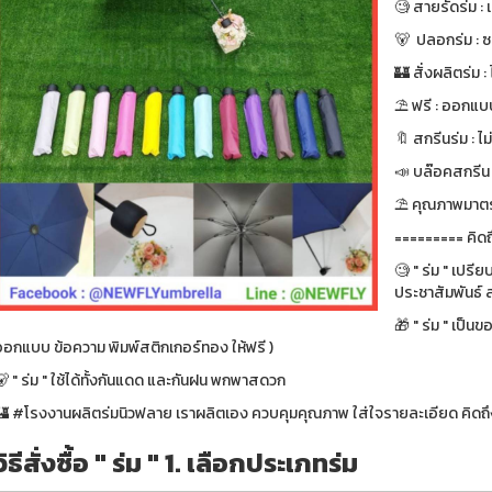
🧐 สายรัดร่ม :
🐻 ปลอกร่ม : ซ
🏰 สั่งผลิตร่ม : ไ
⛱ ฟรี : ออกแบบ
🔖 สกรีนร่ม : ไม
📣 บล๊อคสกรีน : ฟ
⛱ คุณภาพมาตรา
========= คิดถ
🧐 " ร่ม " เปรี
ประชาสัมพันธ์ ส
🎁 " ร่ม " เป็น
ออกแบบ ข้อความ พิมพ์สติกเกอร์ทอง ให้ฟรี )
 " ร่ม " ใช้ได้ทั้งกันแดด และกันฝน พกพาสดวก
🏰 #โรงงานผลิตร่มนิวฟลาย เราผลิตเอง ควบคุมคุณภาพ ใส่ใจรายละเอียด คิดถึง
วิธีสั่งซื้อ " ร่ม " 1. เลือกประเภทร่ม