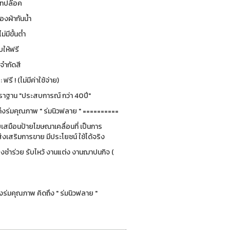
 เทปล๊อค
องผ้ากันน้ำ
ม่มีขั้นต่ำ
ให้ฟรี
่จำกัดสี
รี ! (ไม่มีค่าใช้จ่าย)
ฐาน "ประสบการณ์ กว่า 40ปี"
ึงร่มคุณภาพ " ร่มนิวฟลาย " ==========
ยบเสมือนป้ายโฆษณาเคลื่อนที่ เป็นการ
่งเสริมการขาย มีประโยชน์ ใช้ได้จริง
ของชำร่วย รับไหว้ งานแต่ง งานฌาปนกิจ (
ร่มคุณภาพ คิดถึง " ร่มนิวฟลาย "