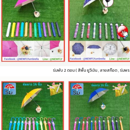
ร่มพับ 2 ตอน ( สีพื้น ยูวีเงิน , ลายสก๊อต , ร่มพ