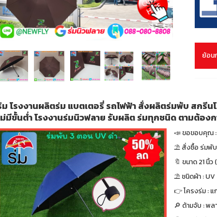
ย้อน
ร่ม โรงงานผลิตร่ม แบตเตอรี่ รถไฟฟ้า สั่งผลิตร่มพับ สกรี
ไม่มีขั้นต่ำ โรงงานร่มนิวฟลาย รับผลิต ร่มทุกชนิด ตามต้อง
📣 ขอขอบคุณ : 
⛱ สั่งซื้อ ร่มพ
🔖 ขนาด 21 นิ้ว (
⛱ ชนิดผ้า : UV
👉 โครงร่ม : แก
🔎 ด้ามจับ : พล