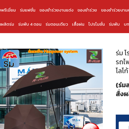
มพรีเมี่ยม
ร่มแฟชั่น
ของชำร่วยงานแต่ง
ของชำร่วย
ของชำร่วยงาน
ผลิตร่ม
ร่มพับ 4 ตอน
ร่มตอนเดียว
เสื้อฝน
โปรโมชั่น
ร่มพับ
บท
ร่ม 
รถไฟ
โลโก
(ร่ม
สั่งผ