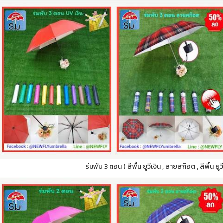
ร่มพับ 3 ตอน ( สีพื้น ยูวีเงิน , ลายสก๊อต , สีพื้น ย