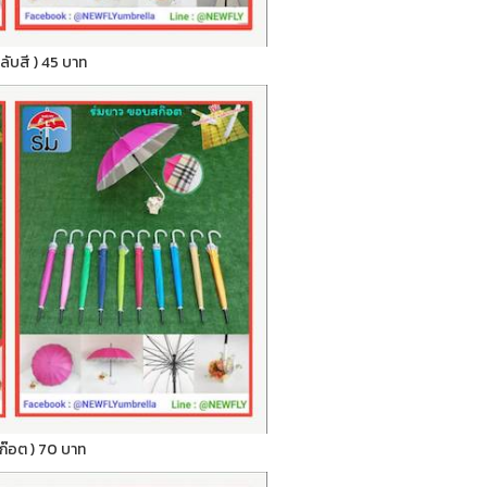
สลับสี ) 45 บาท
สก๊อต ) 70 บาท