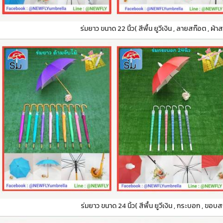
ร่มยาว ขนาด 22 นิ้ว( สีพื้น ยูวีเงิน , ลายสก๊อต , ผ้า
ร่มยาว ขนาด 24 นิ้ว( สีพื้น ยูวีเงิน , กระบอก , ขอบ