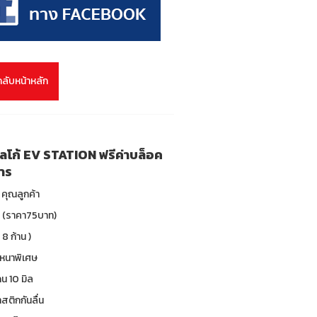
กลับหน้าหลัก
นโลโก้ EV STATION ฟรีค่าบล็อค
การ
คุณลูกค้า
ับ (ราคา75บาท)
 8 ก้าน )
 หนาพิเศษ
น 10 มิล
าสติกกันลื่น