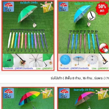
ร่มไม้เท้า ( สีพื้น 8 ก้าน , 16 ก้าน , ร่มพระ )