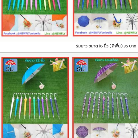
ร่มยาว ขนาด 16 นิ้ว ( สีพื้น ) 35 บาท