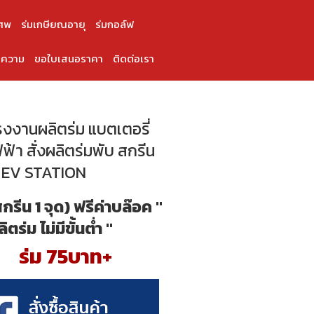
ศพ
ร่มเกษียณอายุ
ร่มกอล์ฟ
ความ
ขอใบเสนอราคา
ติดต่อเรา
โรงงานผลิตร่ม แบตเตอรี่
ฟ้า สั่งผลิตร่มพับ สกรีน
้ EV STATION
สกรีน 1 จุด) ฟรีค่าบล๊อค "
ลิตร่ม ไม่มีขั้นต่ำ "
ร่ม 75บาท+