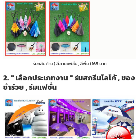
ร่มกลับด้าน ( สีลายแฟชั่น , สีพื้น ) 165 บาท
2. " เลือกประเภทงาน " ร่มสกรีนโลโก้ , ของ
ชำร่วย , ร่มแฟชั่น