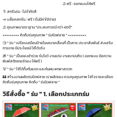
⛱ ฟรี : ออกแบบให้ฟรี
🔖 สกรีนร่ม : ไม่จำกัดสี
📣 บล๊อคสกรีน : ฟรี ! (ไม่มีค่าใช้จ่าย)
⛱ คุณภาพมาตราฐาน "ประสบการณ์ กว่า 40ปี"
========= คิดถึงร่มคุณภาพ " ร่มนิวฟลาย " ==========
🧐 " ร่ม " เปรียบเสมือนป้ายโฆษณาเคลื่อนที่ เป็นการ ประชาสัมพันธ์ ส่งเสริม
การขาย มีประโยชน์ ใช้ได้จริง
🎁 " ร่ม " เป็นของชำร่วย รับไหว้ งานแต่ง งานฌาปนกิจ ( ออกแบบ ข้อความ
พิมพ์สติกเกอร์ทอง ให้ฟรี )
🐻 " ร่ม " ใช้ได้ทั้งกันแดด และกันฝน พกพาสดวก
🏰 #โรงงานผลิตร่มนิวฟลาย เราผลิตเอง ควบคุมคุณภาพ ใส่ใจรายละเอียด
คิดถึงร่มคุณภาพ คิดถึง " ร่มนิวฟลาย "
วิธีสั่งซื้อ " ร่ม " 1. เลือกประเภทร่ม