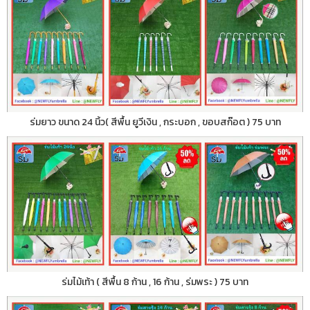
ร่มยาว ขนาด 24 นิ้ว( สีพื้น ยูวีเงิน , กระบอก , ขอบสก๊อต ) 75 บาท
ร่มไม้เท้า ( สีพื้น 8 ก้าน , 16 ก้าน , ร่มพระ ) 75 บาท