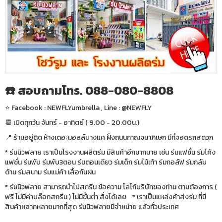
☎️ สอบถามโทร. 088-080-8808
⭐️ Facebook : NEWFLYumbrella , Line : @NEWFLY
📆 เปิดทุกวัน จันทร์ - อาทิตย์ ( 9.00 - 20.00น.)
📍 ร้านอยู่ติด ห้างเดอะมอลล์บางแค ฝั่งถนนกาญจนาภิเษก มีที่จอดรถสดวก
* ร่มนิวฟลาย เราเป็นโรงงานผลิตร่ม มีสินค้าอีกมากมาย เช่น ร่มแฟชั่น ร่มโค้ง
แฟชั่น ร่มพับ ร่มพับ3ตอน ร่มตอนเดียว ร่มเด็ก ร่มไม้เท้า ร่มกอล์ฟ ร่มกลับ
ด้าน ร่มสนาม ร่มแม่ค้า เสื้อกันฝน
* ร่มนิวฟลาย สามารถนำไปสกรีน ข้อความ โลโก้บริษัทของท่าน ตามต้องการ (
ฟรี ไม่มีค่าบล๊อกสกรีน ) ไม่มีขั้นต่ำ สั่งได้เลย * เราเป็นแหล่งค้าส่งร่ม ที่มี
สินค้าหลากหลายมากที่สุด ร่มนิวฟลายมีจำหน่าย แล้วทั่วประเทศ