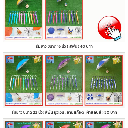
ร่มยาว ขนาด 16 นิ้ว ( สีพื้น ) 40 บาท
ร่มยาว ขนาด 22 นิ้ว( สีพื้น ยูวีเงิน , ลายสก๊อต , ผ้าสลับสี ) 50 บาท