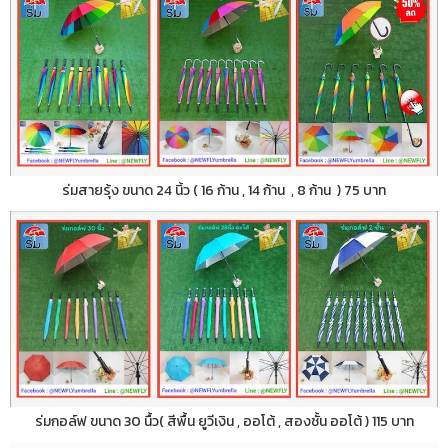
ร่มสายรุ้ง ขนาด 24 นิ้ว ( 16 ก้าน , 14 ก้าน , 8 ก้าน ) 75 บาท
ร่มกอล์ฟ ขนาด 30 นื้ว( สีพื้น ยูวีเงิน , ออโต้ , สองชั้น ออโต้ ) 115 บาท