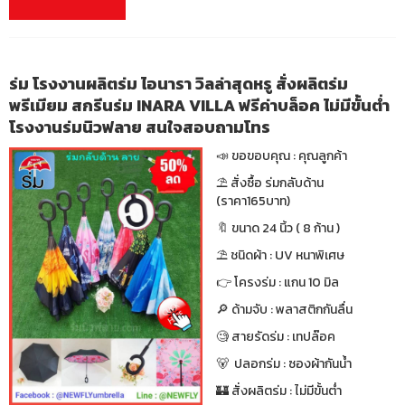
ร่ม โรงงานผลิตร่ม ไอนารา วิลล่าสุดหรู สั่งผลิตร่ม
พรีเมียม สกรีนร่ม INARA VILLA ฟรีค่าบล็อค ไม่มีขั้นต่ำ
โรงงานร่มนิวฟลาย สนใจสอบถามโทร
📣 ขอขอบคุณ : คุณลูกค้า
⛱ สั่งซื้อ ร่มกลับด้าน
(ราคา165บาท)
🔖 ขนาด 24 นิ้ว ( 8 ก้าน )
⛱ ชนิดผ้า : UV หนาพิเศษ
👉 โครงร่ม : แกน 10 มิล
🔎 ด้ามจับ : พลาสติกกันลื่น
🧐 สายรัดร่ม : เทปล๊อค
🐻 ปลอกร่ม : ซองผ้ากันน้ำ
🏰 สั่งผลิตร่ม : ไม่มีขั้นต่ำ