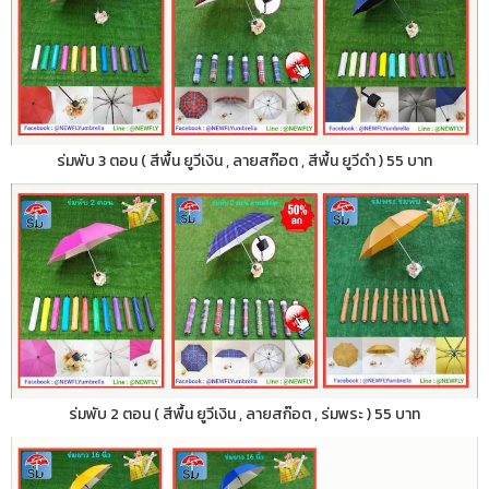
ร่มพับ 3 ตอน ( สีพื้น ยูวีเงิน , ลายสก๊อต , สีพื้น ยูวีดำ ) 55 บาท
ร่มพับ 2 ตอน ( สีพื้น ยูวีเงิน , ลายสก๊อต , ร่มพระ ) 55 บาท