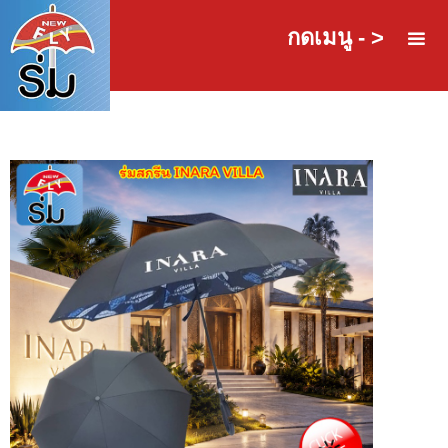
กดเมนู - >