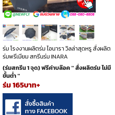
ร่ม โรงงานผลิตร่ม ไอนารา วิลล่าสุดหรู สั่งผลิต
ร่มพรีเมียม สกรีนร่ม INARA
(ร่มสกรีน 1 จุด) ฟรีค่าบล๊อค " สั่งผลิตร่ม ไม่มี
ขั้นต่ำ "
ร่ม 165บาท+