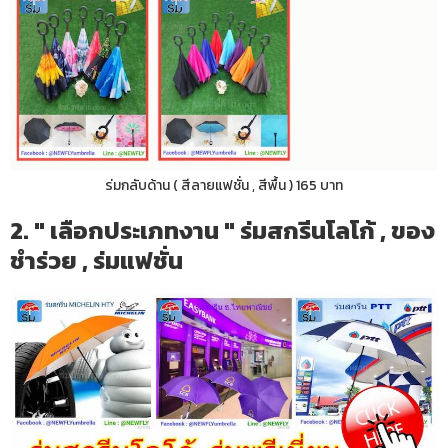
ร่มกลับด้าน ( สีลายแฟชั่น , สีพื้น ) 165 บาท
2. " เลือกประเภทงาน " ร่มสกรีนโลโก้ , ของ
ชำร่วย , ร่มแฟชั่น