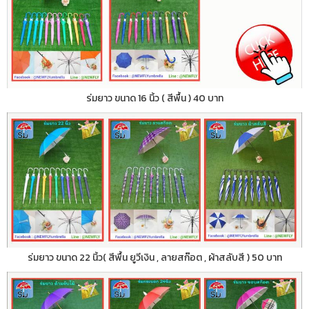
ร่มยาว ขนาด 16 นิ้ว ( สีพื้น ) 40 บาท
ร่มยาว ขนาด 22 นิ้ว( สีพื้น ยูวีเงิน , ลายสก๊อต , ผ้าสลับสี ) 50 บาท