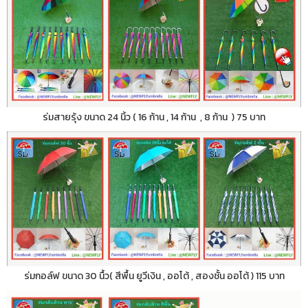
ร่มสายรุ้ง ขนาด 24 นิ้ว ( 16 ก้าน , 14 ก้าน , 8 ก้าน ) 75 บาท
ร่มกอล์ฟ ขนาด 30 นื้ว( สีพื้น ยูวีเงิน , ออโต้ , สองชั้น ออโต้ ) 115 บาท