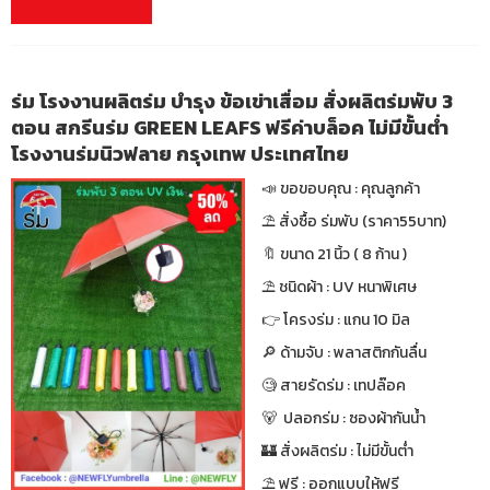
ร่ม โรงงานผลิตร่ม บำรุง ข้อเข่าเสื่อม สั่งผลิตร่มพับ 3
ตอน สกรีนร่ม GREEN LEAFS ฟรีค่าบล็อค ไม่มีขั้นต่ำ
โรงงานร่มนิวฟลาย กรุงเทพ ประเทศไทย
📣 ขอขอบคุณ : คุณลูกค้า
⛱ สั่งซื้อ ร่มพับ (ราคา55บาท)
🔖 ขนาด 21 นิ้ว ( 8 ก้าน )
⛱ ชนิดผ้า : UV หนาพิเศษ
👉 โครงร่ม : แกน 10 มิล
🔎 ด้ามจับ : พลาสติกกันลื่น
🧐 สายรัดร่ม : เทปล๊อค
🐻 ปลอกร่ม : ซองผ้ากันน้ำ
🏰 สั่งผลิตร่ม : ไม่มีขั้นต่ำ
⛱ ฟรี : ออกแบบให้ฟรี