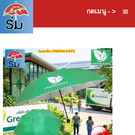
กดเมนู - >