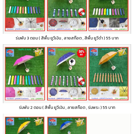
ร่มพับ 3 ตอน ( สีพื้น ยูวีเงิน , ลายสก๊อต , สีพื้น ยูวีดำ ) 55 บาท
ร่มพับ 2 ตอน ( สีพื้น ยูวีเงิน , ลายสก๊อต , ร่มพระ ) 55 บาท