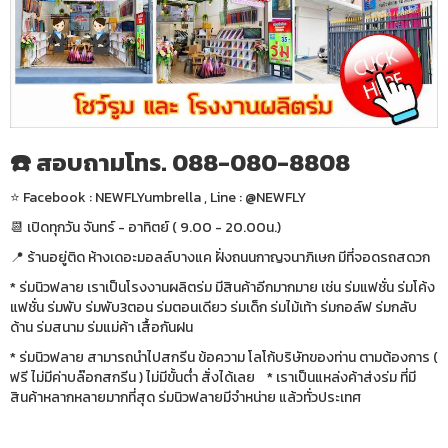
☎️ สอบถามโทร. 088-080-8808
⭐️ Facebook : NEWFLYumbrella , Line : @NEWFLY
📆 เปิดทุกวัน จันทร์ - อาทิตย์ ( 9.00 - 20.00น.)
📍 ร้านอยู่ติด ห้างเดอะมอลล์บางแค ฝั่งถนนกาญจนาภิเษก มีที่จอดรถสดวก
* ร่มนิวฟลาย เราเป็นโรงงานผลิตร่ม มีสินค้าอีกมากมาย เช่น ร่มแฟชั่น ร่มโค้ง
แฟชั่น ร่มพับ ร่มพับ3ตอน ร่มตอนเดียว ร่มเด็ก ร่มไม้เท้า ร่มกอล์ฟ ร่มกลับ
ด้าน ร่มสนาม ร่มแม่ค้า เสื้อกันฝน
* ร่มนิวฟลาย สามารถนำไปสกรีน ข้อความ โลโก้บริษัทของท่าน ตามต้องการ (
ฟรี ไม่มีค่าบล๊อกสกรีน ) ไม่มีขั้นต่ำ สั่งได้เลย * เราเป็นแหล่งค้าส่งร่ม ที่มี
สินค้าหลากหลายมากที่สุด ร่มนิวฟลายมีจำหน่าย แล้วทั่วประเทศ