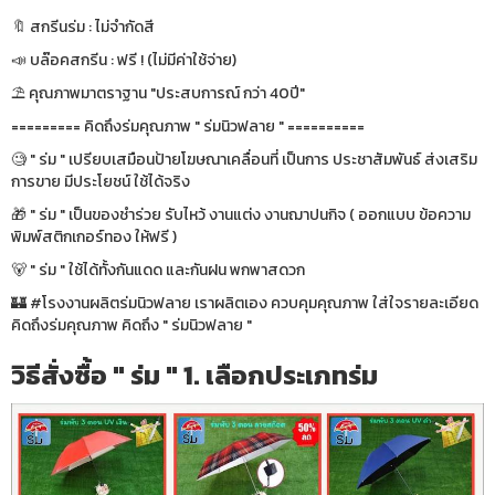
🔖 สกรีนร่ม : ไม่จำกัดสี
📣 บล๊อคสกรีน : ฟรี ! (ไม่มีค่าใช้จ่าย)
⛱ คุณภาพมาตราฐาน "ประสบการณ์ กว่า 40ปี"
========= คิดถึงร่มคุณภาพ " ร่มนิวฟลาย " ==========
🧐 " ร่ม " เปรียบเสมือนป้ายโฆษณาเคลื่อนที่ เป็นการ ประชาสัมพันธ์ ส่งเสริม
การขาย มีประโยชน์ ใช้ได้จริง
🎁 " ร่ม " เป็นของชำร่วย รับไหว้ งานแต่ง งานฌาปนกิจ ( ออกแบบ ข้อความ
พิมพ์สติกเกอร์ทอง ให้ฟรี )
🐻 " ร่ม " ใช้ได้ทั้งกันแดด และกันฝน พกพาสดวก
🏰 #โรงงานผลิตร่มนิวฟลาย เราผลิตเอง ควบคุมคุณภาพ ใส่ใจรายละเอียด
คิดถึงร่มคุณภาพ คิดถึง " ร่มนิวฟลาย "
วิธีสั่งซื้อ " ร่ม " 1. เลือกประเภทร่ม