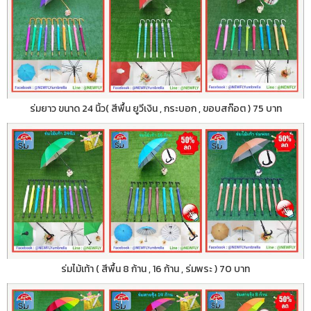
ร่มยาว ขนาด 24 นิ้ว( สีพื้น ยูวีเงิน , กระบอก , ขอบสก๊อต ) 75 บาท
ร่มไม้เท้า ( สีพื้น 8 ก้าน , 16 ก้าน , ร่มพระ ) 70 บาท