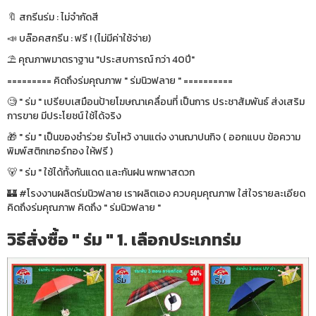
🔖 สกรีนร่ม : ไม่จำกัดสี
📣 บล๊อคสกรีน : ฟรี ! (ไม่มีค่าใช้จ่าย)
⛱ คุณภาพมาตราฐาน "ประสบการณ์ กว่า 40ปี"
========= คิดถึงร่มคุณภาพ " ร่มนิวฟลาย " ==========
🧐 " ร่ม " เปรียบเสมือนป้ายโฆษณาเคลื่อนที่ เป็นการ ประชาสัมพันธ์ ส่งเสริม
การขาย มีประโยชน์ ใช้ได้จริง
🎁 " ร่ม " เป็นของชำร่วย รับไหว้ งานแต่ง งานฌาปนกิจ ( ออกแบบ ข้อความ
พิมพ์สติกเกอร์ทอง ให้ฟรี )
🐻 " ร่ม " ใช้ได้ทั้งกันแดด และกันฝน พกพาสดวก
🏰 #โรงงานผลิตร่มนิวฟลาย เราผลิตเอง ควบคุมคุณภาพ ใส่ใจรายละเอียด
คิดถึงร่มคุณภาพ คิดถึง " ร่มนิวฟลาย "
วิธีสั่งซื้อ " ร่ม " 1. เลือกประเภทร่ม