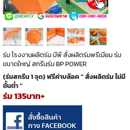
ร่ม โรงงานผลิตร่ม บีพี สั่งผลิตร่มพรีเมียม ร่ม
ขนาดใหญ่ สกรีนร่ม BP POWER
(ร่มสกรีน 1 จุด) ฟรีค่าบล๊อค " สั่งผลิตร่ม ไม่มี
ขั้นต่ำ "
ร่ม 135บาท+