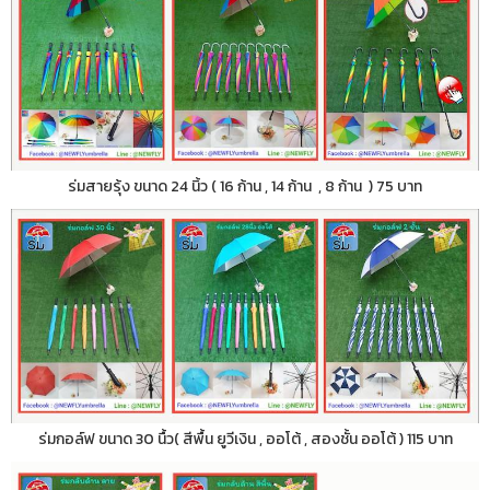
ร่มสายรุ้ง ขนาด 24 นิ้ว ( 16 ก้าน , 14 ก้าน , 8 ก้าน ) 75 บาท
ร่มกอล์ฟ ขนาด 30 นื้ว( สีพื้น ยูวีเงิน , ออโต้ , สองชั้น ออโต้ ) 115 บาท