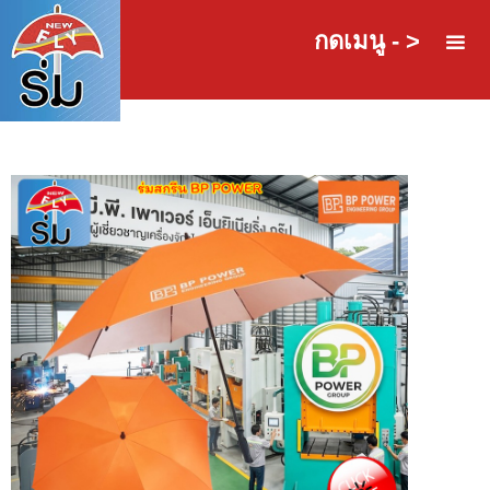
กดเมนู - >