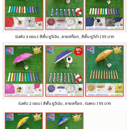
ร่มพับ 3 ตอน ( สีพื้น ยูวีเงิน , ลายสก๊อต , สีพื้น ยูวีดำ ) 55 บาท
ร่มพับ 2 ตอน ( สีพื้น ยูวีเงิน , ลายสก๊อต , ร่มพระ ) 55 บาท