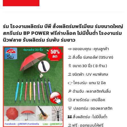
ร่ม โรงงานผลิตร่ม บีพี สั่งผลิตร่มพรีเมียม ร่มขนาดใหญ่
สกรีนร่ม BP POWER ฟรีค่าบล็อค ไม่มีขั้นต่ำ โรงงานร่ม
นิวฟลาย รับผลิตร่ม ร่มพับ ร่มยาว
📣 ขอขอบคุณ : คุณลูกค้า
⛱ สั่งซื้อ ร่มกอล์ฟ (135บาท)
🔖 ขนาด 30 นิ้ว ( 8 ก้าน )
⛱ ชนิดผ้า : UV หนาพิเศษ
👉 โครงร่ม : แกน 12 มิล
🔎 ด้ามจับ : พลาสติกกันลื่น
🧐 สายรัดร่ม : เทปล๊อค
🐻 ปลอกร่ม : ซองพลาสติก
🏰 สั่งผลิตร่ม : ไม่มีขั้นต่ำ
⛱ ฟรี : ออกแบบให้ฟรี