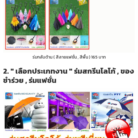
ร่มกลับด้าน ( สีลายแฟชั่น , สีพื้น ) 165 บาท
2. " เลือกประเภทงาน " ร่มสกรีนโลโก้ , ของ
ชำร่วย , ร่มแฟชั่น