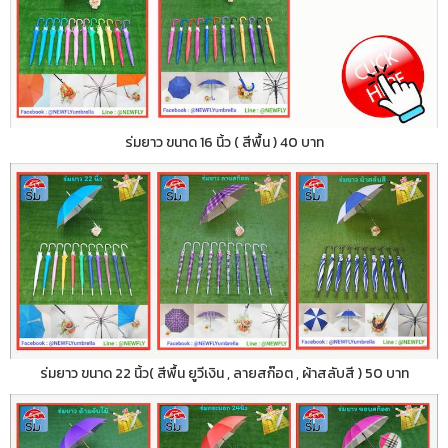
ร่มยาว ขนาด 16 นิ้ว ( สีพื้น ) 40 บาท
ร่มยาว ขนาด 22 นิ้ว( สีพื้น ยูวีเงิน , ลายสก๊อต , ผ้าสลับสี ) 50 บาท