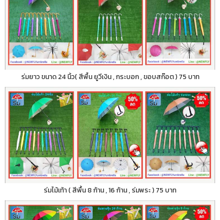
ร่มยาว ขนาด 24 นิ้ว( สีพื้น ยูวีเงิน , กระบอก , ขอบสก๊อต ) 75 บาท
ร่มไม้เท้า ( สีพื้น 8 ก้าน , 16 ก้าน , ร่มพระ ) 75 บาท