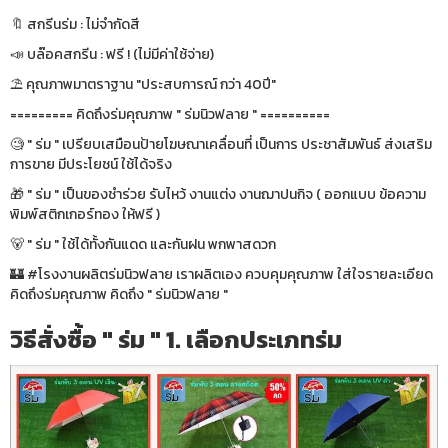
🔖 สกรีนร่ม : ไม่จำกัดสี
📣 บล๊อคสกรีน : ฟรี ! (ไม่มีค่าใช้จ่าย)
⛱ คุณภาพมาตราฐาน "ประสบการณ์ กว่า 40ปี"
========= คิดถึงร่มคุณภาพ " ร่มนิวฟลาย " ==========
🧐 " ร่ม " เปรียบเสมือนป้ายโฆษณาเคลื่อนที่ เป็นการ ประชาสัมพันธ์ ส่งเสริม
การขาย มีประโยชน์ ใช้ได้จริง
🎁 " ร่ม " เป็นของชำร่วย รับไหว้ งานแต่ง งานฌาปนกิจ ( ออกแบบ ข้อความ
พิมพ์สติกเกอร์ทอง ให้ฟรี )
🐻 " ร่ม " ใช้ได้ทั้งกันแดด และกันฝน พกพาสดวก
🏰 #โรงงานผลิตร่มนิวฟลาย เราผลิตเอง ควบคุมคุณภาพ ใส่ใจรายละเอียด
คิดถึงร่มคุณภาพ คิดถึง " ร่มนิวฟลาย "
วิธีสั่งซื้อ " ร่ม " 1. เลือกประเภทร่ม