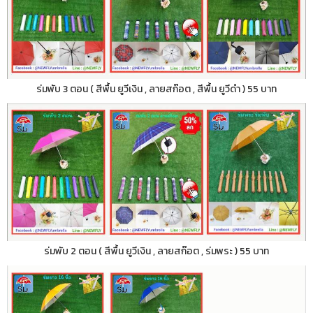
ร่มพับ 3 ตอน ( สีพื้น ยูวีเงิน , ลายสก๊อต , สีพื้น ยูวีดำ ) 55 บาท
ร่มพับ 2 ตอน ( สีพื้น ยูวีเงิน , ลายสก๊อต , ร่มพระ ) 55 บาท