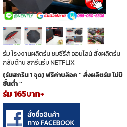
ร่ม โรงงานผลิตร่ม ชมซีรีส์ ออนไลน์ สั่งผลิตร่ม
กลับด้าน สกรีนร่ม NETFLIX
(ร่มสกรีน 1 จุด) ฟรีค่าบล๊อค " สั่งผลิตร่ม ไม่มี
ขั้นต่ำ "
ร่ม 165บาท+