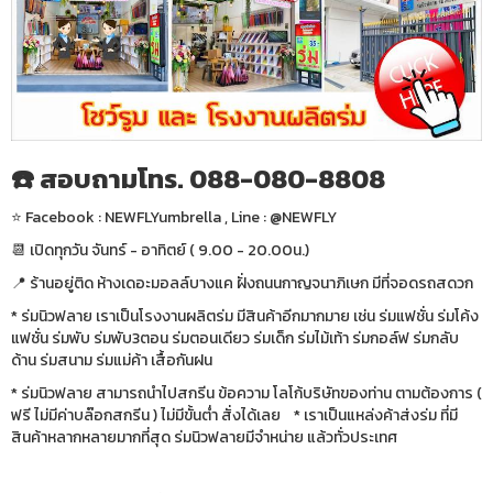
☎️ สอบถามโทร. 088-080-8808
⭐️ Facebook : NEWFLYumbrella , Line : @NEWFLY
📆 เปิดทุกวัน จันทร์ - อาทิตย์ ( 9.00 - 20.00น.)
📍 ร้านอยู่ติด ห้างเดอะมอลล์บางแค ฝั่งถนนกาญจนาภิเษก มีที่จอดรถสดวก
* ร่มนิวฟลาย เราเป็นโรงงานผลิตร่ม มีสินค้าอีกมากมาย เช่น ร่มแฟชั่น ร่มโค้ง
แฟชั่น ร่มพับ ร่มพับ3ตอน ร่มตอนเดียว ร่มเด็ก ร่มไม้เท้า ร่มกอล์ฟ ร่มกลับ
ด้าน ร่มสนาม ร่มแม่ค้า เสื้อกันฝน
* ร่มนิวฟลาย สามารถนำไปสกรีน ข้อความ โลโก้บริษัทของท่าน ตามต้องการ (
ฟรี ไม่มีค่าบล๊อกสกรีน ) ไม่มีขั้นต่ำ สั่งได้เลย * เราเป็นแหล่งค้าส่งร่ม ที่มี
สินค้าหลากหลายมากที่สุด ร่มนิวฟลายมีจำหน่าย แล้วทั่วประเทศ