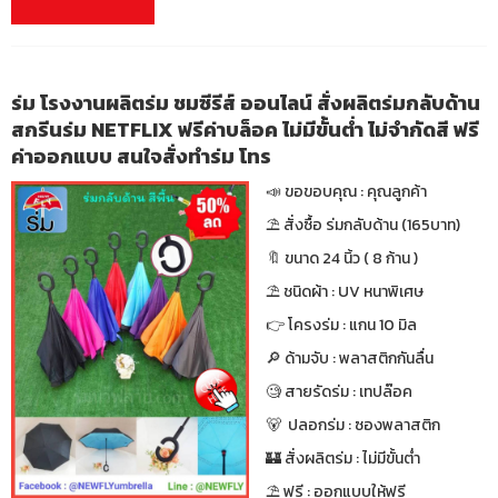
ร่ม โรงงานผลิตร่ม ชมซีรีส์ ออนไลน์ สั่งผลิตร่มกลับด้าน
สกรีนร่ม NETFLIX ฟรีค่าบล็อค ไม่มีขั้นต่ำ ไม่จำกัดสี ฟรี
ค่าออกแบบ สนใจสั่งทำร่ม โทร
📣 ขอขอบคุณ : คุณลูกค้า
⛱ สั่งซื้อ ร่มกลับด้าน (165บาท)
🔖 ขนาด 24 นิ้ว ( 8 ก้าน )
⛱ ชนิดผ้า : UV หนาพิเศษ
👉 โครงร่ม : แกน 10 มิล
🔎 ด้ามจับ : พลาสติกกันลื่น
🧐 สายรัดร่ม : เทปล๊อค
🐻 ปลอกร่ม : ซองพลาสติก
🏰 สั่งผลิตร่ม : ไม่มีขั้นต่ำ
⛱ ฟรี : ออกแบบให้ฟรี