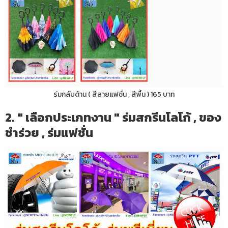
ร่มกลับด้าน ( สีลายแฟชั่น , สีพื้น ) 165 บาท
2. " เลือกประเภทงาน " ร่มสกรีนโลโก้ , ของ
ชำร่วย , ร่มแฟชั่น