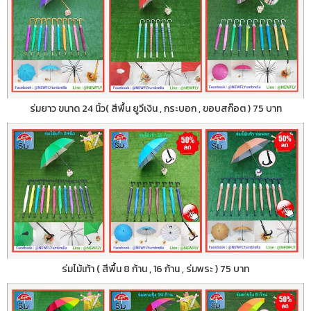
ร่มยาว ขนาด 24 นิ้ว( สีพื้น ยูวีเงิน , กระบอก , ขอบสก๊อต ) 75 บาท
ร่มไม้เท้า ( สีพื้น 8 ก้าน , 16 ก้าน , ร่มพระ ) 75 บาท