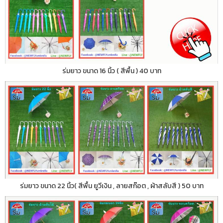
ร่มยาว ขนาด 16 นิ้ว ( สีพื้น ) 40 บาท
ร่มยาว ขนาด 22 นิ้ว( สีพื้น ยูวีเงิน , ลายสก๊อต , ผ้าสลับสี ) 50 บาท