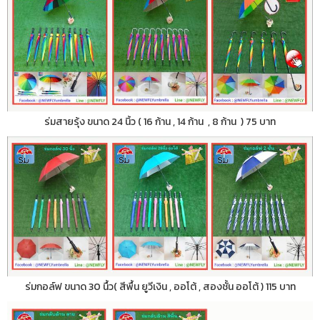
ร่มสายรุ้ง ขนาด 24 นิ้ว ( 16 ก้าน , 14 ก้าน , 8 ก้าน ) 75 บาท
ร่มกอล์ฟ ขนาด 30 นื้ว( สีพื้น ยูวีเงิน , ออโต้ , สองชั้น ออโต้ ) 115 บาท